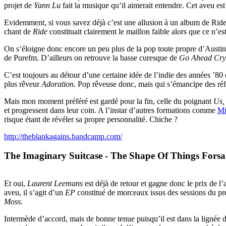
projet de
Yann Lu
fait la musique qu’il aimerait entendre. Cet aveu es
Evidemment, si vous savez déjà c’est une allusion à un album de Rid
chant de
Ride
constituait clairement le maillon faible alors que ce n’est
On s’éloigne donc encore un peu plus de la pop toute propre d’Austin 
de Purefm. D’ailleurs on retrouve la basse curesque de
Go Ahead Cry
C’est toujours au détour d’une certaine idée de l’indie des années ’80 
plus rêveur
Adoration
. Pop rêveuse donc, mais qui s’émancipe des réfé
Mais mon moment préféré est gardé pour la fin, celle du poignant
Us,
et progressent dans leur coin. A l’instar d’autres formations comme
Mi
risque étant de révéler sa propre personnalité. Chiche ?
http://theblankagains.bandcamp.com/
The Imaginary Suitcase - The Shape Of Things Fors
Et oui,
Laurent Leemans
est déjà de retour et gagne donc le prix de l’
aveu, il s’agit d’un
EP
constitué de morceaux issus des sessions du p
Moss
.
Intermède d’accord, mais de bonne tenue puisqu’il est dans la lignée d