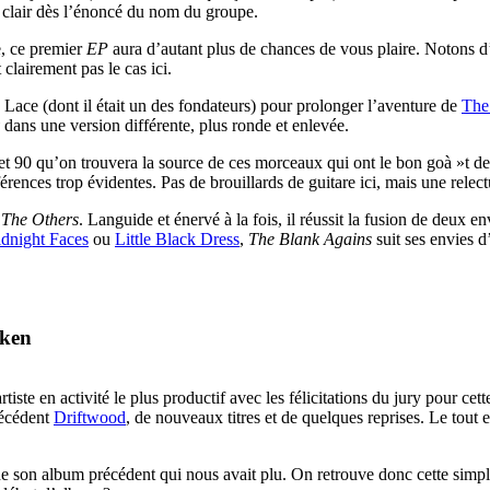
t clair dès l’énoncé du nom du groupe.
e, ce premier
EP
aura d’autant plus de chances de vous plaire. Notons 
 clairement pas le cas ici.
Lace (dont il était un des fondateurs) pour prolonger l’aventure de
The
dans une version différente, plus ronde et enlevée.
et 90 qu’on trouvera la source de ces morceaux qui ont le bon goà »t de 
rences trop évidentes. Pas de brouillards de guitare ici, mais une rele
 The Others
. Languide et énervé à la fois, il réussit la fusion de deux en
dnight Faces
ou
Little Black Dress
,
The Blank Agains
suit ses envies 
aken
artiste en activité le plus productif avec les félicitations du jury pour c
récédent
Driftwood
, de nouveaux titres et de quelques reprises. Le tout 
e son album précédent qui nous avait plu. On retrouve donc cette simplic