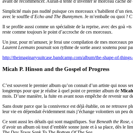
avant de recommencer. Aurait-il tenté d’inventer le morceau caché de
Simplicité mais pas nudité puisque ces morceaux s’habillent d’un rien
avec le souffle d’
Echo and The Bunnymen
. Je m’emballe ou quoi ? C’
Il se profile aussi comme un spécialiste de la reprise, avec des goà »ts 
reste comme toujours le point d’accroche de ces morceaux.
Un jour, pour m’amuser, je ferai une compilation de mes morceaux pr
Laurent Leemans
poursuit son rythme de sortie assez soutenu pour pa
http://theimaginarysuitcase.bandcamp.com/album/the-shape-of-things
Micah P. Hinson and the Gospel of Progress
C’est souvent le premier album qu’on connait d’un artiste qui nous sembl
longtemps pour que je réalise à quel point ce premier album de
Micah
mois. D’une manière, la fuite en avant nous empêche de revenir sur d
Sans doute parce que la connivence est déjà établie, on ne retrouve p
leur vie en dépendait évidemment mais j’échange volontiers un peu de j
Ce sont aussi les détails qui sont magnifiques. Sur
Beneath the Rose
, 
d’avoir un album où tout d’emblée sonne juste et à sa place, dès le 
The Day Texas Sank To The Bottom Of The Sea
.