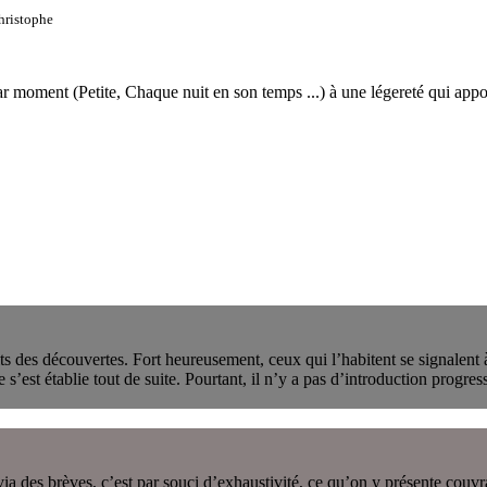
hristophe
oment (Petite, Chaque nuit en son temps ...) à une légereté qui apporte
 des découvertes. Fort heureusement, ceux qui l’habitent se signalent à
est établie tout de suite. Pourtant, il n’y a pas d’introduction progressi
es brèves, c’est par souci d’exhaustivité, ce qu’on y présente couvrant 