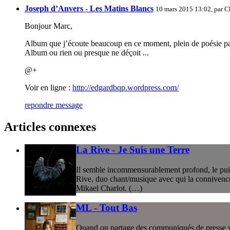
Joseph d’Anvers - Les Matins Blancs
10 mars 2015 13:02, par
C
Bonjour Marc,
Album que j’écoute beaucoup en ce moment, plein de poésie par m
Album ou rien ou presque ne déçoit ...
@+
Voir en ligne :
http://edgardbqp.wordpress.com/
repondre message
Articles connexes
La Rive - Je Suis une Terre
Il semble incommensurablement profond, le puits
Rive, duo chant/musique avec qui la connivence s’
Mikael Charlot. (…)
ML - Tout Bas
Quand on partage des communiqués de presse via d