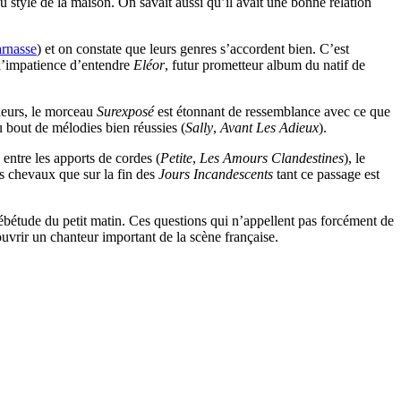
du style de la maison. On savait aussi qu’il avait une bonne relation
rnasse
) et on constate que leurs genres s’accordent bien. C’est
 l’impatience d’entendre
Eléor
, futur prometteur album du natif de
leurs, le morceau
Surexposé
est étonnant de ressemblance avec ce que
u bout de mélodies bien réussies (
Sally
,
Avant Les Adieux
).
entre les apports de cordes (
Petite
,
Les Amours Clandestines
), le
es chevaux que sur la fin des
Jours Incandescents
tant ce passage est
 hébétude du petit matin. Ces questions qui n’appellent pas forcément de
uvrir un chanteur important de la scène française.