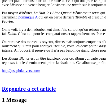
premier plan. Parlons donc tout de suite de ceux qui ont prêté leur pl
avec
Miossec
qui venait beugler
La vie est une putain
sur le toujours
Pas moyen d’hésiter,
La Nuit Je t’Aime Quand Même
est un texte qui
carrément
Dominique A
qui est en partie derrière
Tremble
et c’est un 
Provins
.
On le voit, il y a de l’adoubement dans l’air, surtout qu’on retrouve 
fait
Daho
. C’est tout pour les comparaisons et rapprochements. Parce 
On retrouve des morceaux soyeux, directs mais toujours empreints d’une
roulement qu’il faut pour appuyer
Tremble
, voire les deux pour
Chaqu
intense. A l’opposé, il prouve qu’il n’a pas besoin de grand’chose pou
Les
Matins Blancs
est un titre judicieux pour cet album qui parle beau
réponses tant le cheminement prime la résolution. Cet album se profil
http://josephdanvers.com/
Répondre à cet article
1 Message