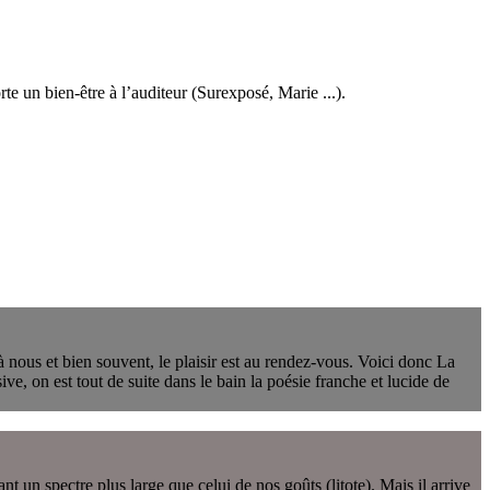
 un bien-être à l’auditeur (Surexposé, Marie ...).
 nous et bien souvent, le plaisir est au rendez-vous. Voici donc La
ve, on est tout de suite dans le bain la poésie franche et lucide de
un spectre plus large que celui de nos goûts (litote). Mais il arrive