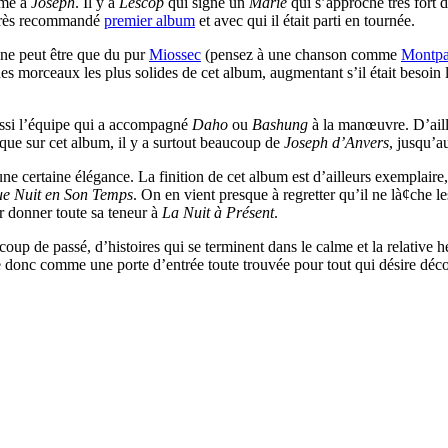
ume à
Joseph
. Il y a
Lescop
qui signe un
Marie
qui s’approche très fort 
 très recommandé
premier album
et avec qui il était parti en tournée.
 ne peut être que du pur
Miossec
(pensez à une chanson comme
Montpa
des morceaux les plus solides de cet album, augmentant s’il était besoin
aussi l’équipe qui a accompagné
Daho
ou
Bashung
à la manœuvre. D’ail
que sur cet album, il y a surtout beaucoup de
Joseph d’Anvers
, jusqu’a
 certaine élégance. La finition de cet album est d’ailleurs exemplaire, 
e Nuit en Son Temps
. On en vient presque à regretter qu’il ne là¢che l
r donner toute sa teneur à
La Nuit à Présent
.
coup de passé, d’histoires qui se terminent dans le calme et la relative
e donc comme une porte d’entrée toute trouvée pour tout qui désire déco