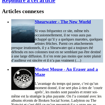
Répondre à cet article
Articles connexes
Shearwater - The New World
Si vous fréquentez ce site, même très
occasionnellement, il ne vous aura pas
échappé qu’il y a quelques marottes, quelques
artistes fétiches. Parmi ces attachements
presque irrationnels, il y a Shearwater qui a toujours été
défendu en nos colonnes tout en ne semblant pas être destiné
à une large diffusion. Il n’en reste pas moins que notre plaisir
d’auditeur est sincère et il n’a pas vraiment (…)
Modest Mouse - An Eraser and a
Maze
L’avantage du temps qui passe, c’est qu’un
moment donné, il ne sert plus à rien de ’courir
après’, les modes sont passées et rester soi-
même est la stratégie la plus payante. On l’a constaté avec les
albums récents de Broken Social Scene, Ladytron ou The
Notwist et c’est déjà ce qu’on ressentait il y a onze ans au