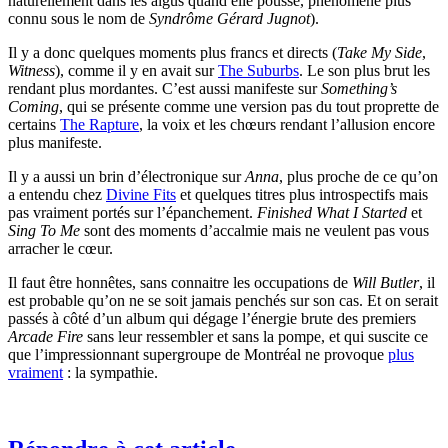
naturellement dans les aigus quand elle pousse, phénomène plus
connu sous le nom de
Syndrôme Gérard Jugnot
).
Il y a donc quelques moments plus francs et directs (
Take My Side
,
Witness
), comme il y en avait sur
The Suburbs
. Le son plus brut les
rendant plus mordantes. C’est aussi manifeste sur
Something’s
Coming
, qui se présente comme une version pas du tout proprette de
certains
The Rapture
, la voix et les chœurs rendant l’allusion encore
plus manifeste.
Il y a aussi un brin d’électronique sur
Anna
, plus proche de ce qu’on
a entendu chez
Divine Fits
et quelques titres plus introspectifs mais
pas vraiment portés sur l’épanchement.
Finished What I Started
et
Sing To Me
sont des moments d’accalmie mais ne veulent pas vous
arracher le cœur.
Il faut être honnêtes, sans connaitre les occupations de
Will Butler
, il
est probable qu’on ne se soit jamais penchés sur son cas. Et on serait
passés à côté d’un album qui dégage l’énergie brute des premiers
Arcade Fire
sans leur ressembler et sans la pompe, et qui suscite ce
que l’impressionnant supergroupe de Montréal ne provoque
plus
vraiment
: la sympathie.