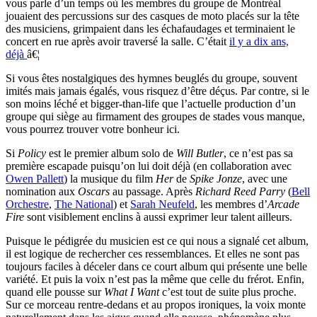
vous parle d’un temps où les membres du groupe de Montréal
jouaient des percussions sur des casques de moto placés sur la tête
des musiciens, grimpaient dans les échafaudages et terminaient le
concert en rue après avoir traversé la salle. C’était
il y a dix ans,
déjà
â€¦
Si vous êtes nostalgiques des hymnes beuglés du groupe, souvent
imités mais jamais égalés, vous risquez d’être déçus. Par contre, si le
son moins léché et bigger-than-life que l’actuelle production d’un
groupe qui siège au firmament des groupes de stades vous manque,
vous pourrez trouver votre bonheur ici.
Si
Policy
est le premier album solo de
Will Butler
, ce n’est pas sa
première escapade puisqu’on lui doit déjà (en collaboration avec
Owen Pallett
) la musique du film
Her
de
Spike Jonze
, avec une
nomination aux
Oscars
au passage. Après
Richard Reed Parry
(
Bell
Orchestre
,
The National
) et
Sarah Neufeld
, les membres d’
Arcade
Fire
sont visiblement enclins à aussi exprimer leur talent ailleurs.
Puisque le pédigrée du musicien est ce qui nous a signalé cet album,
il est logique de rechercher ces ressemblances. Et elles ne sont pas
toujours faciles à déceler dans ce court album qui présente une belle
variété. Et puis la voix n’est pas la même que celle du frérot. Enfin,
quand elle pousse sur
What I Want
c’est tout de suite plus proche.
Sur ce morceau rentre-dedans et au propos ironiques, la voix monte