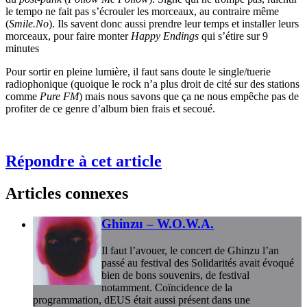
le tempo ne fait pas s’écrouler les morceaux, au contraire même
(
Smile.No
). Ils savent donc aussi prendre leur temps et installer leurs
morceaux, pour faire monter
Happy Endings
qui s’étire sur 9
minutes
Pour sortir en pleine lumière, il faut sans doute le single/tuerie
radiophonique (quoique le rock n’a plus droit de cité sur des stations
comme
Pure FM
) mais nous savons que ça ne nous empêche pas de
profiter de ce genre d’album bien frais et secoué.
Répondre à cet article
Articles connexes
Ghinzu – W.O.W.A.
Il faut l’avouer, le concert de Ghinzu l’an
passé au festival des Solidarités avait évoqué
bien de bons souvenirs, de festival
notamment. Coïncidence de la
programmation, dEUS était aussi présent dans une