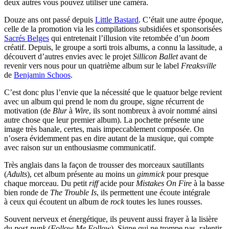
deux autres vous pouvez utiliser une caméra.
Douze ans ont passé depuis
Little Bastard
. C’était une autre époque,
celle de la promotion via les compilations subsidiées et sponsorisées
Sacrés Belges
qui entretenait l’illusion vite retombée d’un
boom
créatif. Depuis, le groupe a sorti trois albums, a connu la lassitude, a
découvert d’autres envies avec le projet
Sillicon Ballet
avant de
revenir vers nous pour un quatrième album sur le label
Freaksville
de
Benjamin Schoos
.
C’est donc plus l’envie que la nécessité que le quatuor belge revient
avec un album qui prend le nom du groupe, signe récurrent de
motivation (de
Blur
à
Wire
, ils sont nombreux à avoir nommé ainsi
autre chose que leur premier album). La pochette présente une
image très banale, certes, mais impeccablement composée. On
n’osera évidemment pas en dire autant de la musique, qui compte
avec raison sur un enthousiasme communicatif.
Très anglais dans la façon de trousser des morceaux sautillants
(
Adults
), cet album présente au moins un
gimmick
pour presque
chaque morceau. Du petit
riff
acide pour
Mistakes On Fire
à la basse
bien ronde de
The Trouble Is
, ils permettent une écoute intégrale
à ceux qui écoutent un album de
rock
toutes les lunes rousses.
Souvent nerveux et énergétique, ils peuvent aussi frayer à la lisière
du
post-punk
(
Follow Me Follow
). Signe qui ne trompe pas, ralentir