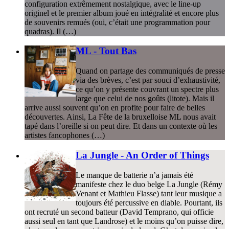
configuration extrêmement nostalgique, avec le line-up
originel et le premier album joué en intégralité et encore plus
de souvenirs remués (oui, c’était une programmation pour
quadras). Il (…)
ML - Tout Bas
Quand on partage des communiqués de presse
via des brèves, c’est par souci d’exhaustivité,
ce qu’on y présente couvrant un spectre plus
large que celui de nos goûts (litote). Mais il
arrive aussi souvent qu’on en profite pour faire de belles
découvertes. Ainsi, La Fête de la bruxelloise ML nous avait
tapé dans l’oreille si on peut dire. Et dans un contexte où les
artistes fancophones (…)
La Jungle - An Order of Things
Le manque de batterie n’a jamais été
manifeste chez le duo belge La Jungle (Rémy
Venant et Mathieu Flasse) tant leur musique a
toujours été percussive en diable. Pourtant, ils
ont recruté un second batteur (David Temprano, qui officie
aussi seul en tant que Landrose) et le moins qu’on puisse dire,