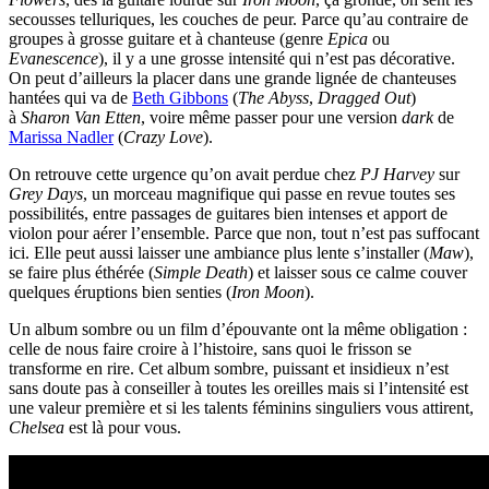
secousses telluriques, les couches de peur. Parce qu’au contraire de
groupes à grosse guitare et à chanteuse (genre
Epica
ou
Evanescence
), il y a une grosse intensité qui n’est pas décorative.
On peut d’ailleurs la placer dans une grande lignée de chanteuses
hantées qui va de
Beth Gibbons
(
The Abyss
,
Dragged Out
)
à
Sharon Van Etten
, voire même passer pour une version
dark
de
Marissa Nadler
(
Crazy Love
).
On retrouve cette urgence qu’on avait perdue chez
PJ Harvey
sur
Grey Days
, un morceau magnifique qui passe en revue toutes ses
possibilités, entre passages de guitares bien intenses et apport de
violon pour aérer l’ensemble. Parce que non, tout n’est pas suffocant
ici. Elle peut aussi laisser une ambiance plus lente s’installer (
Maw
),
se faire plus éthérée (
Simple Death
) et laisser sous ce calme couver
quelques éruptions bien senties (
Iron Moon
).
Un album sombre ou un film d’épouvante ont la même obligation :
celle de nous faire croire à l’histoire, sans quoi le frisson se
transforme en rire. Cet album sombre, puissant et insidieux n’est
sans doute pas à conseiller à toutes les oreilles mais si l’intensité est
une valeur première et si les talents féminins singuliers vous attirent,
Chelsea
est là pour vous.