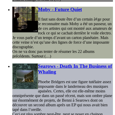
Moby - Future Quiet
Il faut sans doute être d’un certain à¢ge pour
le reconnaitre mais Moby a été un passeur, un
de ces artistes qui ont montré aux amateurs de
rock ce qui se cachait derrière le voile electro.
Je vous parle d’un temps d’avant un carton planétaire. Mais
cette veine n’est qu’une des lignes de force d’une imposante
discographie.
On ne va donc pas tenter de résumer les 22 albums
précédents. Surtout (…)
Searows - Death In The Business of
Whaling
Phoebe Bridgers est une figure tutélaire assez
imposante dans le landerneau des musiques
apaisées. Certes, elle est elle-même moins
omniprésente que dans un passé récent, mais son ombre plane
sur énormément de projets, de Benni à Searows dont on
découvre un second album après un EP qui nous avait bien
tapé dans l’oreille.
Ceci est plus sombre peut-être, peut se poser en chainon