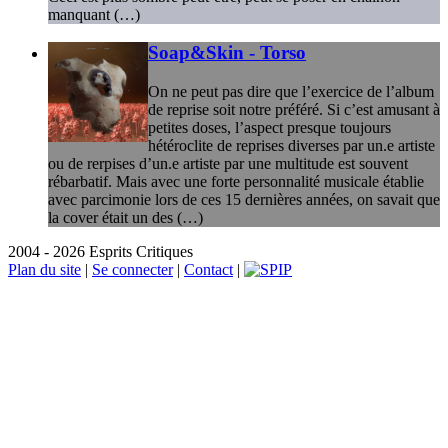
manquant (…)
Soap&Skin - Torso
On ne peut pas dire que l’exercice de l’album
de reprise soit notre préféré. Si c’est amusant à
petites doses, l’aspect presque toujours
hétéroclite de reprises diverses par un.e artiste
ou de rerpises d’un.e artiste par une multitude est souvent
rébarbatif. Mais avec une forte personnalité musicale établie
avec parcimonie lors de ces 15 dernières années, on savait que
la cover était un des (…)
2004 - 2026 Esprits Critiques
Plan du site
|
Se connecter
|
Contact
|