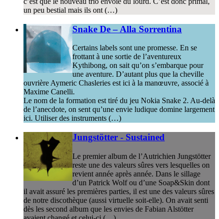
c’est que le nouveau trio envoie du lourd. C’est donc primal,
un peu bestial mais ils ont (…)
Snake De – Alla Sorrentina
Certains labels sont une promesse. En se
frottant à une sortie de l’aventureux
Kythibong, on sait qu’on s’embarque pour
une aventure. D’autant plus que la cheville
ouvrière Aymeric Chasleries est ici à la manœuvre, associé à
Maxime Canelli.
Le nom de la formation est tiré du jeu Nokia Snake 2. Au-delà
de l’anecdote, on sent qu’une envie ludique domine largement
ici. Utiliser des instruments (…)
Jungstötter - Sustained
Le premier album de l’Autrichien Jungstötter
reste une des valeurs sûres vers lesquelles on
revient année après année. Dans le sillage
d’un Patrick Wolf ou d’une Soap&Skin dont
il avait assuré les premières parties, il est une des valeurs sûres
de notre discothèque (aussi virtuelle soit-elle). On avait senti
dès les second album que les envies de Fabian Alstötter
avaient changé et celui-ci (…)