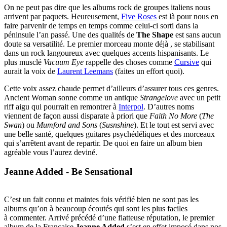
On ne peut pas dire que les albums rock de groupes italiens nous
arrivent par paquets. Heureusement,
Five Roses
est là pour nous en
faire parvenir de temps en temps comme celui-ci sorti dans la
péninsule l’an passé. Une des qualités de
The Shape
est sans aucun
doute sa versatilité. Le premier morceau monte déjà , se stabilisant
dans un rock langoureux avec quelques accents hispanisants. Le
plus musclé
Vacuum Eye
rappelle des choses comme
Cursive
qui
aurait la voix de
Laurent Leemans
(faites un effort quoi).
Cette voix assez chaude permet d’ailleurs d’assurer tous ces genres.
Ancient Woman sonne comme un antique
Strangelove
avec un petit
riff aigu qui pourrait en remontrer à
Interpol
. D’autres noms
viennent de façon aussi disparate à priori que
Faith No More
(
The
Swan
) ou
Mumford and Sons
(
Susnshine
). Et le tout est servi avec
une belle santé, quelques guitares psychédéliques et des morceaux
qui s’arrêtent avant de repartir. De quoi en faire un album bien
agréable vous l’aurez deviné.
Jeanne Added - Be Sensational
C’est un fait connu et maintes fois vérifié bien ne sont pas les
albums qu’on à beaucoup écoutés qui sont les plus faciles
à commenter. Arrivé précédé d’une flatteuse réputation, le premier
album de la Française
Jeanne Added
s’est en effet imposé dans nos