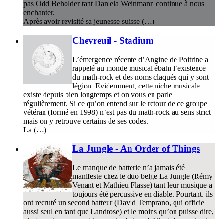
pas Odd Beholder tant Daniela Weinmann continue à nous
enchanter.
Après avoir revisité sa jeunesse suisse (…)
Chevreuil - Stadium
L’émergence récente d’Angine de Poitrine a
rappelé au monde musical ébahi l’existence
du math-rock et des noms claqués qui y sont
légion. Evidemment, cette niche musicale
existe depuis bien longtemps et on vous en parle
régulièrement. Si ce qu’on entend sur le retour de ce groupe
vétéran (formé en 1998) n’est pas du math-rock au sens strict
mais on y retrouve certains de ses codes.
La (…)
La Jungle - An Order of Things
Le manque de batterie n’a jamais été
manifeste chez le duo belge La Jungle (Rémy
Venant et Mathieu Flasse) tant leur musique a
toujours été percussive en diable. Pourtant, ils
ont recruté un second batteur (David Temprano, qui officie
aussi seul en tant que Landrose) et le moins qu’on puisse dire,