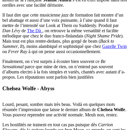
oreilles avec une facilité dérisoire.
Il faut dire que cette musicienne
jazz
de formation fait montre d’un
bel abattage et aussi d’une voix puissante, à l’aise quand il faut
mettre de l’intensité sur Look at Them ou Suddenly. Produit par
Dan Lévy
de
The Dà¸
, on retrouve la même versatilité et facilite
mélodique que chez le duo franco-finlandais (
Night Shame Pride
).
Mais tout est plus rentre-dedans, plus gorgé de beats (
Back to
Summer
,
It
), moins alambiqué et sophistiqué que chez
Gazelle Twin
ou
Fever Ray
à qui on pense aussi occasionnellement.
Finalement, on s’est surpris à écouter bien souvent ce
Be
Sensational
parce que mine de rien, on n’entend pas souvent
d’albums electro à la fois simples et variés, chantés avec autant d’a-
propos. Les réputations sont parfois bien justifiées
Chelsea Wolfe - Abyss
Lourd, pesant, sombre mais très beau. Voilà en quelques mots
résumée l’impression que laisse le dernier album de
Chelsea Wolfe
.
Vous pouvez reprendre une activité normale. Meuh non, restez.
Les hostilités ne trainent en tout cas pas puisque dès
Carrion
Flowers
, dès la guitare lourde sur
Iron Moon
, ça gronde, on sent les