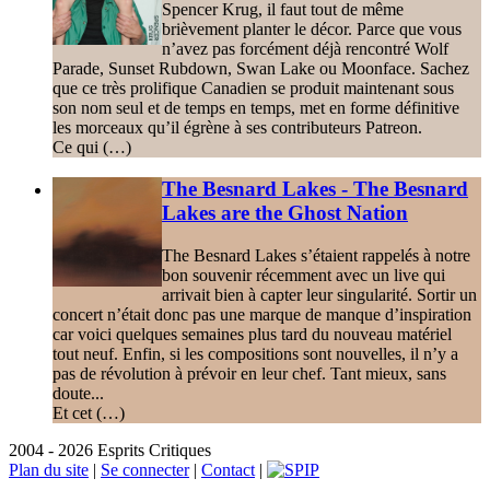
Spencer Krug, il faut tout de même
brièvement planter le décor. Parce que vous
n’avez pas forcément déjà rencontré Wolf
Parade, Sunset Rubdown, Swan Lake ou Moonface. Sachez
que ce très prolifique Canadien se produit maintenant sous
son nom seul et de temps en temps, met en forme définitive
les morceaux qu’il égrène à ses contributeurs Patreon.
Ce qui (…)
The Besnard Lakes - The Besnard
Lakes are the Ghost Nation
The Besnard Lakes s’étaient rappelés à notre
bon souvenir récemment avec un live qui
arrivait bien à capter leur singularité. Sortir un
concert n’était donc pas une marque de manque d’inspiration
car voici quelques semaines plus tard du nouveau matériel
tout neuf. Enfin, si les compositions sont nouvelles, il n’y a
pas de révolution à prévoir en leur chef. Tant mieux, sans
doute...
Et cet (…)
2004 - 2026 Esprits Critiques
Plan du site
|
Se connecter
|
Contact
|