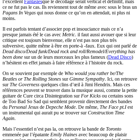
l’excellent
Fantasies
que le décollage serait vertical et définitif, mais
ce ne fut pas le cas. Ils reviennent tout de même avec sous le bras un
Pagans In Vegas
qui nous donne ce qu’on en attendait, ni plus ni
moins.
Il est parfois tentant d’associer pop et insouciance mais ce n’a
presque jamais été le cas avec
Metric
. il faut aussi avouer que si leur
critique est toujours bienvenue, elle n’est pas non plus très
subversive, quitte même à être en porte-à -faux. Eux qui ont parlé de
Dead disco/Dead funk/Dead rock and roll/Remodel/Everything has
been done
sur un de leurs morceaux les plus fameux (
Dead Disco
)
n’hésitent en effet jamais à faire référence à l’histoire du rock.
On se souvient par exemple de
Who would you rather be/The
Beatles or The Rolling Stones
sur
Gimme Sympathy
. Ici, on retrouve
sur
The Governess
quelques clins d’œil à Jimi Hendrix. Mais ces
références peuvent se trouver dans la musique aussi, comme la petite
guitare de Cure circa Disintegration sur
For Kicks
ou certains sons
de Too Bad So Sad qui semblent provenir directement des bandes
du
Personal Jesus
de
Depeche Mode
. De même,
The Face pt.I
est
un instrumental qui aurait pu se trouver sur
Construction Time
Again
.
Mais l’essentiel n’est pas la, on retrouve la bande de
Toronto
emmenée par l’épatante
Emily Haines
avec beaucoup de plaisir