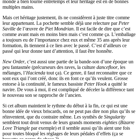
monde a bien tourné entretemps et leur héritage est en de bonnes
multiples mains.
Mais cet héritage justement, ils ne considèrent à juste titre comme
leur appartenant. La pochette semble déjà une relecture par
Peter
Saville
de l’œuvre de
Piet Mondrian
. Il est facile de dire que c’est
comme avant mais en moins bien mais c’est comme ça. L’emballage
a toujours eu de l’importance chez eux et même 35 ans après leur
formation, ils tiennent à ce lien avec le passé. C’est d’ailleurs ce
passé qui leur donne tant d’attention, il faut être honnête.
New Order
, c’est aussi une partie de la bande-son d’une époque un
peu fantasmée (précurseurs des raves, la culture
dancefloor
, les
mélanges, l’
Hacienda
tout ça). Ce genre, il faut reconnaitre que ce
sont eux qui l’ont créé, donc ils en font ce qu’ils veulent. Grosse
entorse à la continuité, le fameux bassiste
Peter Hook
a quitté le
navire. De vous à moi, il est compliqué de déceler la différence tant
le nouveau son se rapproche de l’ancien.
Si cet album maintient le rythme du début à la fin, ce qui est une
bonne idée de vieux briscards, on ne peut pas dire non plus qu’ils se
réinventent, que du contraire même. Les synthès de
Singularity
semblent tout droit venus de leurs grands moments
eighties
(
Bizarre
Love Triangle
par exemple) et il semble aussi qu’ils aient une fois
pour toutes bloqué les réglages de leurs pédales d’effets (ça se