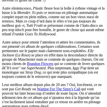
brevette ce genre de chose ?)
Autre réminiscence,
Plastic
fleure bon la boîte à rythme vintage et la
basse à la
Moroder
. Et puis ce morceau en pilotage automatique
complet repart en plein milieu, comme sur un bon vieux maxi de
remixes. Mais ce coup d’œil dans le rétro n’est pas toujours du
meilleur goà »t,
Tutti Frutti
se présentant comme de l’italo-disco un
peu trop
kitsch
pour être honnête, le genre de chose qui aurait même
rebuté
Frankie Goes To Hollywood
.
Autre astuce pour retenir l’attention et attirer les commentaires, ils
ont pimenté cet album de quelques collaborations. Certaines sont
pertinentes sur le papier mais clairement sous-exploitées.
Elly
Jackson
(
La Roux
) se place en effet dans la descendance directe du
groupe de Manchester mais se contente de quelques chœurs. On est
moins clients de
Brandon Flowers
qui se contente de livrer quelques
â€˜It’s over’
sur
Superheated
. Plus surprenant,
Iggy Pop
tient un
monologue sur
Stray Dog
, ce qui reste plus sympathique (on est
toujours content de le retrouver) que marquant.
Leur meilleur album depuis plus de 20 ans ? Oui, forcément, ce ne
sont pas
Get Read
y ou
Waiting For The Siren’s Call
qui vont
pouvoir lui faire beaucoup d’ombre de toute façon. On n’attendait
tellement rien de cet album qui n’ajoutera rien à la légende qu’on
s’est facilement laissé entraîner par ce retour en arrière en pilotage
automatique mais rythme élevé.