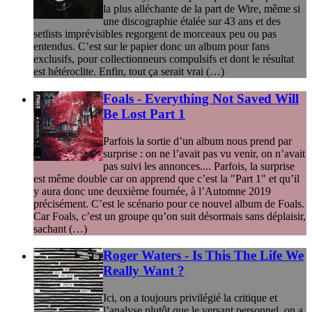
la plus alléchante de la part de Wire, même si
une discographie étalée sur 43 ans et des
setlists imprévisibles regorgent de morceaux peu ou pas
entendus. C’est sur le papier donc un album pour fans
exclusifs, pour collectionneurs compulsifs et dont le résultat
est hétéroclite. Enfin, tout ça serait vrai (…)
Foals - Everything Not Saved Will
Be Lost Part 1
Parfois la sortie d’un album nous prend par
surprise : on ne l’avait pas vu venir, on n’avait
pas suivi les annonces.... Parfois, la surprise
est même double car on apprend que c’est la "Part 1" et qu’il
y aura donc une deuxième fournée, à l’Automne 2019
précisément. C’est le scénario pour ce nouvel album de Foals.
Car Foals, c’est un groupe qu’on suit désormais sans déplaisir,
sachant (…)
Roger Waters - Is This The Life We
Really Want ?
Ici, on a toujours privilégié la critique et
l’analyse plutôt que le versant personnel, on a