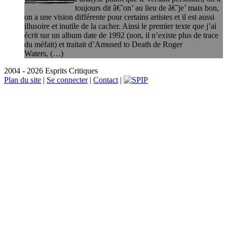
toujours dit â€˜on’ au lieu de â€˜je’ mais bon,
on a une vision différente pour certains artistes et il est aussi
illusoire et inutile de la cacher. Ainsi le premier texte que j’ai
écrit sur un album date de 1992 (non, il n’existe plus de trace
du méfait) et traitait d’Amused to Death de Roger
Waters, (…)
2004 - 2026 Esprits Critiques
Plan du site
|
Se connecter
|
Contact
|