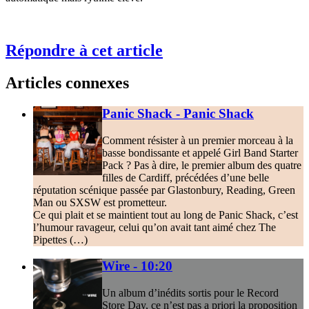
Répondre à cet article
Articles connexes
Panic Shack - Panic Shack
Comment résister à un premier morceau à la
basse bondissante et appelé Girl Band Starter
Pack ? Pas à dire, le premier album des quatre
filles de Cardiff, précédées d’une belle
réputation scénique passée par Glastonbury, Reading, Green
Man ou SXSW est prometteur.
Ce qui plait et se maintient tout au long de Panic Shack, c’est
l’humour ravageur, celui qu’on avait tant aimé chez The
Pipettes (…)
Wire - 10:20
Un album d’inédits sortis pour le Record
Store Day, ce n’est pas a priori la proposition