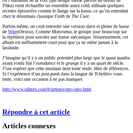
où l’humanité de la voix (qui beugle même parfois au détour de
Pitka
) vient réchauffer un ensemble assez cold, utilisant quelques
recettes éprouvées comme le flange sur la basse, ce qu’on entendait
chez le désormais classique
Faith
de
The Cure
.
Parfois même, on croit entendre une version slave et pleine de basse
de
Wire
(
Otrava
). Comme
Motorama
, le groupe joue beaucoup sur
la répétition pour susciter une transe mécanique. Heureusement, cet
album est suffisamment court pour que ça ne mène jamais à la
lassitude.
J’imagine qu’il y a un public potentiel plus large que le quasi quadra
ayant voulu fuir l’
eurodance
et le
grunge
il y a un quart de siècle.
J’ose espérer que cette musique tient toute seule, libre de références.
Si l’expérience d’un
post-punk
dans la langue de
Tchekhov
vous
tente, voici une occasion à ne pas manquer.
http://www.talitres.com/fr/artistes/utro-utro.html
Répondre à cet article
Articles connexes