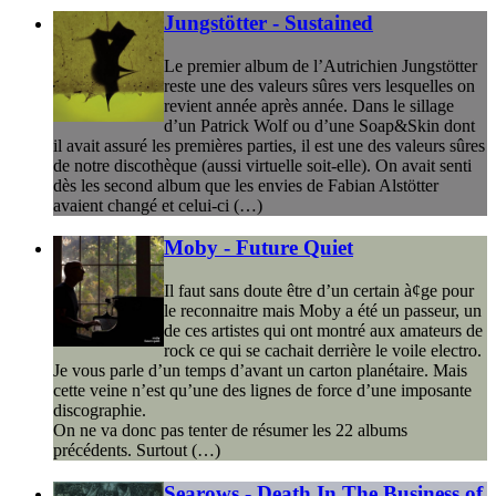
Jungstötter - Sustained
Le premier album de l’Autrichien Jungstötter
reste une des valeurs sûres vers lesquelles on
revient année après année. Dans le sillage
d’un Patrick Wolf ou d’une Soap&Skin dont
il avait assuré les premières parties, il est une des valeurs sûres
de notre discothèque (aussi virtuelle soit-elle). On avait senti
dès les second album que les envies de Fabian Alstötter
avaient changé et celui-ci (…)
Moby - Future Quiet
Il faut sans doute être d’un certain à¢ge pour
le reconnaitre mais Moby a été un passeur, un
de ces artistes qui ont montré aux amateurs de
rock ce qui se cachait derrière le voile electro.
Je vous parle d’un temps d’avant un carton planétaire. Mais
cette veine n’est qu’une des lignes de force d’une imposante
discographie.
On ne va donc pas tenter de résumer les 22 albums
précédents. Surtout (…)
Searows - Death In The Business of