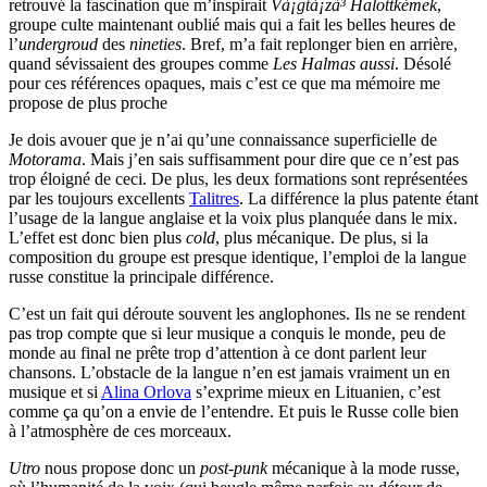
retrouvé la fascination que m’inspirait
Và¡gtà¡zà³ Halottkémek
,
groupe culte maintenant oublié mais qui a fait les belles heures de
l’
undergroud
des
nineties
. Bref, m’a fait replonger bien en arrière,
quand sévissaient des groupes comme
Les Halmas aussi
. Désolé
pour ces références opaques, mais c’est ce que ma mémoire me
propose de plus proche
Je dois avouer que je n’ai qu’une connaissance superficielle de
Motorama
. Mais j’en sais suffisamment pour dire que ce n’est pas
trop éloigné de ceci. De plus, les deux formations sont représentées
par les toujours excellents
Talitres
. La différence la plus patente étant
l’usage de la langue anglaise et la voix plus planquée dans le mix.
L’effet est donc bien plus
cold
, plus mécanique. De plus, si la
composition du groupe est presque identique, l’emploi de la langue
russe constitue la principale différence.
C’est un fait qui déroute souvent les anglophones. Ils ne se rendent
pas trop compte que si leur musique a conquis le monde, peu de
monde au final ne prête trop d’attention à ce dont parlent leur
chansons. L’obstacle de la langue n’en est jamais vraiment un en
musique et si
Alina Orlova
s’exprime mieux en Lituanien, c’est
comme ça qu’on a envie de l’entendre. Et puis le Russe colle bien
à l’atmosphère de ces morceaux.
Utro
nous propose donc un
post-punk
mécanique à la mode russe,