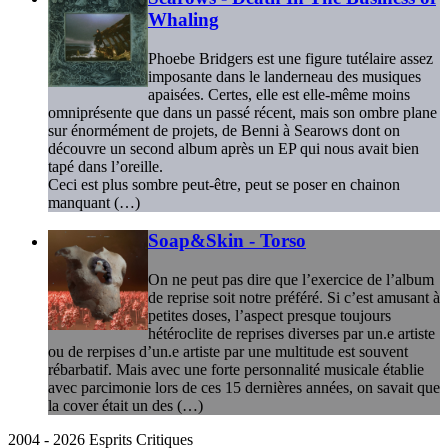
Whaling
Phoebe Bridgers est une figure tutélaire assez
imposante dans le landerneau des musiques
apaisées. Certes, elle est elle-même moins
omniprésente que dans un passé récent, mais son ombre plane
sur énormément de projets, de Benni à Searows dont on
découvre un second album après un EP qui nous avait bien
tapé dans l’oreille.
Ceci est plus sombre peut-être, peut se poser en chainon
manquant (…)
Soap&Skin - Torso
On ne peut pas dire que l’exercice de l’album
de reprise soit notre préféré. Si c’est amusant à
petites doses, l’aspect presque toujours
hétéroclite de reprises diverses par un.e artiste
ou de rerpises d’un.e artiste par une multitude est souvent
rébarbatif. Mais avec une forte personnalité musicale établie
avec parcimonie lors de ces 15 dernières années, on savait que
la cover était un des (…)
2004 - 2026 Esprits Critiques