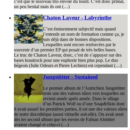
c’est que le nouveau trio envoie du lourd. C’est donc primal,
un peu bestial mais ils ont (…)
Chaton Laveur - Labyrinthe
C’est éminemment subjectif mais quand
j’entends un nom de formation comme ça, je
suis déjà dans de bonnes dispositions.
Lesquelles sont encore renforcées par le
souvenir d’un premier EP qui posait de très belles bases.
Le truc de Chaton Laveur, donc, c’est de s’appuyer sur des
bases krautrock pour une euphorie bien plus pop. Le duo
liégeois (Julie Odeurs et Pierre Lechien) est cependant (…)
Jungstötter - Sustained
Le premier album de l’Autrichien Jungstötter
reste une des valeurs sûres vers lesquelles on
revient année après année. Dans le sillage
d’un Patrick Wolf ou d’une Soap&Skin dont
il avait assuré les premières parties, il est une des valeurs sûres
de notre discothèque (aussi virtuelle soit-elle). On avait senti
dès les second album que les envies de Fabian Alstötter
avaient changé et celui-ci (…)