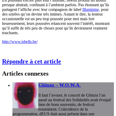
En poussant encore plus loin l’intimité, Isbells produit un album
presque abstrait, confinant à l’ambient parfois. Pas étonnant qu’ils
partagent l’affiche avec leur compagnon de label
Illuminine
, pour
des soirées qu’on devine très intimes. Autant le dire, la lenteur
occasionnelle est un peu trop poussée pour moi mais fort
heureusement, leurs poussées relancent souvent l’intérêt, montrant
qu’il suffit de très peu de choses pour qu’ils deviennent vraiment
touchants.
http://www.isbells.be/
Répondre à cet article
Articles connexes
Ghinzu – W.O.W.A.
Il faut l’avouer, le concert de Ghinzu l’an
passé au festival des Solidarités avait évoqué
bien de bons souvenirs, de festival
notamment. Coïncidence de la
programmation, dEUS était aussi présent dans une