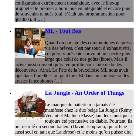
configuration extrêmement nostalgique, avec le line-up
originel et le premier album joué en intégralité et encore plus
de souvenirs remués (oui, c’était une programmation pour
quadras). Il (…)
ML - Tout Bas
Quand on partage des communiqués de presse
via des brèves, c’est par souci d’exhaustivité,
ce qu’on y présente couvrant un spectre plus
large que celui de nos goûts (litote). Mais il
arrive aussi souvent qu’on en profite pour faire de belles
découvertes. Ainsi, La Fête de la bruxelloise ML nous avait
tapé dans l’oreille si on peut dire. Et dans un contexte où les
artistes fancophones (…)
La Jungle - An Order of Things
Le manque de batterie n’a jamais été
manifeste chez le duo belge La Jungle (Rémy
Venant et Mathieu Flasse) tant leur musique a
toujours été percussive en diable. Pourtant, ils
ont recruté un second batteur (David Temprano, qui officie
aussi seul en tant que Landrose) et le moins qu’on puisse dire,