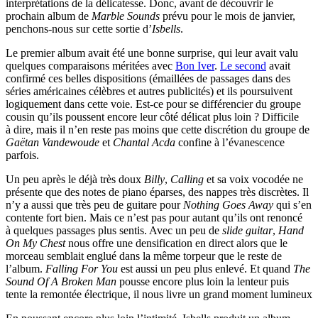
interprétations de la délicatesse. Donc, avant de découvrir le
prochain album de
Marble Sounds
prévu pour le mois de janvier,
penchons-nous sur cette sortie d’
Isbells
.
Le premier album avait été une bonne surprise, qui leur avait valu
quelques comparaisons méritées avec
Bon Iver
.
Le second
avait
confirmé ces belles dispositions (émaillées de passages dans des
séries américaines célèbres et autres publicités) et ils poursuivent
logiquement dans cette voie. Est-ce pour se différencier du groupe
cousin qu’ils poussent encore leur côté délicat plus loin ? Difficile
à dire, mais il n’en reste pas moins que cette discrétion du groupe de
Gaëtan Vandewoude
et
Chantal Acda
confine à l’évanescence
parfois.
Un peu après le déjà très doux
Billy
,
Calling
et sa voix vocodée ne
présente que des notes de piano éparses, des nappes très discrètes. Il
n’y a aussi que très peu de guitare pour
Nothing Goes Away
qui s’en
contente fort bien. Mais ce n’est pas pour autant qu’ils ont renoncé
à quelques passages plus sentis. Avec un peu de
slide guitar
,
Hand
On My Chest
nous offre une densification en direct alors que le
morceau semblait englué dans la même torpeur que le reste de
l’album.
Falling For You
est aussi un peu plus enlevé. Et quand
The
Sound Of A Broken Man
pousse encore plus loin la lenteur puis
tente la remontée électrique, il nous livre un grand moment lumineux