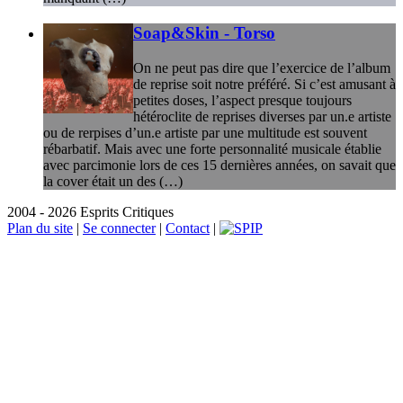
Soap&Skin - Torso
On ne peut pas dire que l’exercice de l’album
de reprise soit notre préféré. Si c’est amusant à
petites doses, l’aspect presque toujours
hétéroclite de reprises diverses par un.e artiste
ou de rerpises d’un.e artiste par une multitude est souvent
rébarbatif. Mais avec une forte personnalité musicale établie
avec parcimonie lors de ces 15 dernières années, on savait que
la cover était un des (…)
2004 - 2026 Esprits Critiques
Plan du site
|
Se connecter
|
Contact
|