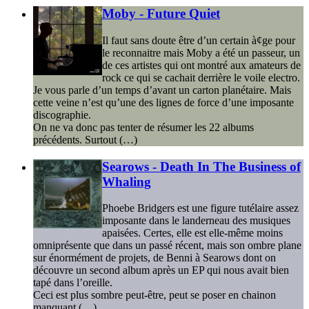
Moby - Future Quiet
Il faut sans doute être d’un certain à¢ge pour
le reconnaitre mais Moby a été un passeur, un
de ces artistes qui ont montré aux amateurs de
rock ce qui se cachait derrière le voile electro.
Je vous parle d’un temps d’avant un carton planétaire. Mais
cette veine n’est qu’une des lignes de force d’une imposante
discographie.
On ne va donc pas tenter de résumer les 22 albums
précédents. Surtout (…)
Searows - Death In The Business of
Whaling
Phoebe Bridgers est une figure tutélaire assez
imposante dans le landerneau des musiques
apaisées. Certes, elle est elle-même moins
omniprésente que dans un passé récent, mais son ombre plane
sur énormément de projets, de Benni à Searows dont on
découvre un second album après un EP qui nous avait bien
tapé dans l’oreille.
Ceci est plus sombre peut-être, peut se poser en chainon
manquant (…)