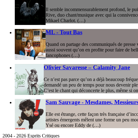
Il semble incommensurablement profond, le puits
Rive, duo chant/musique avec qui la connivence s’
Mikael Charlot. (…)
ML - Tout Bas
Quand on partage des communiqués de presse via d
aussi souvent qu’on en profite pour faire de bell
fancophones (…)
Olivier Savaresse – Calamity Jane
Ce n’est pas parce qu’on a déjà beaucoup fréquen
demandé un peu de temps pour nous devenir plei
C’est le chant qui déconcerte le plus, même si on 
Sam Sauvage - Mesdames, Messieurs
Elle est étrange, cette façon très française d’
artistes émergents mêlent une forme un peu mode
Ysé ou encore Eddy de (…)
2004 - 2026 Esprits Critiques