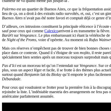
chanteur ne va quand même pas jusque-là .
Palermo
est un quartier de Buenos Aires, ce que la fréquentation assi
lieu de ça, on a droit à des extraits radio survoltés, et, oui, c’est un 
Buenos Aires
n’avait pas été notre favori et comptait déjà ce genre d’
D’ailleurs, ces intrusions constituent la principale réticence à l’écout
sauf pour ceux qui comme
Calexico
arrivent à en transmettre la fièv
Barà¢t
sur
Vengeance
. Le plus embarrassant ici étant la vériétoche 
de
Night of the Proms
, voire d’opérette. Au moment où
Rufus Wainwr
Mais ces réserves n’empêchent pas de trouver de bien bonnes choses sur
place dans ce contexte. Quand il s’éloigne de son
mojito
, il reste par
spécialement bien senties après un morceau toujours surproduit mais qu
Pas d’Ici
est un morceau tel qu’on l’entendait sur
Vengeance
. Sur ce 
plus, sous un aspect léger et facile, il se frotte à des thèmes plus actue
surtout quand
Benjamin
fait du
Biolay
qu’il emporte le plus facileme
Débandade
.
Pour ceux qui voudraient se frotter pour la première fois à la discogr
rejoindre la liste. L’indéniable maestria des arrangements ne fera pas 
américaine parfaitement assumée.