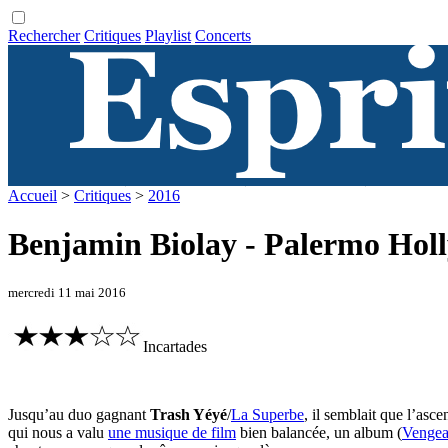
Rechercher
Critiques
Playlist
Concerts
Accueil
>
Critiques
>
2016
Benjamin Biolay - Palermo Hol
mercredi 11 mai 2016
Incartades
Jusqu’au duo gagnant
Trash Yéyé
/
La Superbe
, il semblait que l’asc
qui nous a valu
une musique de film
bien balancée, un album (
Vengea