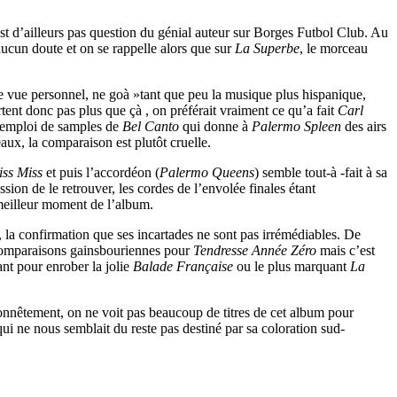
est d’ailleurs pas question du génial auteur sur Borges Futbol Club. Au
e aucun doute et on se rappelle alors que sur
La Superbe
, le morceau
nt de vue personnel, ne goà »tant que peu la musique plus hispanique,
ent donc pas plus que çà , on préférait vraiment ce qu’a fait
Carl
l’emploi de samples de
Bel Canto
qui donne à
Palermo Spleen
des airs
aux, la comparaison est plutôt cruelle.
ss Miss
et puis l’accordéon (
Palermo Queens
) semble tout-à -fait à sa
ssion de le retrouver, les cordes de l’envolée finales étant
 meilleur moment de l’album.
nt, la confirmation que ses incartades ne sont pas irrémédiables. De
comparaisons gainsbouriennes pour
Tendresse Année Zéro
mais c’est
nt pour enrober la jolie
Balade Française
ou le plus marquant
La
honnêtement, on ne voit pas beaucoup de titres de cet album pour
qui ne nous semblait du reste pas destiné par sa coloration sud-