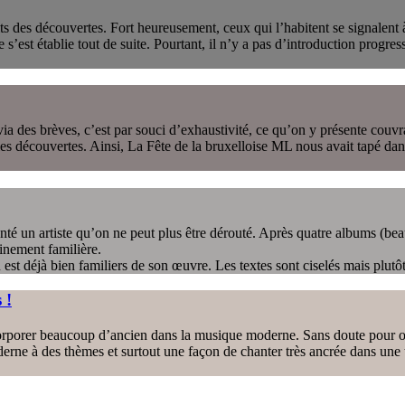
 des découvertes. Fort heureusement, ceux qui l’habitent se signalent à
est établie tout de suite. Pourtant, il n’y a pas d’introduction progressi
es brèves, c’est par souci d’exhaustivité, ce qu’on y présente couvrant 
es découvertes. Ainsi, La Fête de la bruxelloise ML nous avait tapé dans 
té un artiste qu’on ne peut plus être dérouté. Après quatre albums (bea
nement familière.
est déjà bien familiers de son œuvre. Les textes sont ciselés mais plutôt 
 !
incorporer beaucoup d’ancien dans la musique moderne. Sans doute pour 
rne à des thèmes et surtout une façon de chanter très ancrée dans une t