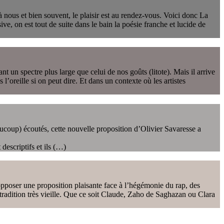
 nous et bien souvent, le plaisir est au rendez-vous. Voici donc La
ve, on est tout de suite dans le bain la poésie franche et lucide de
un spectre plus large que celui de nos goûts (litote). Mais il arrive
l’oreille si on peut dire. Et dans un contexte où les artistes
ucoup) écoutés, cette nouvelle proposition d’Olivier Savaresse a
descriptifs et ils (…)
opposer une proposition plaisante face à l’hégémonie du rap, des
radition très vieille. Que ce soit Claude, Zaho de Saghazan ou Clara