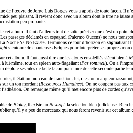
due de l’œuvre de Jorge Luis Borges vous a appris de toute façon. Il n’
gimmick peu plaisant. Il revient donc avec un album dont le titre ne laiss
incrustation peu probante.
e de cet album. Il faut d’ailleurs tout de suite préciser que c’est un poi
re. Les passages déclamés en espagnol (Palermo Queens) ne nous transport
de La Noche Ya No Existe. Terminons ce tour d’horizon en stigmatisant 
ight
s’entoure de chanteuses lyriques pour interpréter ses propres morce
 cet album. Il faut aussi dire que les atours ensoleillés siéent bien à
Mi
eil à lui-même, tout en spleen auto-flagellant (
Pas sommeil
). On a l’impre
i déploie ses ailes de belle façon pour faire de cette seconde partie le
dernier, il était un morceau de transition. Ici, c’est un marqueur rassura
ls sur un ton mordant (
Ressources Humaines
). On ne coupera pas aux 
nt l’adhésion. On remarque même qu’il met encore plus de cordes qu’ava
aphie de
Biolay
, il existe un
Best-of
à la sélection bien judicieuse. Bien 
oublier qu’il y a peu de morceaux qui nous feront revenir sur cet album 