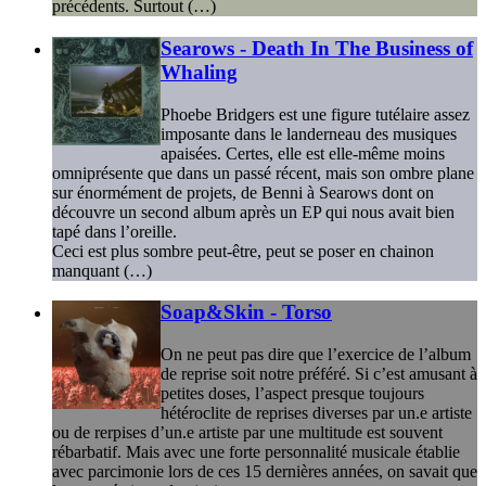
précédents. Surtout (…)
Searows - Death In The Business of
Whaling
Phoebe Bridgers est une figure tutélaire assez
imposante dans le landerneau des musiques
apaisées. Certes, elle est elle-même moins
omniprésente que dans un passé récent, mais son ombre plane
sur énormément de projets, de Benni à Searows dont on
découvre un second album après un EP qui nous avait bien
tapé dans l’oreille.
Ceci est plus sombre peut-être, peut se poser en chainon
manquant (…)
Soap&Skin - Torso
On ne peut pas dire que l’exercice de l’album
de reprise soit notre préféré. Si c’est amusant à
petites doses, l’aspect presque toujours
hétéroclite de reprises diverses par un.e artiste
ou de rerpises d’un.e artiste par une multitude est souvent
rébarbatif. Mais avec une forte personnalité musicale établie
avec parcimonie lors de ces 15 dernières années, on savait que