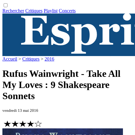
Rechercher
Critiques
Playlist
Concerts
Accueil
>
Critiques
>
2016
Rufus Wainwright - Take All
My Loves : 9 Shakespeare
Sonnets
vendredi 13 mai 2016