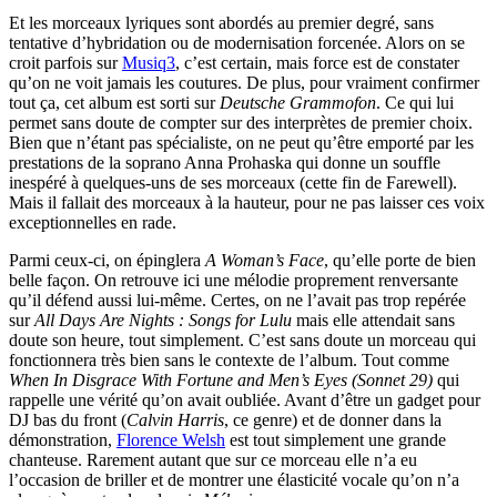
Et les morceaux lyriques sont abordés au premier degré, sans
tentative d’hybridation ou de modernisation forcenée. Alors on se
croit parfois sur
Musiq3
, c’est certain, mais force est de constater
qu’on ne voit jamais les coutures. De plus, pour vraiment confirmer
tout ça, cet album est sorti sur
Deutsche Grammofon
. Ce qui lui
permet sans doute de compter sur des interprètes de premier choix.
Bien que n’étant pas spécialiste, on ne peut qu’être emporté par les
prestations de la soprano Anna Prohaska qui donne un souffle
inespéré à quelques-uns de ses morceaux (cette fin de Farewell).
Mais il fallait des morceaux à la hauteur, pour ne pas laisser ces voix
exceptionnelles en rade.
Parmi ceux-ci, on épinglera
A Woman’s Face
, qu’elle porte de bien
belle façon. On retrouve ici une mélodie proprement renversante
qu’il défend aussi lui-même. Certes, on ne l’avait pas trop repérée
sur
All Days Are Nights : Songs for Lulu
mais elle attendait sans
doute son heure, tout simplement. C’est sans doute un morceau qui
fonctionnera très bien sans le contexte de l’album. Tout comme
When In Disgrace With Fortune and Men’s Eyes (Sonnet 29)
qui
rappelle une vérité qu’on avait oubliée. Avant d’être un gadget pour
DJ bas du front (
Calvin Harris
, ce genre) et de donner dans la
démonstration,
Florence Welsh
est tout simplement une grande
chanteuse. Rarement autant que sur ce morceau elle n’a eu
l’occasion de briller et de montrer une élasticité vocale qu’on n’a