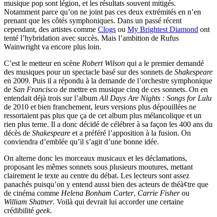
musique pop sont légion, et les résultats souvent mitigés.
Notamment parce qu’on ne joint pas ces deux extrémités en n’en
prenant que les côtés symphoniques. Dans un passé récent
cependant, des artistes comme
Clogs
ou
My Brightest Diamond
ont
tenté l’hybridation avec succès. Mais l’ambition de Rufus
Wainwright va encore plus loin.
C’est le metteur en scène
Robert Wilson
qui a le premier demandé
des musiques pour un spectacle basé sur des sonnets de
Shakespeare
en 2009. Puis il a répondu à la demande de l’orchestre symphonique
de
San Francisco
de mettre en musique cinq de ces sonnets. On en
entendait déjà trois sur l’album
All Days Are Nights : Songs for Lulu
de 2010 et bien franchement, leurs versions plus dépouillées ne
ressortaient pas plus que ça de cet album plus mélancolique et un
rien plus terne. Il a donc décidé de célébrer à sa façon les 400 ans du
décès de
Shakespeare
et a préféré l’apposition à la fusion. On
conviendra d’emblée qu’il s’agit d’une bonne idée.
On alterne donc les morceaux musicaux et les déclamations,
proposant les mêmes sonnets sous plusieurs moutures, mettant
clairement le texte au centre du débat. Les lecteurs sont assez
panachés puisqu’on y entend aussi bien des acteurs de théà¢tre que
de cinéma comme
Helena Bonham Carter
,
Carrie Fisher
ou
William Shatner
. Voilà qui devrait lui accorder une certaine
crédibilité
geek
.