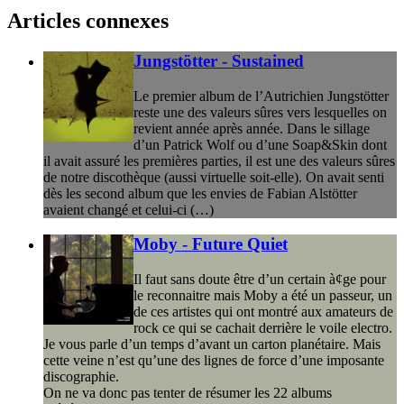
Articles connexes
Jungstötter - Sustained
Le premier album de l’Autrichien Jungstötter
reste une des valeurs sûres vers lesquelles on
revient année après année. Dans le sillage
d’un Patrick Wolf ou d’une Soap&Skin dont
il avait assuré les premières parties, il est une des valeurs sûres
de notre discothèque (aussi virtuelle soit-elle). On avait senti
dès les second album que les envies de Fabian Alstötter
avaient changé et celui-ci (…)
Moby - Future Quiet
Il faut sans doute être d’un certain à¢ge pour
le reconnaitre mais Moby a été un passeur, un
de ces artistes qui ont montré aux amateurs de
rock ce qui se cachait derrière le voile electro.
Je vous parle d’un temps d’avant un carton planétaire. Mais
cette veine n’est qu’une des lignes de force d’une imposante
discographie.
On ne va donc pas tenter de résumer les 22 albums