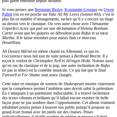
plus guère entendue depuis
Mélanie
.
Si vous pensez que
Benjamin Biolay
,
Konstantin Gropper
ou
Owen
Pallett
(on en est proche sur
Take All My Loves (Sonnet 40)
), c’est le
plus fin en matière d’arrangements, sachez qu’il y a encore un étage
au-dessus vers le classique. Ou vers autre chose avec l’hénaurme
Unperfect Actor
qui part sur une déclamation d’
Helena Bonham
Carter
avant que les guitares ne déboulent pour
Rufus
et sa sœur
Martha
. Il le laisse retomber pour mieux finir ce morceau
ébouriffant.
All Dessen Mà¼d
est même chanté en Allemand, ce qui en
l’occurrence nous fait tout de suite penser à
Berthold Brecht
. Il y
reçoit le renfort de
Christopher Nell
et
Jà¼rgen Holtz
. Notons aussi
qu’en sus du classique et de la pop, une autre inclination de
Rufus
(et pas la nôtre) est la comédie musicale. Ce qui fait que le final
Farewell
et
For Shame
sont assez chargés.
Cette mise en musique de sonnets de
Shakespeare
montre clairement
que la compétence permet l’ambition sans devoir subir la prétention.
En s’attaquant à un patrimoine indiscutable, il a trouvé facilement
des textes vibrants et brillants qu’il fallait encore enrober de belle
façon pour ne pas sombrer dans l’opportunisme. Cet album vraiment
inhabituel pourra peiner à trouver son public puisqu’il propose un
grand écart frontal avec les pieds sur des chaises. Prises
individuellement, il distille nombre de pépites et prouve s’il était