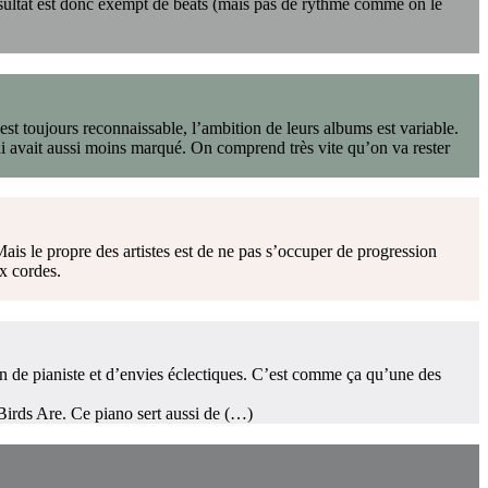
 résultat est donc exempt de beats (mais pas de rythme comme on le
 est toujours reconnaissable, l’ambition de leurs albums est variable.
i avait aussi moins marqué. On comprend très vite qu’on va rester
ais le propre des artistes est de ne pas s’occuper de progression
ix cordes.
on de pianiste et d’envies éclectiques. C’est comme ça qu’une des
Birds Are. Ce piano sert aussi de (…)