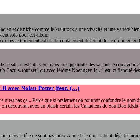
ancien et de niche comme le krautrock a une vivacité et une variété bien a
ient solo pour cet album.
ux mais le traitement est fondamentalement différent de ce qu’on entend
ce site, il est intervenu dans presque toutes les saisons. Si on avoue a
 Cactus, tout seul ou avec Jérôme Noetinger. Ici, il est ici flanqué d
II avec Nolan Potter (feat. (…)
ce n’est pas ça... Parce que si oralement on pourrait confondre le nom du
 an, on découvrait avec un plaisir certain les Canadiens de You Doo Right
s ont dans la tête ne sont pas rares. A une liste qui contient déjà des