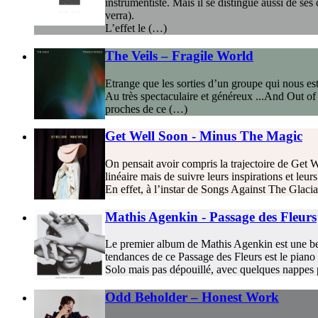
instrumentiste. Mais il se distingue aussi de se
verra).
L’effet le (…)
The Veils – Fragile World
Etrange que les sorties d’un groupe qui nous est 
Au très spectaculaire et généreux ...And Out of
proches de ce (…)
Get Well Soon - Minus The Magic
On pensait avoir compris la trajectoire de Get W
linéaire mais de suivre leurs inspirations et leu
En effet, à l’instar de Songs Against The Glacia
Mathis Agenkin - Passage des Fleurs
Le premier album de Mathis Agenkin est une belle
tendances de ce Passage des Fleurs est le piano 
Solo mais pas dépouillé, avec quelques nappes p
Odd Beholder – Honest Work