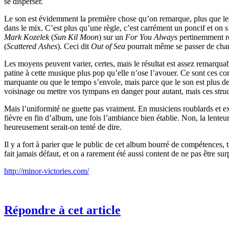
se disperser.
Le son est évidemment la première chose qu’on remarque, plus que le
dans le mix. C’est plus qu’une règle, c’est carrément un poncif et on s
Mark Kozelek
(
Sun Kil Moon
) sur un
For You Always
pertinemment rel
(
Scattered Ashes
). Ceci dit
Out of Sea
pourrait même se passer de chan
Les moyens peuvent varier, certes, mais le résultat est assez remarqua
patine à cette musique plus pop qu’elle n’ose l’avouer. Ce sont ces c
marquante ou que le tempo s’envole, mais parce que le son est plus de
voisinage ou mettre vos tympans en danger pour autant, mais ces stru
Mais l’uniformité ne guette pas vraiment. En musiciens roublards et e
fièvre en fin d’album, une fois l’ambiance bien établie. Non, la lenteu
heureusement serait-on tenté de dire.
Il y a fort à parier que le public de cet album bourré de compétences,
fait jamais défaut, et on a rarement été aussi content de ne pas être surp
http://minor-victories.com/
Répondre à cet article