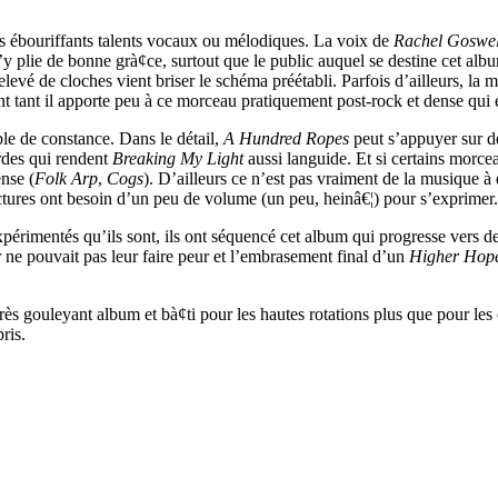
s ébouriffants talents vocaux ou mélodiques. La voix de
Rachel Goswel
’y plie de bonne grà¢ce, surtout que le public auquel se destine cet alb
evé de cloches vient briser le schéma préétabli. Parfois d’ailleurs, la
t tant il apporte peu à ce morceau pratiquement post-rock et dense qu
ble de constance. Dans le détail,
A Hundred Ropes
peut s’appuyer sur de
ordes qui rendent
Breaking My Light
aussi languide. Et si certains morcea
nse (
Folk Arp
,
Cogs
). D’ailleurs ce n’est pas vraiment de la musique à
ctures ont besoin d’un peu de volume (un peu, heinâ€¦) pour s’exprimer.
xpérimentés qu’ils sont, ils ont séquencé cet album qui progresse vers d
r ne pouvait pas leur faire peur et l’embrasement final d’un
Higher Hop
 très gouleyant album et bà¢ti pour les hautes rotations plus que pour l
ris.