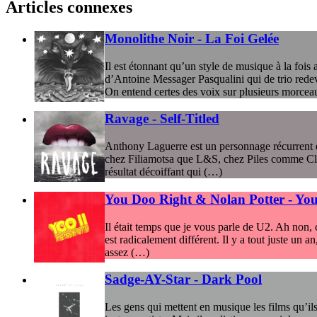
Articles connexes
Monolithe Noir - La Foi Gelée
Il est étonnant qu’un style de musique à la fois 
d’Antoine Messager Pasqualini qui de trio redev
On entend certes des voix sur plusieurs morcea
Ravage - Self-Titled
Anthony Laguerre est un personnage récurrent de 
chez Filiamotsa que L&S, chez Piles comme Club
résultat décoiffant qui (…)
You Doo Right & Nolan Potter - You 
Il était temps que je vous parle de U2. Ah non, 
est radicalement différent. Il y a tout juste un
assez (…)
Sadge-AY-Star - Dark Pool
Les gens qui mettent en musique les films qu’il