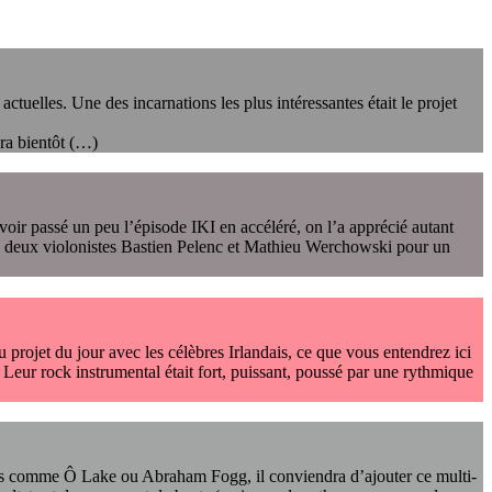
ctuelles. Une des incarnations les plus intéressantes était le projet
ra bientôt (…)
voir passé un peu l’épisode IKI en accéléré, on l’a apprécié autant
es deux violonistes Bastien Pelenc et Mathieu Werchowski pour un
 projet du jour avec les célèbres Irlandais, ce que vous entendrez ici
. Leur rock instrumental était fort, puissant, poussé par une rythmique
 noms comme Ô Lake ou Abraham Fogg, il conviendra d’ajouter ce multi-