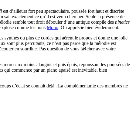
l
est d’ailleurs fort peu spectaculaire, poussée fort haut et discrète
um sait exactement ce qu’il est venu chercher. Seule la présence de
 mélodie semble tout droit débouler d’une antique compile des
nineties
i explose comme les bons
Mono
. On apprécie bien évidemment.
s synthés ou plus de cordes qui aèrent le propos et donne une jolie
ux sont plus percutants, ce n’est pas parce que la mélodie est
 écouter en sourdine. Pas question de vous fà¢cher avec votre
es morceaux moins alanguis et puis épais, repoussant les poussées de
es
qui commence par un piano apaisé est inévitable, bien
es coups d’éclat se connait déjà . La complémentarité des membres ne