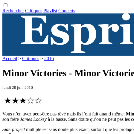
Rechercher
Critiques
Playlist
Concerts
Accueil
>
Critiques
>
2016
Minor Victories - Minor Victori
lundi 20 juin 2016
Vous n’en avez peut-être pas rêvé mais ils l’ont fait quand même.
Min
son frère
James Lockey
à la basse. Sans doute qu’on ne peut pas les co
Side-project
multiple est sans doute plus exact, surtout que les protag