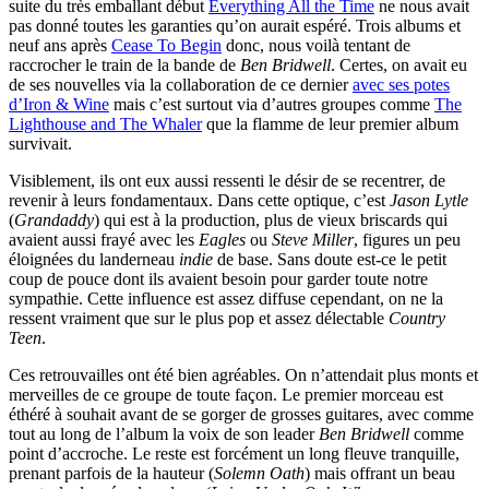
suite du très emballant début
Everything All the Time
ne nous avait
pas donné toutes les garanties qu’on aurait espéré. Trois albums et
neuf ans après
Cease To Begin
donc, nous voilà tentant de
raccrocher le train de la bande de
Ben Bridwell
. Certes, on avait eu
de ses nouvelles via la collaboration de ce dernier
avec ses potes
d’Iron & Wine
mais c’est surtout via d’autres groupes comme
The
Lighthouse and The Whaler
que la flamme de leur premier album
survivait.
Visiblement, ils ont eux aussi ressenti le désir de se recentrer, de
revenir à leurs fondamentaux. Dans cette optique, c’est
Jason Lytle
(
Grandaddy
) qui est à la production, plus de vieux briscards qui
avaient aussi frayé avec les
Eagles
ou
Steve Miller
, figures un peu
éloignées du landerneau
indie
de base. Sans doute est-ce le petit
coup de pouce dont ils avaient besoin pour garder toute notre
sympathie. Cette influence est assez diffuse cependant, on ne la
ressent vraiment que sur le plus pop et assez délectable
Country
Teen
.
Ces retrouvailles ont été bien agréables. On n’attendait plus monts et
merveilles de ce groupe de toute façon. Le premier morceau est
éthéré à souhait avant de se gorger de grosses guitares, avec comme
tout au long de l’album la voix de son leader
Ben Bridwell
comme
point d’accroche. Le reste est forcément un long fleuve tranquille,
prenant parfois de la hauteur (
Solemn Oath
) mais offrant un beau