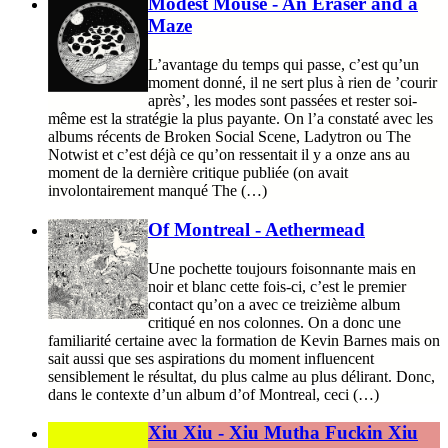
Modest Mouse - An Eraser and a
Maze
L’avantage du temps qui passe, c’est qu’un
moment donné, il ne sert plus à rien de ’courir
après’, les modes sont passées et rester soi-
même est la stratégie la plus payante. On l’a constaté avec les
albums récents de Broken Social Scene, Ladytron ou The
Notwist et c’est déjà ce qu’on ressentait il y a onze ans au
moment de la dernière critique publiée (on avait
involontairement manqué The (…)
Of Montreal - Aethermead
Une pochette toujours foisonnante mais en
noir et blanc cette fois-ci, c’est le premier
contact qu’on a avec ce treizième album
critiqué en nos colonnes. On a donc une
familiarité certaine avec la formation de Kevin Barnes mais on
sait aussi que ses aspirations du moment influencent
sensiblement le résultat, du plus calme au plus délirant. Donc,
dans le contexte d’un album d’of Montreal, ceci (…)
Xiu Xiu - Xiu Mutha Fuckin Xiu