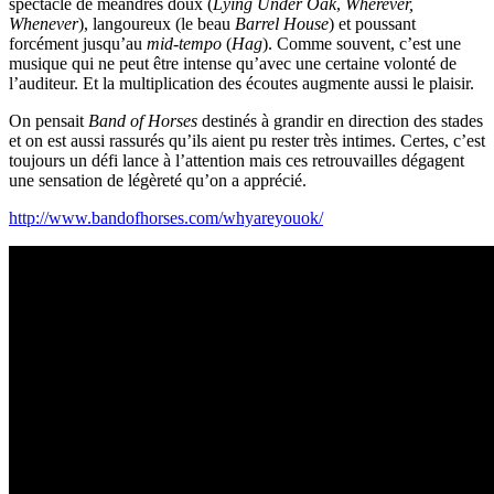
spectacle de méandres doux (
Lying Under Oak
,
Wherever,
Whenever
), langoureux (le beau
Barrel House
) et poussant
forcément jusqu’au
mid-tempo
(
Hag
). Comme souvent, c’est une
musique qui ne peut être intense qu’avec une certaine volonté de
l’auditeur. Et la multiplication des écoutes augmente aussi le plaisir.
On pensait
Band of Horses
destinés à grandir en direction des stades
et on est aussi rassurés qu’ils aient pu rester très intimes. Certes, c’est
toujours un défi lance à l’attention mais ces retrouvailles dégagent
une sensation de légèreté qu’on a apprécié.
http://www.bandofhorses.com/whyareyouok/