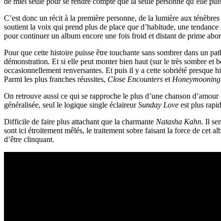
de miel seule pour se rendre compte que la seule personne qu’elle puiss
C’est donc un récit à la première personne, de la lumière aux ténèbres
soutient la voix qui prend plus de place que d’habitude, une tendance 
pour continuer un album encore une fois froid et distant de prime abor
Pour que cette histoire puisse être touchante sans sombrer dans un pathos
démonstration. Et si elle peut monter bien haut (sur le très sombre et 
occasionnellement renversantes. Et puis il y a cette sobriété presque 
Parmi les plus franches réussites,
Close Encounters
et
Honeymooning
On retrouve aussi ce qui se rapproche le plus d’une chanson d’amour 
généralisée, seul le logique single éclaireur
Sunday Love
est plus rapid
Difficile de faire plus attachant que la charmante
Natasha Kahn
. Il s
sont ici étroitement mêlés, le traitement sobre faisant la force de cet a
d’être clinquant.