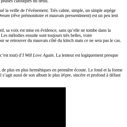
 phases classiques du deuil.
itué la veille de l’événement. Très calme, simple, un simple arpège
Dream
(rêve prémonitoire et mauvais pressentiment) est un peu lent
rd, sa voix est mise en évidence, sans qu’elle ne tombe dans la
. Les mélodies ensuite sont toujours très belles, voire
our se retrouver du mauvais côté du kitsch mais ce ne sera pas le cas.
c’est tout) d’
I Will Love Again
. La lenteur est logiquement presque
, de plus en plus hermétiques en première écoute. Le fond et la forme
il s’agit aussi de son album le plus à¢pre, sincère et profond à défaut