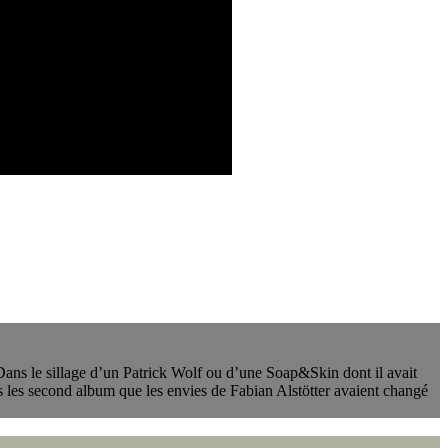
 Dans le sillage d’un Patrick Wolf ou d’une Soap&Skin dont il avait
 dès les second album que les envies de Fabian Alstötter avaient changé