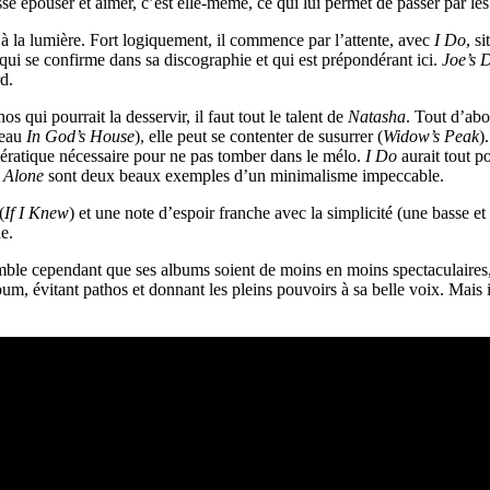
e épouser et aimer, c’est elle-même, ce qui lui permet de passer par les
 à la lumière. Fort logiquement, il commence par l’attente, avec
I Do
, s
qui se confirme dans sa discographie et qui est prépondérant ici.
Joe’s 
d.
 qui pourrait la desservir, il faut tout le talent de
Natasha
. Tout d’abo
beau
In God’s House
), elle peut se contenter de susurrer (
Widow’s Peak
)
hiératique nécessaire pour ne pas tomber dans le mélo.
I Do
aurait tout p
 Alone
sont deux beaux exemples d’un minimalisme impeccable.
(
If I Knew
) et une note d’espoir franche avec la simplicité (une basse et 
e.
emble cependant que ses albums soient de moins en moins spectaculaires
lbum, évitant pathos et donnant les pleins pouvoirs à sa belle voix. Mais 