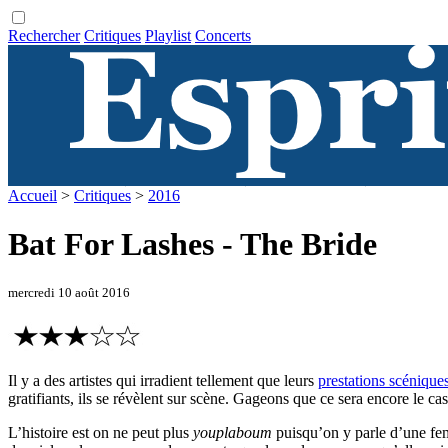
Rechercher
Critiques
Playlist
Concerts
Accueil
>
Critiques
>
2016
Bat For Lashes - The Bride
mercredi 10 août 2016
Il y a des artistes qui irradient tellement que leurs
prestations scénique
gratifiants, ils se révèlent sur scène. Gageons que ce sera encore le c
L’histoire est on ne peut plus
youplaboum
puisqu’on y parle d’une fe