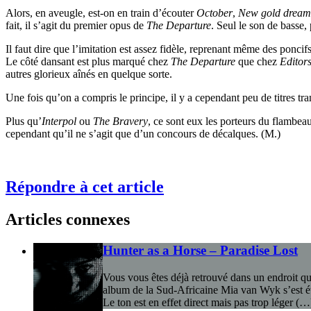
Alors, en aveugle, est-on en train d’écouter
October
,
New gold dream
fait, il s’agit du premier opus de
The Departure
. Seul le son de basse,
Il faut dire que l’imitation est assez fidèle, reprenant même des ponc
Le côté dansant est plus marqué chez
The Departure
que chez
Editor
autres glorieux aînés en quelque sorte.
Une fois qu’on a compris le principe, il y a cependant peu de titres t
Plus qu’
Interpol
ou
The Bravery
, ce sont eux les porteurs du flambeau
cependant qu’il ne s’agit que d’un concours de décalques. (M.)
Répondre à cet article
Articles connexes
Hunter as a Horse – Paradise Lost
Vous vous êtes déjà retrouvé dans un endroit que
album de la Sud-Africaine Mia van Wyk s’est étab
Le ton est en effet direct mais pas trop léger (…