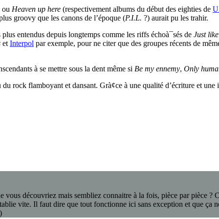
ou
Heaven up here
(respectivement albums du début des eighties de
U
 plus groovy que les canons de l’époque (
P.I.L.
?) aurait pu les trahir.
ifs plus entendus depuis longtemps comme les riffs échoà¯sés de
Just lik
s
et
Interpol
par exemple, pour ne citer que des groupes récents de mêmes
ranscendants à se mettre sous la dent même si
Be my ennemy
,
Only huma
 du rock flamboyant et dansant. Grà¢ce à une qualité d’écriture et une in
 vous découvriez mais sembliez connaitre à la fois, pièce par pièce ? C’
lie vite. Il faut dire que tout fonctionne ici sans exception et que ça 
)