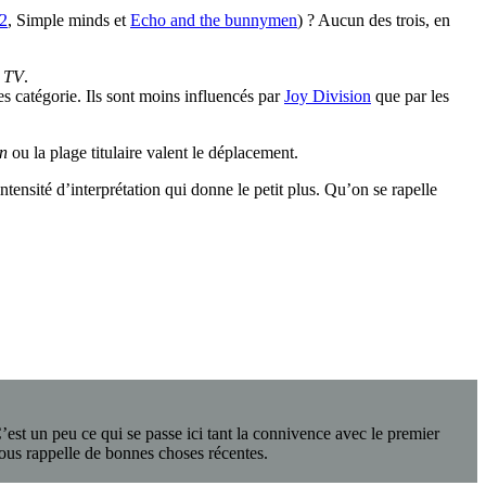
2
, Simple minds et
Echo and the bunnymen
) ? Aucun des trois, en
e TV
.
 catégorie. Ils sont moins influencés par
Joy Division
que par les
n
ou la plage titulaire valent le déplacement.
tensité d’interprétation qui donne le petit plus. Qu’on se rapelle
est un peu ce qui se passe ici tant la connivence avec le premier
nous rappelle de bonnes choses récentes.