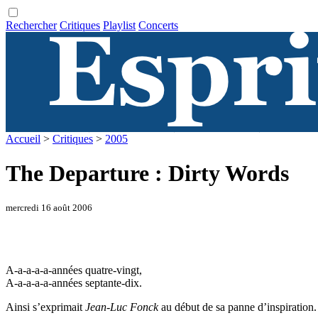
Rechercher
Critiques
Playlist
Concerts
Accueil
>
Critiques
>
2005
The Departure : Dirty Words
mercredi 16 août 2006
A-a-a-a-a-années quatre-vingt,
A-a-a-a-a-années septante-dix.
Ainsi s’exprimait
Jean-Luc Fonck
au début de sa panne d’inspiration.