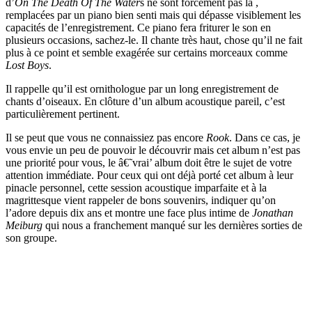
d’
On The Death Of The Water
s ne sont forcément pas là ,
remplacées par un piano bien senti mais qui dépasse visiblement les
capacités de l’enregistrement. Ce piano fera friturer le son en
plusieurs occasions, sachez-le. Il chante très haut, chose qu’il ne fait
plus à ce point et semble exagérée sur certains morceaux comme
Lost Boys
.
Il rappelle qu’il est ornithologue par un long enregistrement de
chants d’oiseaux. En clôture d’un album acoustique pareil, c’est
particulièrement pertinent.
Il se peut que vous ne connaissiez pas encore
Rook
. Dans ce cas, je
vous envie un peu de pouvoir le découvrir mais cet album n’est pas
une priorité pour vous, le â€˜vrai’ album doit être le sujet de votre
attention immédiate. Pour ceux qui ont déjà porté cet album à leur
pinacle personnel, cette session acoustique imparfaite et à la
magrittesque vient rappeler de bons souvenirs, indiquer qu’on
l’adore depuis dix ans et montre une face plus intime de
Jonathan
Meiburg
qui nous a franchement manqué sur les dernières sorties de
son groupe.