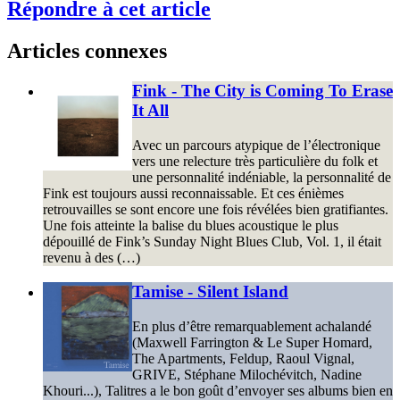
Répondre à cet article
Articles connexes
Fink - The City is Coming To Erase
It All
Avec un parcours atypique de l’électronique
vers une relecture très particulière du folk et
une personnalité indéniable, la personnalité de
Fink est toujours aussi reconnaissable. Et ces énièmes
retrouvailles se sont encore une fois révélées bien gratifiantes.
Une fois atteinte la balise du blues acoustique le plus
dépouillé de Fink’s Sunday Night Blues Club, Vol. 1, il était
revenu à des (…)
Tamise - Silent Island
En plus d’être remarquablement achalandé
(Maxwell Farrington & Le Super Homard,
The Apartments, Feldup, Raoul Vignal,
GRIVE, Stéphane Milochévitch, Nadine
Khouri...), Talitres a le bon goût d’envoyer ses albums bien en