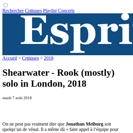
Rechercher
Critiques
Playlist
Concerts
Accueil
>
Critiques
>
2018
Shearwater - Rook (mostly)
solo in London, 2018
mardi 7 août 2018
On ne peut pas vraiment dire que
Jonathan Meiburg
soit
quelqu’un de vénal. Il a même dà » faire appel à l’équipe pour