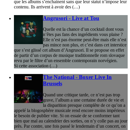
que les albums s’enchainent sans que leur statut n’impose leur
contenu. Ils arrivent à avoir des (…)
Angrusori - Live at Tou
Quelle est la chance d’un cocktail dont vous
n’êtes pas fans des ingrédients vous plaise ?
Elle n’est pas énorme peut-être mais elle n’est
pas mince non plus, et c’est dans cet interstice
que s’est glissé cet album d’Angrusori. Il se propose en effet
de partir d’un corpus de musique traditionnelle rom slovaque
revu par le filtre d’un ensemble contemporain norvégien.
Si cette association (…)
The National - Boxer Live In
Brussels
Quand une critique tarde, ce n’est pas trop
grave, l’album a une certaine durée de vie et
la disparition presque complète de ce qu’on a
appelé la blogosphère musicale rend encore moins impérieux
le besoin de publier vite. Si on essaie de se conformer tant
bien que mal au calendrier des sorties, on n’y colle pas au jour
près. Par contre, une fois passé le lendemain d’un concert, on