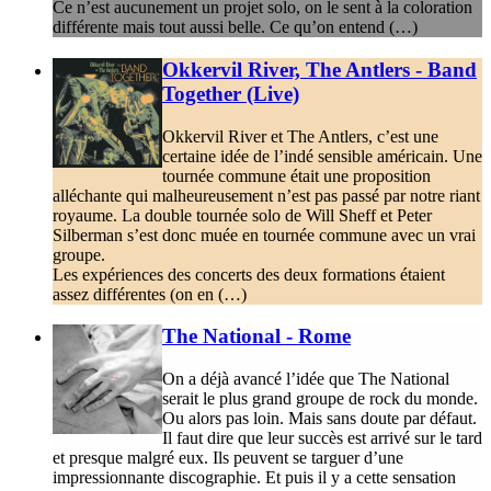
Ce n’est aucunement un projet solo, on le sent à la coloration
différente mais tout aussi belle. Ce qu’on entend (…)
Okkervil River, The Antlers - Band
Together (Live)
Okkervil River et The Antlers, c’est une
certaine idée de l’indé sensible américain. Une
tournée commune était une proposition
alléchante qui malheureusement n’est pas passé par notre riant
royaume. La double tournée solo de Will Sheff et Peter
Silberman s’est donc muée en tournée commune avec un vrai
groupe.
Les expériences des concerts des deux formations étaient
assez différentes (on en (…)
The National - Rome
On a déjà avancé l’idée que The National
serait le plus grand groupe de rock du monde.
Ou alors pas loin. Mais sans doute par défaut.
Il faut dire que leur succès est arrivé sur le tard
et presque malgré eux. Ils peuvent se targuer d’une
impressionnante discographie. Et puis il y a cette sensation