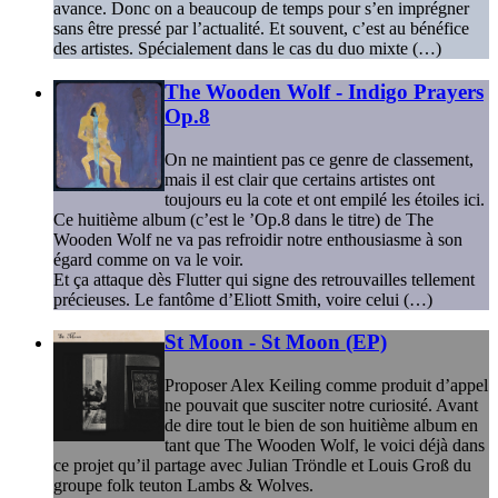
avance. Donc on a beaucoup de temps pour s’en imprégner
sans être pressé par l’actualité. Et souvent, c’est au bénéfice
des artistes. Spécialement dans le cas du duo mixte (…)
The Wooden Wolf - Indigo Prayers
Op.8
On ne maintient pas ce genre de classement,
mais il est clair que certains artistes ont
toujours eu la cote et ont empilé les étoiles ici.
Ce huitième album (c’est le ’Op.8 dans le titre) de The
Wooden Wolf ne va pas refroidir notre enthousiasme à son
égard comme on va le voir.
Et ça attaque dès Flutter qui signe des retrouvailles tellement
précieuses. Le fantôme d’Eliott Smith, voire celui (…)
St Moon - St Moon (EP)
Proposer Alex Keiling comme produit d’appel
ne pouvait que susciter notre curiosité. Avant
de dire tout le bien de son huitième album en
tant que The Wooden Wolf, le voici déjà dans
ce projet qu’il partage avec Julian Tröndle et Louis Groß du
groupe folk teuton Lambs & Wolves.