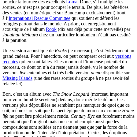
boucler la tournée des excellents
Loma
. Donc, s’il multiplie les
sorties, ce n’est pas pour occuper le terrain. De plus, les bénéfices
des ventes (en numérique et sur Bandcamp exclusivement) iront
à l’
International Rescue Committee
qui soutient et défend les
réfugiés partout dans le monde. A priori, cet enregistrement
acoustique de l’album
Rook
(dix ans déjà pour cette merveille) par
Jonathan Meiburg
chez un particulier londonien n’était pas destiné
à la parution.
Une version acoustique de
Rooks
(le morceau), c’est évidemment un
grand cadeau. Pour l’anecdote, on peut comparer ceci aux
versions
récentes
qui en sont faites. Elles montrent l’immense potentiel du
morceau, ce dont on n’a du reste jamais douté, vu le nombre de
versions
live
entendues et la très belle version
demo
disponible sur
Missing Islands
(une des rares sorties du groupe à ne pas avoir été
relatée ici).
Bon, c’est un album avec
The Snow Leopard
(morceau important
pour votre humble serviteur) dedans, donc mérite le détour. Ces
versions plus dépouillées ne semblent pas manquer de quoi que ce
soit, même si on sait que l’aspect épique de morceaux comme
Home
life
ne peut être précisément rendu.
Century Eye
est forcément moins
percutant que l’original mais on se rend compte aussi que les
compositions sont solides et ne tiennent pas que par la force de la
production ou de l’intensité d’interprétation. Certes, les éruptions