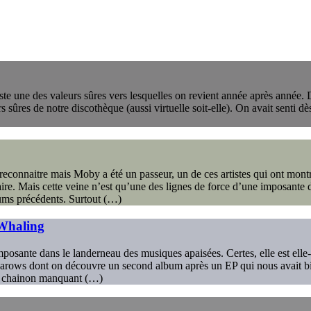
ste une des valeurs sûres vers lesquelles on revient année après année.
urs sûres de notre discothèque (aussi virtuelle soit-elle). On avait senti
 reconnaitre mais Moby a été un passeur, un de ces artistes qui ont montr
ire. Mais cette veine n’est qu’une des lignes de force d’une imposante 
ums précédents. Surtout (…)
 Whaling
 imposante dans le landerneau des musiques apaisées. Certes, elle est 
arows dont on découvre un second album après un EP qui nous avait bie
en chainon manquant (…)