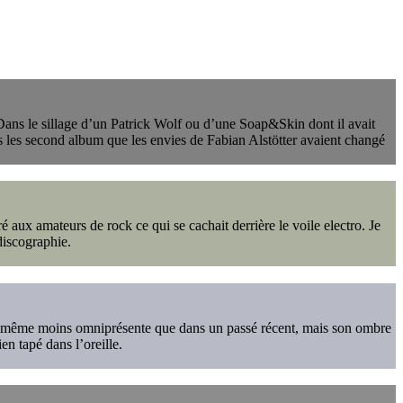
 Dans le sillage d’un Patrick Wolf ou d’une Soap&Skin dont il avait
 dès les second album que les envies de Fabian Alstötter avaient changé
é aux amateurs de rock ce qui se cachait derrière le voile electro. Je
discographie.
elle-même moins omniprésente que dans un passé récent, mais son ombre
n tapé dans l’oreille.