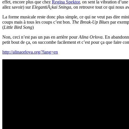
effet, encore plus que chez
Regina Spektor
, on sent la vibration d’un
allez savoir) sur
ElegantiÅ¡kai Sninga
, on retrouve tout ce qui nous a
La forme musicale reste donc plus simple, ce qui ne veut pas dire mini
coups mais à tous les coups c’est bon.
The Break-Up Blues
par exempl
(
Little Bird Song
)
Non, ceci n’est pas un pas en arrière pour
Alina Orlova
. En abandonn
petit bout de ça, on succombe facilement et c’est pour ça que faire con
http://alinaorlova.org/?lang=en