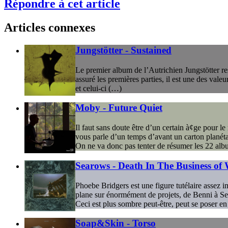
Répondre à cet article
Articles connexes
Jungstötter - Sustained
Le premier album de l’Autrichien Jungstötter re
assuré les premières parties, il est une des vale
et celui-ci (…)
Moby - Future Quiet
Il faut sans doute être d’un certain à¢ge pour le
vous parle d’un temps d’avant un carton planéta
On ne va donc pas tenter de résumer les 22 alb
Searows - Death In The Business of
Phoebe Bridgers est une figure tutélaire assez
plane sur énormément de projets, de Benni à Se
Ceci est plus sombre peut-être, peut se poser 
Soap&Skin - Torso