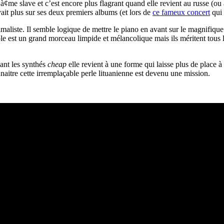
e à¢me slave et c’est encore plus flagrant quand elle revient au russe (o
vait plus sur ses deux premiers albums (et lors de
ce fameux concert
qui 
maliste. Il semble logique de mettre le piano en avant sur le magnifiqu
e est un grand morceau limpide et mélancolique mais ils méritent tous 
ant les synthés
cheap
elle revient à une forme qui laisse plus de place
naitre cette irremplaçable perle lituanienne est devenu une mission.