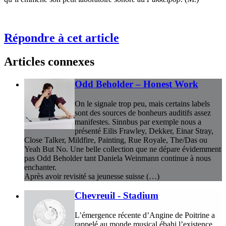
Répondre à cet article
Articles connexes
Odd Beholder – Honest Work
On le signale trop peu, mais certains labels
sont des sources de bonheurs auditifs assez
manifestes. Sinnbus par exemple nous a
présenté Eilis Frawley, Dekker, Einar Stray,
Close Talker, Mildfire, Painting, Rue Royale, The/Das ou
Yeah But No. Une belle collection que ne dépare évidemment
pas Odd Beholder tant Daniela Weinmann continue à nous
enchanter.
Après avoir revisité sa jeunesse suisse (…)
Chevreuil - Stadium
L’émergence récente d’Angine de Poitrine a
rappelé au monde musical ébahi l’existence