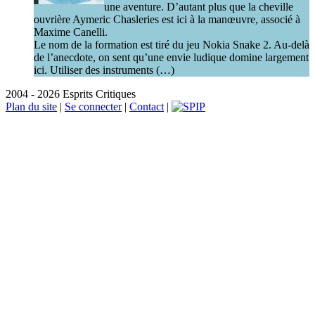
une aventure. D’autant plus que la cheville
ouvrière Aymeric Chasleries est ici à la manœuvre, associé à
Maxime Canelli.
Le nom de la formation est tiré du jeu Nokia Snake 2. Au-delà
de l’anecdote, on sent qu’une envie ludique domine largement
ici. Utiliser des instruments (…)
2004 - 2026 Esprits Critiques
Plan du site
|
Se connecter
|
Contact
|