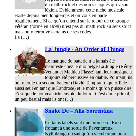
du math-rock et des noms claqués qui y sont
légion. Evidemment, cette niche musicale
existe depuis bien longtemps et on vous en parle
régulièrement. Si ce qu’on entend sur le retour de ce groupe
vétéran (formé en 1998) n’est pas du math-rock au sens strict
mais on y retrouve certains de ses codes.
La (…)
La Jungle - An Order of Things
Le manque de batterie n’a jamais été
manifeste chez le duo belge La Jungle (Rémy
Venant et Mathieu Flasse) tant leur musique a
toujours été percussive en diable. Pourtant, ils
ont recruté un second batteur (David Temprano, qui officie
aussi seul en tant que Landrose) et le moins qu’on puisse dire,
c’est que le nouveau trio envoie du lourd. C’est donc primal,
un peu bestial mais ils ont (…)
Snake De – Alla Sorrentina
Certains labels sont une promesse. En se
frottant à une sortie de l’aventureux
Kythibong, on sait qu’on s’embarque pour