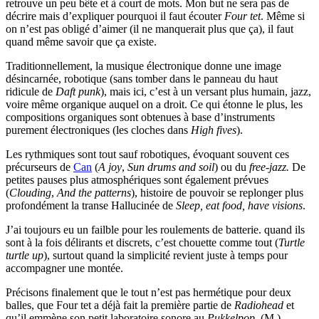
retrouve un peu bête et à court de mots. Mon but ne sera pas de
décrire mais d’expliquer pourquoi il faut écouter
Four tet
. Même si
on n’est pas obligé d’aimer (il ne manquerait plus que ça), il faut
quand même savoir que ça existe.
Traditionnellement, la musique électronique donne une image
désincarnée, robotique (sans tomber dans le panneau du haut
ridicule de
Daft punk
), mais ici, c’est à un versant plus humain, jazz,
voire même organique auquel on a droit. Ce qui étonne le plus, les
compositions organiques sont obtenues à base d’instruments
purement électroniques (les cloches dans
High fives
).
Les rythmiques sont tout sauf robotiques, évoquant souvent ces
précurseurs de
Can
(
A joy
,
Sun drums and soil
) ou du
free-jazz.
De
petites pauses plus atmosphériques sont également prévues
(
Clouding
,
And the patterns
), histoire de pouvoir se replonger plus
profondément la transe Hallucinée de
Sleep, eat food, have visions
.
J’ai toujours eu un failble pour les roulements de batterie. quand ils
sont à la fois délirants et discrets, c’est chouette comme tout (
Turtle
turtle up
), surtout quand la simplicité revient juste à temps pour
accompagner une montée.
Précisons finalement que le tout n’est pas hermétique pour deux
balles, que Four tet a déjà fait la première partie de
Radiohead
et
qu’il emmène son petit laboratoire sonore au
Pukkelpop
. (M.)