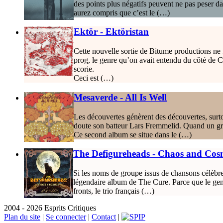
des points plus négatifs peuvent ne pas peser d
aurez compris que c’est le (…)
Ektör - Ektöristan
Cette nouvelle sortie de Bitume productions ne 
prog, le genre qu’on avait entendu du côté de Ch
scorie.
Ceci est (…)
Mesaverde - All Is Well
Les découvertes génèrent des découvertes, surtout 
doute son batteur Lars Fremmelid. Quand un gro
Ce second album se situe dans le (…)
The Defigureheads - Chaos and Cos
Si les noms de groupe issus de chansons célèbre
légendaire album de The Cure. Parce que le genre
fronts, le trio français (…)
2004 - 2026 Esprits Critiques
Plan du site
|
Se connecter
|
Contact
|