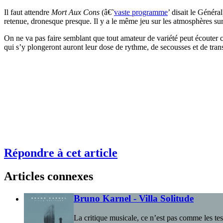
Il faut attendre
Mort Aux Cons
(â€˜
vaste programme
’ disait le Génér
retenue, dronesque presque. Il y a le même jeu sur les atmosphères su
On ne va pas faire semblant que tout amateur de variété peut écouter ce
qui s’y plongeront auront leur dose de rythme, de secousses et de trans
Répondre à cet article
Articles connexes
Bruno Karnel - Villa Solitude
La critique musicale, ce n’est pas comme les te