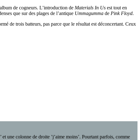
un album de cogneurs. L’introduction de
Materials In Us
est tout en
denses que sur des plages de l’antique
Ummagumma
de
Pink Floyd
.
rmé de trois batteurs, pas parce que le résultat est déconcertant. Ceux
e’ et une colonne de droite ’j’aime moins’. Pourtant parfois, comme