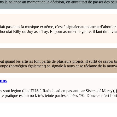
ans la balance au moment de la décision, on aurait tort de passer des o
fait pas dans la musique extrême, c’est à signaler au moment d’aborder c
ocolat Billy ou Joy as a Toy. Et pour assumer le genre, il faut du nivea
quand les artistes font partie de plusieurs projets. Il suffit de savoir ti
upe (norvégien également) se signale à nous et se réclame de la mouvan
mos
s sont légion (de dEUS à Radiohead en passant par Sisters of Mercy), j
 pratiqué est un rock très teinté par les années ’70. Donc ce n’est l’or