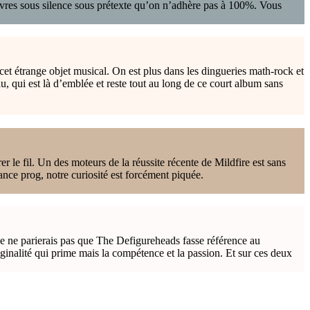
euvres sous silence sous prétexte qu’on n’adhère pas à 100%. Vous
et étrange objet musical. On est plus dans les dingueries math-rock et
u, qui est là d’emblée et reste tout au long de ce court album sans
rer le fil. Un des moteurs de la réussite récente de Mildfire est sans
ce prog, notre curiosité est forcément piquée.
e ne parierais pas que The Defigureheads fasse référence au
iginalité qui prime mais la compétence et la passion. Et sur ces deux