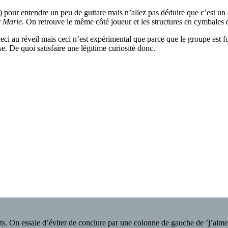
al) pour entendre un peu de guitare mais n’allez pas déduire que c’est 
r
Marie
. On retrouve le même côté joueur et les structures en cymbales 
ci au réveil mais ceci n’est expérimental que parce que le groupe est fo
e. De quoi satisfaire une légitime curiosité donc.
sts. On essaie d’éviter de conclure par une colonne de gauche de ’j’aim