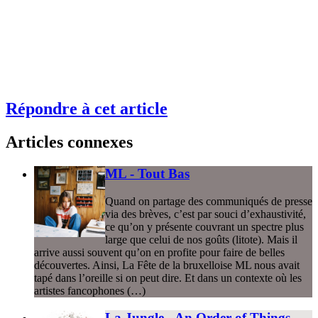
Répondre à cet article
Articles connexes
ML - Tout Bas
Quand on partage des communiqués de presse
via des brèves, c’est par souci d’exhaustivité,
ce qu’on y présente couvrant un spectre plus
large que celui de nos goûts (litote). Mais il
arrive aussi souvent qu’on en profite pour faire de belles
découvertes. Ainsi, La Fête de la bruxelloise ML nous avait
tapé dans l’oreille si on peut dire. Et dans un contexte où les
artistes fancophones (…)
La Jungle - An Order of Things