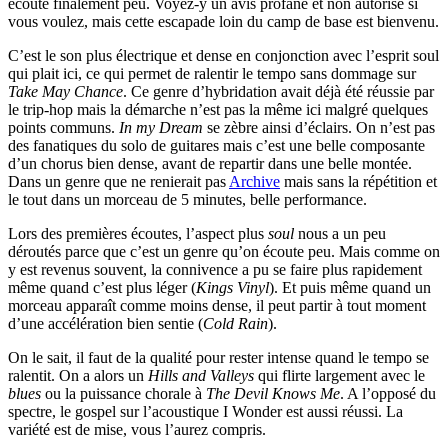
écoute finalement peu. Voyez-y un avis profane et non autorisé si
vous voulez, mais cette escapade loin du camp de base est bienvenu.
C’est le son plus électrique et dense en conjonction avec l’esprit soul
qui plait ici, ce qui permet de ralentir le tempo sans dommage sur
Take May Chance
. Ce genre d’hybridation avait déjà été réussie par
le trip-hop mais la démarche n’est pas la même ici malgré quelques
points communs.
In my Dream
se zèbre ainsi d’éclairs. On n’est pas
des fanatiques du solo de guitares mais c’est une belle composante
d’un chorus bien dense, avant de repartir dans une belle montée.
Dans un genre que ne renierait pas
Archive
mais sans la répétition et
le tout dans un morceau de 5 minutes, belle performance.
Lors des premières écoutes, l’aspect plus
soul
nous a un peu
déroutés parce que c’est un genre qu’on écoute peu. Mais comme on
y est revenus souvent, la connivence a pu se faire plus rapidement
même quand c’est plus léger (
Kings Vinyl
). Et puis même quand un
morceau apparaît comme moins dense, il peut partir à tout moment
d’une accélération bien sentie (
Cold Rain
).
On le sait, il faut de la qualité pour rester intense quand le tempo se
ralentit. On a alors un
Hills and Valleys
qui flirte largement avec le
blues
ou la puissance chorale à
The Devil Knows Me
. A l’opposé du
spectre, le gospel sur l’acoustique I Wonder est aussi réussi. La
variété est de mise, vous l’aurez compris.