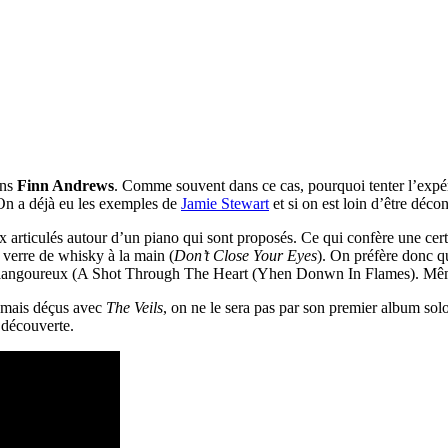
ons
Finn Andrews
. Comme souvent dans ce cas, pourquoi tenter l’exp
. On a déjà eu les exemples de
Jamie Stewart
et si on est loin d’être décon
 articulés autour d’un piano qui sont proposés. Ce qui confère une certa
n verre de whisky à la main (
Don’t Close Your Eyes
). On préfère donc q
aux langoureux (A Shot Through The Heart (Yhen Donwn In Flames). Mêm
jamais déçus avec
The Veils
, on ne le sera pas par son premier album sol
 découverte.