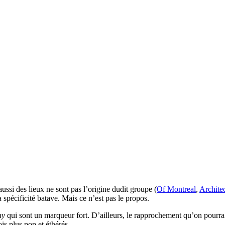
ussi des lieux ne sont pas l’origine dudit groupe (
Of Montreal
,
Architec
 spécificité batave. Mais ce n’est pas le propos.
ay
qui sont un marqueur fort. D’ailleurs, le rapprochement qu’on pourrai
is plus pop et éthérés.