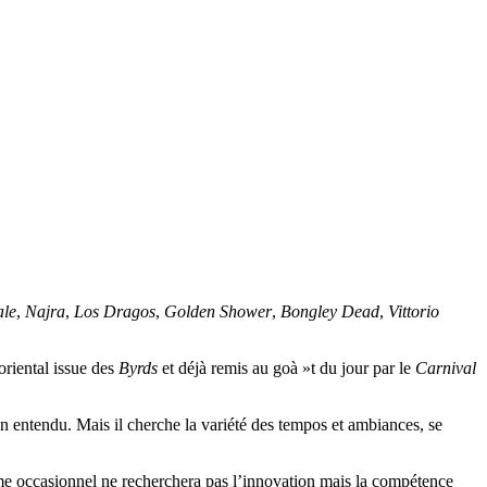
ale
,
Najra
,
Los Dragos
,
Golden Shower
,
Bongley Dead
,
Vittorio
 oriental issue des
Byrds
et déjà remis au goà »t du jour par le
Carnival
ien entendu. Mais il cherche la variété des tempos et ambiances, se
même occasionnel ne recherchera pas l’innovation mais la compétence