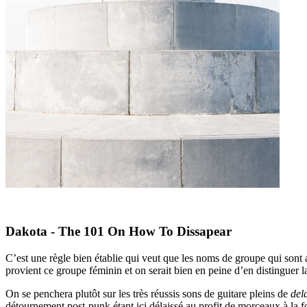
Dakota - The 101 On How To Dissapear
C’est une règle bien établie qui veut que les noms de groupe qui sont a
provient ce groupe féminin et on serait bien en peine d’en distinguer la
On se penchera plutôt sur les très réussis sons de guitare pleins de
del
détournement post-punk étant ici délaissé au profit de morceaux à la fo