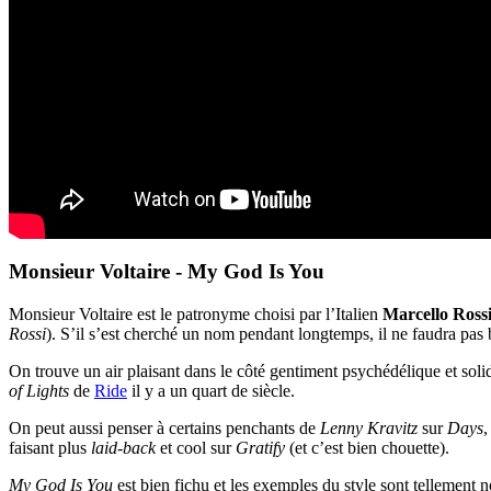
Monsieur Voltaire - My God Is You
Monsieur Voltaire est le patronyme choisi par l’Italien
Marcello Ross
Rossi
). S’il s’est cherché un nom pendant longtemps, il ne faudra pas b
On trouve un air plaisant dans le côté gentiment psychédélique et soli
of Lights
de
Ride
il y a un quart de siècle.
On peut aussi penser à certains penchants de
Lenny Kravitz
sur
Days
,
faisant plus
laid-back
et cool sur
Gratify
(et c’est bien chouette).
My God Is You
est bien fichu et les exemples du style sont tellement