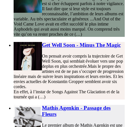
est si cher échappent parfois à notre vigilance.
Il faut dire que si leur style est toujours
reconnaissable, l’ambition de leurs albums est
variable. Au très spectaculaire et généreux ...And Out of the
Void Came Love avait en effet succédé le plus intime
Asphodels qui avait aussi moins marqué. On comprend très
vite qu’on va rester proches de ce (…)
Get Well Soon - Minus The Magic
On pensait avoir compris la trajectoire de Get
Well Soon, qui semblait évoluer vers une pop
deplus en plus orchestrée.Mais le propre des
artistes est de ne pas s’occuper de progression
linéaire mais de suivre leurs inspirations et leurs envies. Et les
envies actuelles de Konstantin Gropper semblent avoir six
cordes.
En effet, à l’instar de Songs Against The Glaciation et de la
tournée qui a (…)
Mathis Agenkin - Passage des
Fleurs
Le premier album de Mathis Agenkin est une