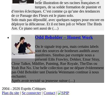
belle illustration de ses racines françaises et
turques, de sa solide formation de pianiste et
d’envies éclectiques. C’est comme ça qu’une des tendances
de ce Passage des Fleurs est le piano solo.
Solo mais pas dépouillé, avec quelques nappes pour encore en
déployer la délicatesse. Et il est bien joli ce Where The Birds
Are. Ce piano sert aussi de (…)
Odd Beholder – Honest Work
On le signale trop peu, mais certains labels
sont des sources de bonheurs auditifs assez
manifestes. Sinnbus par exemple nous a
présenté Eilis Frawley, Dekker, Einar Stray,
Close Talker, Mildfire, Painting, Rue Royale, The/Das ou
Yeah But No. Une belle collection que ne dépare évidemment
pas Odd Beholder tant Daniela Weinmann continue à nous
enchanter.
Après avoir revisité sa jeunesse suisse (…)
2004 - 2026 Esprits Critiques
Plan du site
|
Se connecter
|
Contact
|