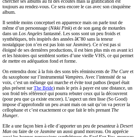
chercher ses albums au fil des écoutes mais la gratification est
toujours au rendez-vous. Ce sera encore le cas avec son cinquième
album.
Il semble moins conceptuel en apparence mais on parle tout de
même d’un personnage (
Nikki Pink
) et de son gang de motardes
dans un
Los Angeles
fantasmé. Les sons sont un peu froids et
synthétiques, très inspirés des années â€˜80 sans la teneur
nostalgique (on n’en est pas loin sur
Jasmine
). Ce n’est pas si
éloigné de ses dernières productions, il est bien plus mis en avant ici
et les histoires qui semblent sorties d’une vieille VHS, ce qui permet
de mettre en adéquation fond et forme.
On entendra donc à la fois des sons très réminiscents de
The Cure
et
du saxophone sur l’instrumental
Vampires
. Avec l’intensité de sa
voix, c’est un mélange qui marche et évite tout pathos (lequel était
plus présent sur
The Bride
) mais le prix à payer est une distance, un
son froid très référencé qui pourra rebuter ceux qui la découvrent
(pour peu que ça existe encore). L’aspect un rien lisse (So Good)
impose d’approfondir un peu avant mais on sait qu’on va percer la
cellophane et c’est exactement ce que fait le très prenant
The
Hunger
.
Elle a une façon bien à elle d’apporter un peu de pesanteur à
Desert
Man
ou faire de ce
Jasmine
un aussi grand morceau. On apprécie
aussi les bonnes percussions synthétiques de
Feel For You
, morceau