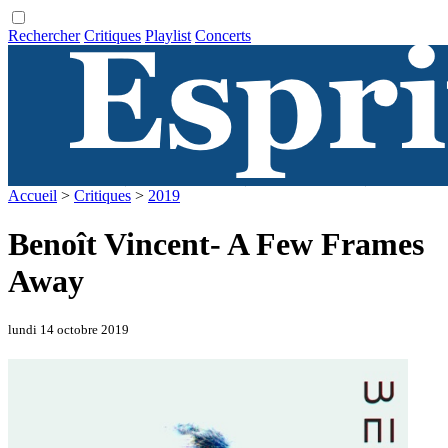
Rechercher
Critiques
Playlist
Concerts
Accueil
>
Critiques
>
2019
Benoît Vincent- A Few Frames
Away
lundi 14 octobre 2019