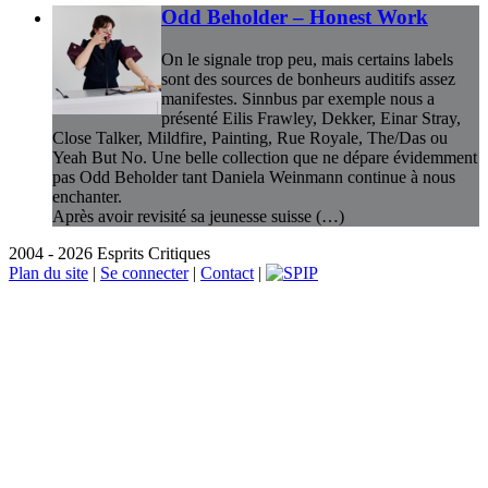
Odd Beholder – Honest Work
On le signale trop peu, mais certains labels
sont des sources de bonheurs auditifs assez
manifestes. Sinnbus par exemple nous a
présenté Eilis Frawley, Dekker, Einar Stray,
Close Talker, Mildfire, Painting, Rue Royale, The/Das ou
Yeah But No. Une belle collection que ne dépare évidemment
pas Odd Beholder tant Daniela Weinmann continue à nous
enchanter.
Après avoir revisité sa jeunesse suisse (…)
2004 - 2026 Esprits Critiques
Plan du site
|
Se connecter
|
Contact
|