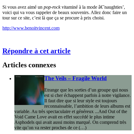
Si vous avez aimé un
pop-rock
vitaminé à la mode â€˜naughties’,
voici qui va vous rappeler de beaux souvenirs. Allez donc faire un
tour sur ce site, c’est là que ça se procure à prix choisi.
http://www.benoitvincent.com
Répondre à cet article
Articles connexes
The Veils – Fragile World
Etrange que les sorties d’un groupe qui nous
est si cher échappent parfois à notre vigilance.
Il faut dire que si leur style est toujours
reconnaissable, l’ambition de leurs albums est
variable. Au très spectaculaire et généreux ...And Out of the
Void Came Love avait en effet succédé le plus intime
Asphodels qui avait aussi moins marqué. On comprend très
vite qu’on va rester proches de ce (…)