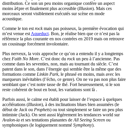
distribution. Ce son un peu moins organique confère un aspect
moins à¢pre et finalement plus accessible (
Illusion
). Mais ces
morceaux seront visiblement exécutés sur scène en mode
acoustique.
Comme le ton est
rock
mais pas poisseux, la première évocation qui
m’est venue est
Aqueduct
. Bon, je réalise bien que ce n’est pas la
référence la plus courante en nos contrées en 2019 mais on retrouve
un cousinage forcément involontaire.
Plus nerveux, la voix approche ce qu’on a entendu il y a longtemps
chez
Faith No More
. C’est donc du
rock
un peu à l’ancienne. Pas
comme dans les seventies, non, mais au tournant du siècle. C’est
patent dans le son, dans l’énergie qui semble être la même que des
formations comme
Linkin Park
, le phrasé en moins, mais avec les
marqueurs inévitables (l’écho, ce genre). On ne va pas non plus faire
semblant que c’est notre tasse de thé. Fort heureusement, si le son
reste cohérent de bout en bout, les variations sont là .
Parfois aussi, le calme est établi pour laisser de l’espace à quelques
accélérations (
Illusion
), à des inclinations blues bien assumées (le
début de
Jack
ou
Prophets
) ou tout simplement se faire un peu plus
intimiste (Jack). On sent aussi légèrement les tendances world sur
Avalon-ia
et ses tentations planantes de
All Seeing Screen
ou
symphoniques (le logiquement nommé
Symphony
).