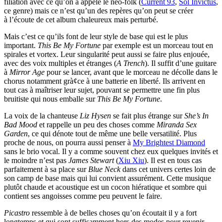
filiation avec ce qu’on a appelé le néo-folk (
Current 93
,
Sol Invictus
,
ce genre) mais ce n’est qu’un des repères qu’on peut se créer
à l’écoute de cet album chaleureux mais perturbé.
Mais c’est ce qu’ils font de leur style de base qui est le plus
important.
This Be My Fortune
par exemple est un morceau tout en
spirales et vortex. Leur singularité peut aussi se faire plus enjouée,
avec des voix multiples et étranges (
A Trench
). Il suffit d’une guitare
à
Mirror Age
pour se lancer, avant que le morceau ne décolle dans le
chorus notamment grà¢ce à une batterie en liberté. Ils arrivent en
tout cas à maîtriser leur sujet, pouvant se permettre une fin plus
bruitiste qui nous emballe sur
This Be My Fortune
.
La voix de la chanteuse
Liz Hysen
se fait plus étrange sur
She’s In
Bad Mood
et rappelle un peu des choses comme
Miranda Sex
Garden
, ce qui dénote tout de même une belle versatilité. Plus
proche de nous, on pourra aussi penser à
My Brightest Diamond
sans le brio vocal. Il y a comme souvent chez eux quelques invités et
le moindre n’est pas
James Stewart
(
Xiu Xiu
). Il est en tous cas
parfaitement à sa place sur
Blue Neck
dans cet univers certes loin de
son camp de base mais qui lui convient assurément. Cette musique
plutôt chaude et acoustique est un cocon hiératique et sombre qui
contient ses angoisses comme peu peuvent le faire.
Picastro
ressemble à de belles choses qu’on écoutait il y a fort
longtemps et qui sont suffisamment hors des modes pour revenir