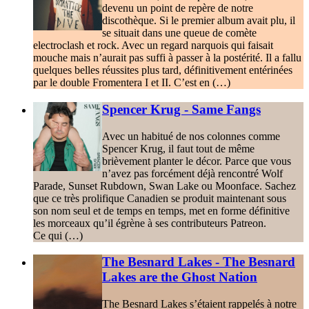
devenu un point de repère de notre
discothèque. Si le premier album avait plu, il
se situait dans une queue de comète
electroclash et rock. Avec un regard narquois qui faisait
mouche mais n’aurait pas suffi à passer à la postérité. Il a fallu
quelques belles réussites plus tard, définitivement entérinées
par le double Fromentera I et II. C’est en (…)
Spencer Krug - Same Fangs
Avec un habitué de nos colonnes comme
Spencer Krug, il faut tout de même
brièvement planter le décor. Parce que vous
n’avez pas forcément déjà rencontré Wolf
Parade, Sunset Rubdown, Swan Lake ou Moonface. Sachez
que ce très prolifique Canadien se produit maintenant sous
son nom seul et de temps en temps, met en forme définitive
les morceaux qu’il égrène à ses contributeurs Patreon.
Ce qui (…)
The Besnard Lakes - The Besnard
Lakes are the Ghost Nation
The Besnard Lakes s’étaient rappelés à notre