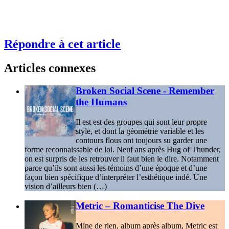
Répondre à cet article
Articles connexes
Broken Social Scene - Remember
the Humans
Il est est des groupes qui sont leur propre
style, et dont la géométrie variable et les
contours flous ont toujours su garder une
forme reconnaissable de loi. Neuf ans après Hug of Thunder,
on est surpris de les retrouver il faut bien le dire. Notamment
parce qu’ils sont aussi les témoins d’une époque et d’une
façon bien spécifique d’interpréter l’esthétique indé. Une
vision d’ailleurs bien (…)
Metric – Romanticise The Dive
Mine de rien, album après album, Metric est