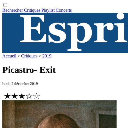
Rechercher
Critiques
Playlist
Concerts
Accueil
>
Critiques
>
2019
Picastro- Exit
lundi 2 décembre 2019