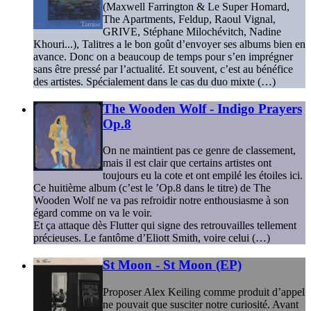
(Maxwell Farrington & Le Super Homard,
The Apartments, Feldup, Raoul Vignal,
GRIVE, Stéphane Milochévitch, Nadine
Khouri...), Talitres a le bon goût d’envoyer ses albums bien en
avance. Donc on a beaucoup de temps pour s’en imprégner
sans être pressé par l’actualité. Et souvent, c’est au bénéfice
des artistes. Spécialement dans le cas du duo mixte (…)
The Wooden Wolf - Indigo Prayers
Op.8
On ne maintient pas ce genre de classement,
mais il est clair que certains artistes ont
toujours eu la cote et ont empilé les étoiles ici.
Ce huitième album (c’est le ’Op.8 dans le titre) de The
Wooden Wolf ne va pas refroidir notre enthousiasme à son
égard comme on va le voir.
Et ça attaque dès Flutter qui signe des retrouvailles tellement
précieuses. Le fantôme d’Eliott Smith, voire celui (…)
St Moon - St Moon (EP)
Proposer Alex Keiling comme produit d’appel
ne pouvait que susciter notre curiosité. Avant