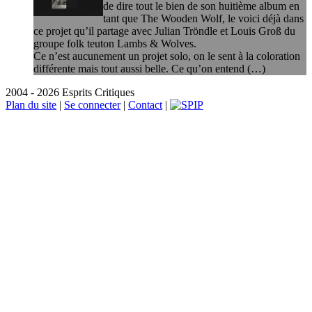
de dire tout le bien de son huitième album en
tant que The Wooden Wolf, le voici déjà dans
ce projet qu’il partage avec Julian Tröndle et Louis Groß du
groupe folk teuton Lambs & Wolves.
Ce n’est aucunement un projet solo, on le sent à la coloration
différente mais tout aussi belle. Ce qu’on entend (…)
2004 - 2026 Esprits Critiques
Plan du site
|
Se connecter
|
Contact
|