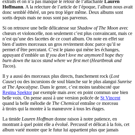
extraits et on n’a pas manqué le retour de l’attachante
Lauren
Hoffmann
. A la relecture de l’article de l’époque, l’album nous avait
donc semblé éthéré, un peu trop léger même. Deux albums sont
sortis depuis mais ne nous sont pas parvenus.
Si on retrouve une belle délicatesse sur
Shadow of The Moon
avec
chœurs et violoncelle, non seulement c’est plus convaincant, mais ce
n’est qu’une des facettes de ce court album. On note en effet sur
bien d’autres morceaux un gros revirement donc parce qu’il se
permet d’être percutant. C’est le piano qui mène les échanges,
appuyant d’emblée un
If you don’t love me anymore/I hope they
burn down the tacos stand where we first met
(
Heartbreak and
Tacos
).
Il y a aussi des morceaux plus directs, franchement rock (
Lost
Cause
) ou des incursions de soul blanche sur le plus alangui
Sunrise
at The Apocalypse
. Dans le genre, c’est moins tarabiscoté que
Regina Spektor
par exemple mais avec en point commun une bien
belle voix. On pense aussi à une version policée de
St Vincent
quand la belle mélodie de
The Chemical
entraîne ce morceau
à tiroirs qui la montre à la manœuvre à tous les étages.
La timide
Lauren Hoffman
donne raison à notre patience, en
montrant à quel point elle a évolué. Percussif et délicat à la fois, cet
album varié montre que le futur lui appartient plus que jamais