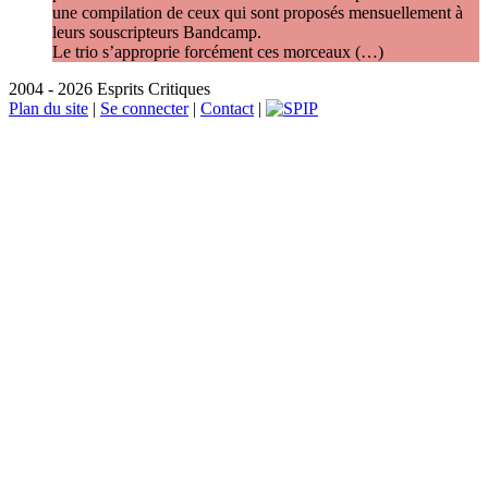
une compilation de ceux qui sont proposés mensuellement à
leurs souscripteurs Bandcamp.
Le trio s’approprie forcément ces morceaux (…)
2004 - 2026 Esprits Critiques
Plan du site
|
Se connecter
|
Contact
|