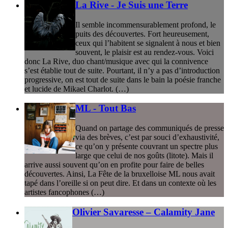
La Rive - Je Suis une Terre
Il semble incommensurablement profond, le
puits des découvertes. Fort heureusement,
ceux qui l’habitent se signalent à nous et bien
souvent, le plaisir est au rendez-vous. Voici
donc La Rive, duo chant/musique avec qui la connivence
s’est établie tout de suite. Pourtant, il n’y a pas d’introduction
progressive, on est tout de suite dans le bain la poésie franche
et lucide de Mikael Charlot. (…)
ML - Tout Bas
Quand on partage des communiqués de presse
via des brèves, c’est par souci d’exhaustivité,
ce qu’on y présente couvrant un spectre plus
large que celui de nos goûts (litote). Mais il
arrive aussi souvent qu’on en profite pour faire de belles
découvertes. Ainsi, La Fête de la bruxelloise ML nous avait
tapé dans l’oreille si on peut dire. Et dans un contexte où les
artistes fancophones (…)
Olivier Savaresse – Calamity Jane