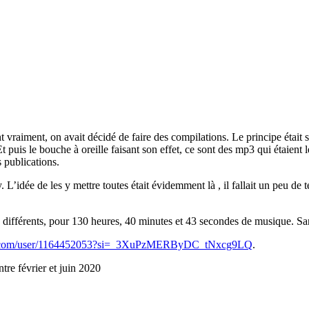
 vraiment, on avait décidé de faire des compilations. Le principe était 
puis le bouche à oreille faisant son effet, ce sont des mp3 qui étaient 
 publications.
y. L’idée de les y mettre toutes était évidemment là , il fallait un peu de
tes différents, pour 130 heures, 40 minutes et 43 secondes de musique. Sa
ify.com/user/1164452053?si=_3XuPzMERByDC_tNxcg9LQ
.
tre février et juin 2020