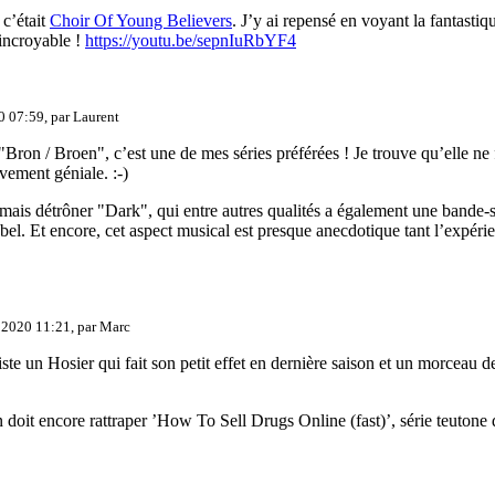
 c’était
Choir Of Young Believers
. J’y ai repensé en voyant la fantasti
 incroyable !
https://youtu.be/sepnIuRbYF4
20 07:59, par
Laurent
Bron / Broen", c’est une de mes séries préférées ! Je trouve qu’elle ne fa
vement géniale. :-)
ais détrôner "Dark", qui entre autres qualités a également une bande-
l. Et encore, cet aspect musical est presque anecdotique tant l’expérien
 2020 11:21, par
Marc
 liste un Hosier qui fait son petit effet en dernière saison et un morcea
on doit encore rattraper ’How To Sell Drugs Online (fast)’, série teutone