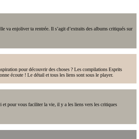
e va enjoliver ta rentrée. Il s’agit d’extraits des albums critiqués sur
inspiration pour découvrir des choses ? Les compilations Esprits
ne écoute ! Le détail et tous les liens sont sous le player.
 pour vous faciliter la vie, il y a les liens vers les critiques