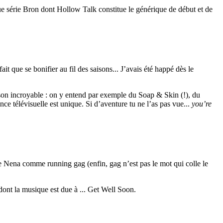
que série Bron dont Hollow Talk constitue le générique de début et de
it que se bonifier au fil des saisons... J’avais été happé dès le
son incroyable : on y entend par exemple du Soap & Skin (!), du
ce télévisuelle est unique. Si d’aventure tu ne l’as pas vue...
you’re
u de Nena comme running gag (enfin, gag n’est pas le mot qui colle le
 dont la musique est due à ... Get Well Soon.