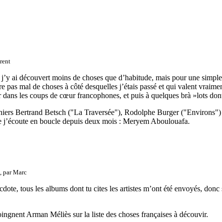
rent
j’y ai découvert moins de choses que d’habitude, mais pour une simple e
re pas mal de choses à côté desquelles j’étais passé et qui valent vraim
er dans les coups de cœur francophones, et puis à quelques brà »lots do
niers Bertrand Betsch ("La Traversée"), Rodolphe Burger ("Environs") 
que j’écoute en boucle depuis deux mois : Meryem Aboulouafa.
, par
Marc
dote, tous les albums dont tu cites les artistes m’ont été envoyés, donc s
ingnent Arman Méliès sur la liste des choses françaises à découvir.