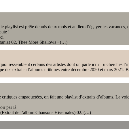
 playlist est prête depuis deux mois et au lieu d’égayer tes vacances, ell
oute !
ci.
lomania) 02. Thee More Shallows - (…)
quoi ressemblent certains des artistes dont on parle ici ? Tu cherches l’
upe des extraits d’albums critiqués entre décembre 2020 et mars 2021. Bon
critiques empaquetées, on fait une playlist d’extraits d’albums. La voici et
oir par là
 (Extrait de l’album Chansons Hivernales) 02. (…)