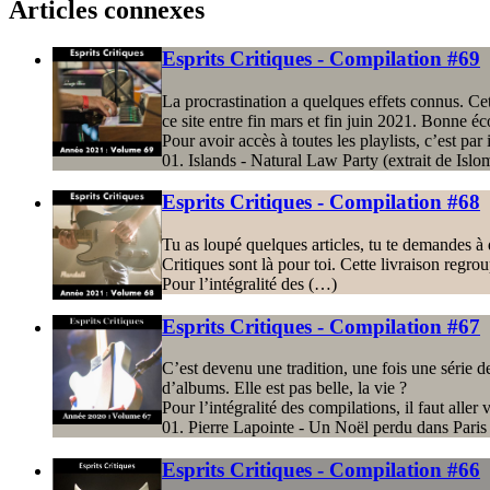
Articles connexes
Esprits Critiques - Compilation #69
La procrastination a quelques effets connus. Cette
ce site entre fin mars et fin juin 2021. Bonne éc
Pour avoir accès à toutes les playlists, c’est par i
01. Islands - Natural Law Party (extrait de Is
Esprits Critiques - Compilation #68
Tu as loupé quelques articles, tu te demandes à 
Critiques sont là pour toi. Cette livraison regro
Pour l’intégralité des (…)
Esprits Critiques - Compilation #67
C’est devenu une tradition, une fois une série de 
d’albums. Elle est pas belle, la vie ?
Pour l’intégralité des compilations, il faut aller v
01. Pierre Lapointe - Un Noël perdu dans Paris
Esprits Critiques - Compilation #66