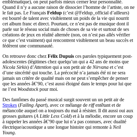
emblématique), on peut parfois mieux cerner leur personnalité.
Quand il n’y a aucune raison de dissocier l’homme de l’artiste, on ne
le fait pas. Le Français
Feldup
(c’est @Feldup_official d’ailleurs)
est bourré de talent avec visiblement un poids de la vie qui nourrit
cet album franc et direct. Pourtant, ce n’est pas de musique dont il
parle sur le réseau social mais de choses de sa vie et surtout de ses
créations de jeux en réalité alternée (non, on n’est pas allés vérifier
ce que c’est vraiment) qui rencontrent visiblement un beau succès et
fédèrent une communauté.
On retrouve donc chez
Félix Dupuis
ces paroles typiquement post-
adolescentes (légitimes chez quelqu’un qui a 42 ans de moins que
Nicola Sirkis
) d’
Attention
qui a son petit air de
Nirvana
et c’est
d’une sincérité qui touche. La précocité n’a jamais été ni ne sera
jamais un critère de qualité mais on ne peut s’empêcher de penser
que les années â€˜90, c’est aussi éloigné dans le temps pour lui que
ne l’est
Woodstock
pour moi.
Des fantômes du passé musical surgit souvent un un petit air de
Strokes
(
Failing Apart
), avec ce mélange de
riff
entêtant et de
mélancolie auquel on a toujours du mal à résister. Il dit aussi oui aux
grosses guitares (
A Little Less Cold
) et à la mélodie, encore un coup
à rappeler les années â€˜90 que lui n’a pas connues, avec dualité
électrique/acoustique a une longue histoire qui remonte à
Neil
Young
.