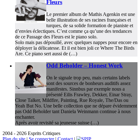
Fleurs
Le premier album de Mathis Agenkin est une
belle illustration de ses racines françaises et
turques, de sa solide formation de pianiste et
d’envies éclectiques. C’est comme ça qu’une des tendances
de ce Passage des Fleurs est le piano solo.
Solo mais pas dépouillé, avec quelques nappes pour encore en
déployer la délicatesse. Et il est bien joli ce Where The Birds
Are. Ce piano sert aussi de (…)
Odd Beholder – Honest Work
On le signale trop peu, mais certains labels
sont des sources de bonheurs auditifs assez
manifestes. Sinnbus par exemple nous a
présenté Eilis Frawley, Dekker, Einar Stray,
Close Talker, Mildfire, Painting, Rue Royale, The/Das ou
Yeah But No. Une belle collection que ne dépare évidemment
pas Odd Beholder tant Daniela Weinmann continue à nous
enchanter.
Après avoir revisité sa jeunesse suisse (…)
2004 - 2026 Esprits Critiques
Plan du site
|
Se connecter
|
Contact
|