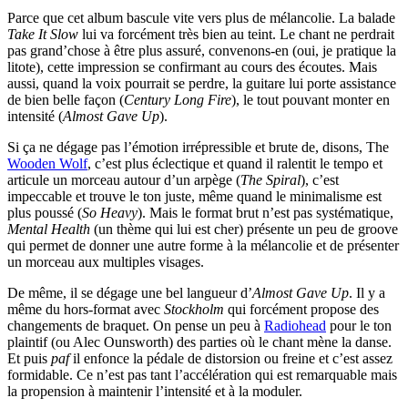
Parce que cet album bascule vite vers plus de mélancolie. La balade
Take It Slow
lui va forcément très bien au teint. Le chant ne perdrait
pas grand’chose à être plus assuré, convenons-en (oui, je pratique la
litote), cette impression se confirmant au cours des écoutes. Mais
aussi, quand la voix pourrait se perdre, la guitare lui porte assistance
de bien belle façon (
Century Long Fire
), le tout pouvant monter en
intensité (
Almost Gave Up
).
Si ça ne dégage pas l’émotion irrépressible et brute de, disons, The
Wooden Wolf
, c’est plus éclectique et quand il ralentit le tempo et
articule un morceau autour d’un arpège (
The Spiral
), c’est
impeccable et trouve le ton juste, même quand le minimalisme est
plus poussé (
So Heavy
). Mais le format brut n’est pas systématique,
Mental Health
(un thème qui lui est cher) présente un peu de groove
qui permet de donner une autre forme à la mélancolie et de présenter
un morceau aux multiples visages.
De même, il se dégage une bel langueur d’
Almost Gave Up
. Il y a
même du hors-format avec
Stockholm
qui forcément propose des
changements de braquet. On pense un peu à
Radiohead
pour le ton
plaintif (ou Alec Ounsworth) des parties où le chant mène la danse.
Et puis
paf
il enfonce la pédale de distorsion ou freine et c’est assez
formidable. Ce n’est pas tant l’accélération qui est remarquable mais
la propension à maintenir l’intensité et à la moduler.