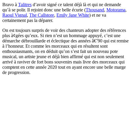
Bravo à
Talitres
d’avoir signé ce talent déjà là et qui ne demande
qu’à se polir. Il rejoint donc une belle écurie (
Thousand
,
Motorama
,
Raoul Vignal
,
The Callstore
,
Emily Jane White
) et ne va
certainement pas la déparer.
On est toujours surpris de voir des chanteurs adopter des références
plus à¢gées qu’eux. Si rien n’est un hommage appuyé, c’est une
démarche débrouillarde et éclectique des années â€˜90 qui est remise
à l’honneur. Et comme les morceaux qui en résultent sont
enthousiasmants, on en déduit qu’on s’est fait un nouveau pote
musical, un artiste jeune et déjà bien affirmé qui est non seulement
arrivé à raviver de fort bons souvenirs mais livre des morceaux qui
comptent en cette année 2020 tout en ayant encore une belle marge
de progression.