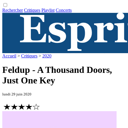
Rechercher
Critiques
Playlist
Concerts
Accueil
>
Critiques
>
2020
Feldup - A Thousand Doors,
Just One Key
lundi 29 juin 2020