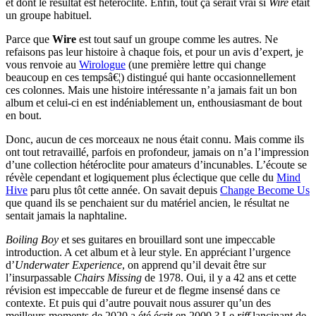
et dont le résultat est hétéroclite. Enfin, tout ça serait vrai si
Wire
était
un groupe habituel.
Parce que
Wire
est tout sauf un groupe comme les autres. Ne
refaisons pas leur histoire à chaque fois, et pour un avis d’expert, je
vous renvoie au
Wirologue
(une première lettre qui change
beaucoup en ces tempsâ€¦) distingué qui hante occasionnellement
ces colonnes. Mais une histoire intéressante n’a jamais fait un bon
album et celui-ci en est indéniablement un, enthousiasmant de bout
en bout.
Donc, aucun de ces morceaux ne nous était connu. Mais comme ils
ont tout retravaillé, parfois en profondeur, jamais on n’a l’impression
d’une collection hétéroclite pour amateurs d’incunables. L’écoute se
révèle cependant et logiquement plus éclectique que celle du
Mind
Hive
paru plus tôt cette année. On savait depuis
Change Become Us
que quand ils se penchaient sur du matériel ancien, le résultat ne
sentait jamais la naphtaline.
Boiling Boy
et ses guitares en brouillard sont une impeccable
introduction. A cet album et à leur style. En appréciant l’urgence
d’
Underwater Experience
, on apprend qu’il devait être sur
l’insurpassable
Chairs Missing
de 1978. Oui, il y a 42 ans et cette
révision est impeccable de fureur et de flegme insensé dans ce
contexte. Et puis qui d’autre pouvait nous assurer qu’un des
meilleurs moments de 2020 a été écrit en 2000 ? Le
riff
lancinant de