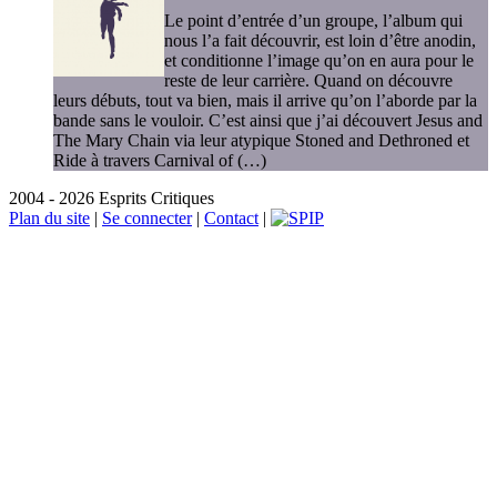
Le point d’entrée d’un groupe, l’album qui
nous l’a fait découvrir, est loin d’être anodin,
et conditionne l’image qu’on en aura pour le
reste de leur carrière. Quand on découvre
leurs débuts, tout va bien, mais il arrive qu’on l’aborde par la
bande sans le vouloir. C’est ainsi que j’ai découvert Jesus and
The Mary Chain via leur atypique Stoned and Dethroned et
Ride à travers Carnival of (…)
2004 - 2026 Esprits Critiques
Plan du site
|
Se connecter
|
Contact
|