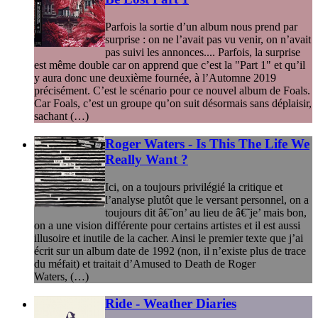
Parfois la sortie d’un album nous prend par
surprise : on ne l’avait pas vu venir, on n’avait
pas suivi les annonces.... Parfois, la surprise
est même double car on apprend que c’est la "Part 1" et qu’il
y aura donc une deuxième fournée, à l’Automne 2019
précisément. C’est le scénario pour ce nouvel album de Foals.
Car Foals, c’est un groupe qu’on suit désormais sans déplaisir,
sachant (…)
Roger Waters - Is This The Life We
Really Want ?
Ici, on a toujours privilégié la critique et
l’analyse plutôt que le versant personnel, on a
toujours dit â€˜on’ au lieu de â€˜je’ mais bon,
on a une vision différente pour certains artistes et il est aussi
illusoire et inutile de la cacher. Ainsi le premier texte que j’ai
écrit sur un album date de 1992 (non, il n’existe plus de trace
du méfait) et traitait d’Amused to Death de Roger
Waters, (…)
Ride - Weather Diaries