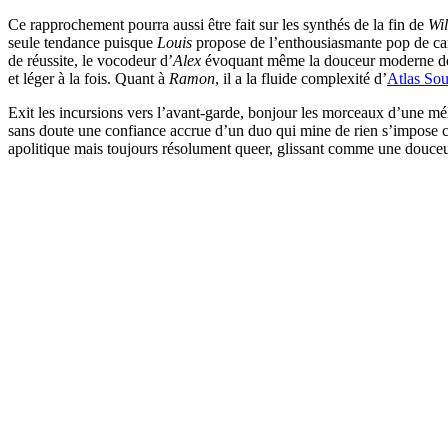
Ce rapprochement pourra aussi être fait sur les synthés de la fin de
Wi
seule tendance puisque
Louis
propose de l’enthousiasmante pop de car
de réussite, le vocodeur d’
Alex
évoquant même la douceur moderne 
et léger à la fois. Quant à
Ramon
, il a la fluide complexité d’
Atlas So
Exit les incursions vers l’avant-garde, bonjour les morceaux d’une méla
sans doute une confiance accrue d’un duo qui mine de rien s’impose co
apolitique mais toujours résolument queer, glissant comme une douceur