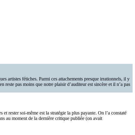
s artistes fétiches. Parmi ces attachements presque irrationnels, il y
n reste pas moins que notre plaisir d’auditeur est sincère et il n’a pas
 et rester soi-même est la stratégie la plus payante. On l’a constaté
ns au moment de la dernière critique publiée (on avait