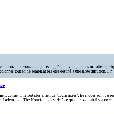
llement, il ne vous aura pas échappé qu’il y a quelques marottes, quelque
lonnes tout en ne semblant pas être destiné à une large diffusion. Il n’e
aze
t donné, il ne sert plus à rien de ’courir après’, les modes sont passées
 Ladytron ou The Notwist et c’est déjà ce qu’on ressentait il y a onze a