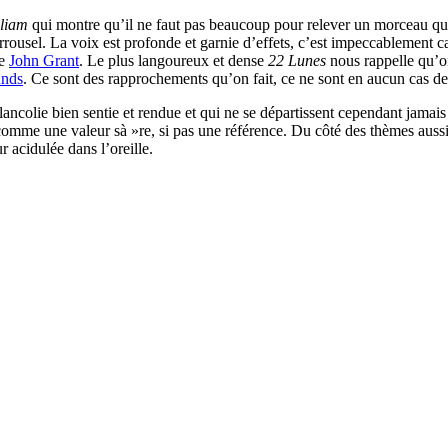
lliam
qui montre qu’il ne faut pas beaucoup pour relever un morceau qu
rousel. La voix est profonde et garnie d’effets, c’est impeccablement 
de
John Grant
. Le plus langoureux et dense
22 Lunes
nous rappelle qu’on
unds
. Ce sont des rapprochements qu’on fait, ce ne sont en aucun cas des
ncolie bien sentie et rendue et qui ne se départissent cependant jamais d
mme une valeur sà »re, si pas une référence. Du côté des thèmes aussi, 
 acidulée dans l’oreille.