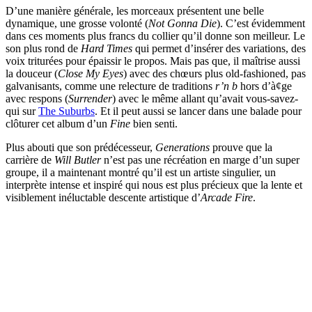
D’une manière générale, les morceaux présentent une belle
dynamique, une grosse volonté (
Not Gonna Die
). C’est évidemment
dans ces moments plus francs du collier qu’il donne son meilleur. Le
son plus rond de
Hard Times
qui permet d’insérer des variations, des
voix triturées pour épaissir le propos. Mais pas que, il maîtrise aussi
la douceur (
Close My Eyes
) avec des chœurs plus old-fashioned, pas
galvanisants, comme une relecture de traditions
r’n b
hors d’à¢ge
avec respons (
Surrender
) avec le même allant qu’avait vous-savez-
qui sur
The Suburbs
. Et il peut aussi se lancer dans une balade pour
clôturer cet album d’un
Fine
bien senti.
Plus abouti que son prédécesseur,
Generations
prouve que la
carrière de
Will Butler
n’est pas une récréation en marge d’un super
groupe, il a maintenant montré qu’il est un artiste singulier, un
interprète intense et inspiré qui nous est plus précieux que la lente et
visiblement inéluctable descente artistique d’
Arcade Fire
.