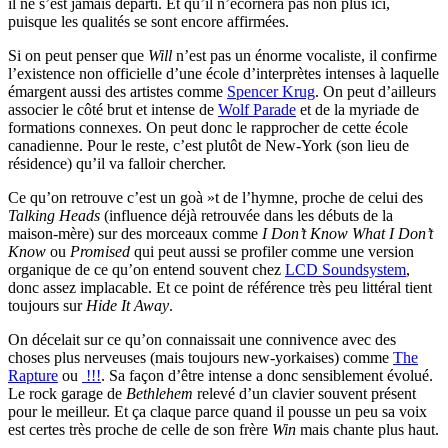
il ne s’est jamais départi. Et qu’il n’écornera pas non plus ici,
puisque les qualités se sont encore affirmées.
Si on peut penser que
Will
n’est pas un énorme vocaliste, il confirme
l’existence non officielle d’une école d’interprètes intenses à laquelle
émargent aussi des artistes comme
Spencer Krug
. On peut d’ailleurs
associer le côté brut et intense de
Wolf Parade
et de la myriade de
formations connexes. On peut donc le rapprocher de cette école
canadienne. Pour le reste, c’est plutôt de New-York (son lieu de
résidence) qu’il va falloir chercher.
Ce qu’on retrouve c’est un goà »t de l’hymne, proche de celui des
Talking Heads
(influence déjà retrouvée dans les débuts de la
maison-mère) sur des morceaux comme
I Don’t Know What I Don’t
Know
ou
Promised
qui peut aussi se profiler comme une version
organique de ce qu’on entend souvent chez
LCD Soundsystem
,
donc assez implacable. Et ce point de référence très peu littéral tient
toujours sur
Hide It Away
.
On décelait sur ce qu’on connaissait une connivence avec des
choses plus nerveuses (mais toujours new-yorkaises) comme
The
Rapture
ou
!!!
. Sa façon d’être intense a donc sensiblement évolué.
Le rock garage de
Bethlehem
relevé d’un clavier souvent présent
pour le meilleur. Et ça claque parce quand il pousse un peu sa voix
est certes très proche de celle de son frère
Win
mais chante plus haut.