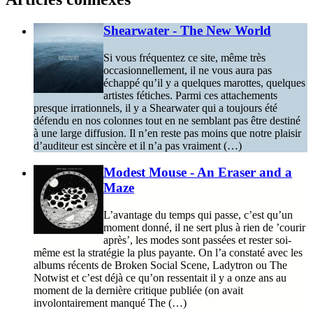
Shearwater - The New World
Si vous fréquentez ce site, même très
occasionnellement, il ne vous aura pas
échappé qu’il y a quelques marottes, quelques
artistes fétiches. Parmi ces attachements
presque irrationnels, il y a Shearwater qui a toujours été
défendu en nos colonnes tout en ne semblant pas être destiné
à une large diffusion. Il n’en reste pas moins que notre plaisir
d’auditeur est sincère et il n’a pas vraiment (…)
Modest Mouse - An Eraser and a
Maze
L’avantage du temps qui passe, c’est qu’un
moment donné, il ne sert plus à rien de ’courir
après’, les modes sont passées et rester soi-
même est la stratégie la plus payante. On l’a constaté avec les
albums récents de Broken Social Scene, Ladytron ou The
Notwist et c’est déjà ce qu’on ressentait il y a onze ans au
moment de la dernière critique publiée (on avait
involontairement manqué The (…)