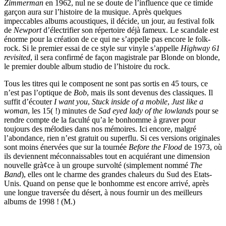
Zimmerman
en 1962, nul ne se doute de l’influence que ce timide
garçon aura sur l’histoire de la musique. Après quelques
impeccables albums acoustiques, il décide, un jour, au festival folk
de
Newport
d’électrifier son répertoire déjà fameux. Le scandale est
énorme pour la création de ce qui ne s’appelle pas encore le folk-
rock. Si le premier essai de ce style sur vinyle s’appelle
Highway 61
revisited
, il sera confirmé de façon magistrale par Blonde on blonde,
le premier double album studio de l’histoire du rock.
Tous les titres qui le composent ne sont pas sortis en 45 tours, ce
n’est pas l’optique de
Bob
, mais ils sont devenus des classiques. Il
suffit d’écouter
I want you
,
Stuck inside of a mobile
,
Just like a
woman
, les 15( !) minutes de
Sad eyed lady of the lowlands
pour se
rendre compte de la faculté qu’a le bonhomme à graver pour
toujours des mélodies dans nos mémoires. Ici encore, malgré
l’abondance, rien n’est gratuit ou superflu. Si ces versions originales
sont moins énervées que sur la tournée
Before the Flood
de 1973, où
ils deviennent méconnaissables tout en acquiérant une dimension
nouvelle grà¢ce à un groupe survolté (simplement nommé
The
Band
), elles ont le charme des grandes chaleurs du Sud des Etats-
Unis. Quand on pense que le bonhomme est encore arrivé, après
une longue traversée du désert, à nous fournir un des meilleurs
albums de 1998 ! (M.)