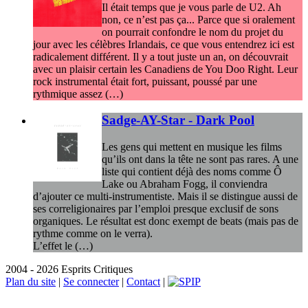
Il était temps que je vous parle de U2. Ah
non, ce n’est pas ça... Parce que si oralement
on pourrait confondre le nom du projet du
jour avec les célèbres Irlandais, ce que vous entendrez ici est
radicalement différent. Il y a tout juste un an, on découvrait
avec un plaisir certain les Canadiens de You Doo Right. Leur
rock instrumental était fort, puissant, poussé par une
rythmique assez (…)
Sadge-AY-Star - Dark Pool
Les gens qui mettent en musique les films
qu’ils ont dans la tête ne sont pas rares. A une
liste qui contient déjà des noms comme Ô
Lake ou Abraham Fogg, il conviendra
d’ajouter ce multi-instrumentiste. Mais il se distingue aussi de
ses correligionaires par l’emploi presque exclusif de sons
organiques. Le résultat est donc exempt de beats (mais pas de
rythme comme on le verra).
L’effet le (…)
2004 - 2026 Esprits Critiques
Plan du site
|
Se connecter
|
Contact
|