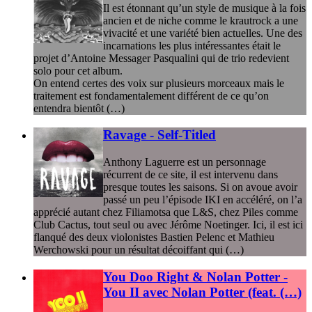
Il est étonnant qu’un style de musique à la fois
ancien et de niche comme le krautrock a une
vivacité et une variété bien actuelles. Une des
incarnations les plus intéressantes était le
projet d’Antoine Messager Pasqualini qui de trio redevient
solo pour cet album.
On entend certes des voix sur plusieurs morceaux mais le
traitement est fondamentalement différent de ce qu’on
entendra bientôt (…)
Ravage - Self-Titled
Anthony Laguerre est un personnage
récurrent de ce site, il est intervenu dans
presque toutes les saisons. Si on avoue avoir
passé un peu l’épisode IKI en accéléré, on l’a
apprécié autant chez Filiamotsa que L&S, chez Piles comme
Club Cactus, tout seul ou avec Jérôme Noetinger. Ici, il est ici
flanqué des deux violonistes Bastien Pelenc et Mathieu
Werchowski pour un résultat décoiffant qui (…)
You Doo Right & Nolan Potter -
You II avec Nolan Potter (feat. (…)