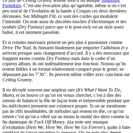
Le
fuzz
de
Ceiling Granny
semble sorti d’un antique
Smashing
Pumpkins
. C’est une évocation plus qu’agréable, même si on s’est
peu soucié de l’évolution de la bande à
Corgan
ces deux dernières
décennies. Sur
Midnight Flit
, ce sont des cordes qui modulent
l’intensité. On note aussi de discrètes touches d’électronique et des
synthés (
Dry Fantasy
) parce que si le post-rock est un style assez
balisé, il est rarement passéiste.
Et si certains morceaux peinent un peu plus à passionner comme
Drive The Nail
, ils finissent finalement par emporter l’adhésion et y
arrivent presque sans changement d’accord. Il y a des morceaux qui
frappent moins comme
Dry Fantasy
mais dans le cadre d’un
copieux album, ils ont indéniablement leur fonction. Notons qu’ils
restent fidèles à un format relativement compact pour le genre, ne
dépassant pas les 7’30’’. Ils peuvent même vriller avec concision sur
Ceiling Granny
.
Il en découle souvent une ampleur rare (
It’s What I Want To Do,
Mum
), et on trouve ce qu’on est venus chercher, c’est à dire des
raisons de balancer la tête de façon lente et irrépressible pendant que
les mà¢choires prennent une existence propre. Si on ne mentionne
pas de riffs inoubliables, de mélodies qui restent en tête, ce qu’on
retient c’est qu’on a vibré sur au moins la moitié des titres comme la
fin dantesque de
Fuck Off Money
. à‡a reste une musique
d’exultation (
Here We, Here We, Here We Go Forever
), quitte à faire
semblant de laisser retomber la pression. On ne note plus depuis