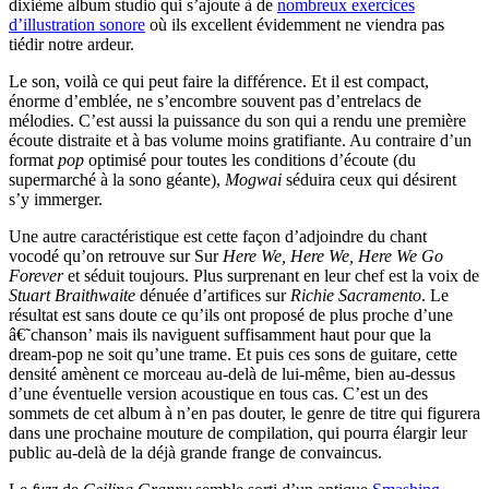
dixième album studio qui s’ajoute à de
nombreux exercices
d’illustration sonore
où ils excellent évidemment ne viendra pas
tiédir notre ardeur.
Le son, voilà ce qui peut faire la différence. Et il est compact,
énorme d’emblée, ne s’encombre souvent pas d’entrelacs de
mélodies. C’est aussi la puissance du son qui a rendu une première
écoute distraite et à bas volume moins gratifiante. Au contraire d’un
format
pop
optimisé pour toutes les conditions d’écoute (du
supermarché à la sono géante),
Mogwai
séduira ceux qui désirent
s’y immerger.
Une autre caractéristique est cette façon d’adjoindre du chant
vocodé qu’on retrouve sur Sur
Here We, Here We, Here We Go
Forever
et séduit toujours. Plus surprenant en leur chef est la voix de
Stuart Braithwaite
dénuée d’artifices sur
Richie Sacramento
. Le
résultat est sans doute ce qu’ils ont proposé de plus proche d’une
â€˜chanson’ mais ils naviguent suffisamment haut pour que la
dream-pop ne soit qu’une trame. Et puis ces sons de guitare, cette
densité amènent ce morceau au-delà de lui-même, bien au-dessus
d’une éventuelle version acoustique en tous cas. C’est un des
sommets de cet album à n’en pas douter, le genre de titre qui figurera
dans une prochaine mouture de compilation, qui pourra élargir leur
public au-delà de la déjà grande frange de convaincus.