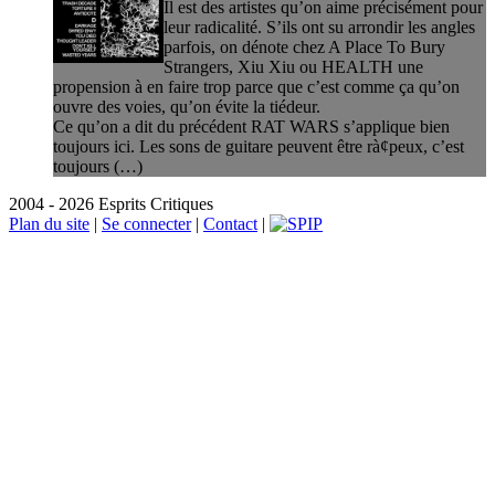
Il est des artistes qu’on aime précisément pour
leur radicalité. S’ils ont su arrondir les angles
parfois, on dénote chez A Place To Bury
Strangers, Xiu Xiu ou HEALTH une
propension à en faire trop parce que c’est comme ça qu’on
ouvre des voies, qu’on évite la tiédeur.
Ce qu’on a dit du précédent RAT WARS s’applique bien
toujours ici. Les sons de guitare peuvent être rà¢peux, c’est
toujours (…)
2004 - 2026 Esprits Critiques
Plan du site
|
Se connecter
|
Contact
|