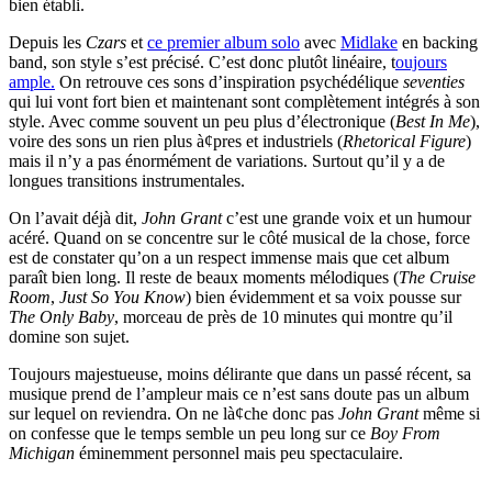
bien établi.
Depuis les
Czars
et
ce premier album solo
avec
Midlake
en backing
band, son style s’est précisé. C’est donc plutôt linéaire, t
oujours
ample.
On retrouve ces sons d’inspiration psychédélique
seventies
qui lui vont fort bien et maintenant sont complètement intégrés à son
style. Avec comme souvent un peu plus d’électronique (
Best In Me
),
voire des sons un rien plus à¢pres et industriels (
Rhetorical Figure
)
mais il n’y a pas énormément de variations. Surtout qu’il y a de
longues transitions instrumentales.
On l’avait déjà dit,
John Grant
c’est une grande voix et un humour
acéré. Quand on se concentre sur le côté musical de la chose, force
est de constater qu’on a un respect immense mais que cet album
paraît bien long. Il reste de beaux moments mélodiques (
The Cruise
Room
,
Just So You Know
) bien évidemment et sa voix pousse sur
The Only Baby
, morceau de près de 10 minutes qui montre qu’il
domine son sujet.
Toujours majestueuse, moins délirante que dans un passé récent, sa
musique prend de l’ampleur mais ce n’est sans doute pas un album
sur lequel on reviendra. On ne là¢che donc pas
John Grant
même si
on confesse que le temps semble un peu long sur ce
Boy From
Michigan
éminemment personnel mais peu spectaculaire.