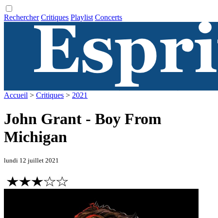
Rechercher
Critiques
Playlist
Concerts
Accueil
>
Critiques
>
2021
John Grant - Boy From
Michigan
lundi 12 juillet 2021