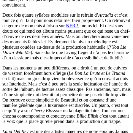
convaincant.
Deux fois quatre syllabes modulées sur le refrain d’
Arcadia
et c’est
tout ce qu’il faut pour nous retourner bien proprement. On retrouvait
ce genre de moments à foison sur
NFR !
, moins ici. Et c’est sans
doute ce qui rend cet album moins puissant que ce qui reste un chef-
d’œuvre de ces dernières années. Mais on cherchera aussi vainement
des moments faibles ici. Evidemment le niveau mélodique est
plusieurs coudées au-dessus de la production habituelle (
If You Lie
Down With Me
). Sans doute que Living Legend n’a pas le charisme
d’un classique mais c’est impeccable d’accessibilité et de fluidité.
Dans les moments un peu différents, on a droit à un peu de cuivres
de western forcément hors-d’à¢ge (
Le Bon La Brute et Le Truand
en fait) mais un gros drop vient bouleverser ce qu’on croyait acquis
sur Interlude. Mais c’est à peu près la seule indication de l’année de
sortie de l’album, de facture assez classique. Pas ancienne, non, mais
d’une simplicité qui devrait lui permettre de ne pas vieillir trop vite.
On retrouve cette simplicité de Beautiful et on constate d’une
manière générale que la luxuriance est discrète. Un piano, c’est tout
ce qu’il y a sur
Cherry Blossom
ou la plage titulaire. Tout comme
chez sa contemporaine et concitoyenne
Billie Eilish
c’est tout autant
la voix que la place qu’elle prend dans la production qui frappe.
Lana Del Rey
est une des artistes majeures de notre époque. Jamais