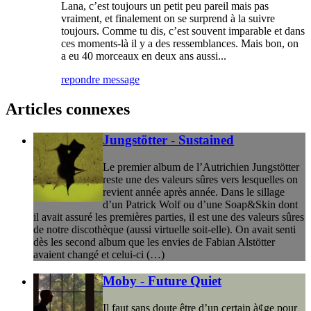
Lana, c’est toujours un petit peu pareil mais pas
vraiment, et finalement on se surprend à la suivre
toujours. Comme tu dis, c’est souvent imparable et dans
ces moments-là il y a des ressemblances. Mais bon, on
a eu 40 morceaux en deux ans aussi...
repondre message
Articles connexes
Jungstötter - Sustained
Le premier album de l’Autrichien Jungstötter
reste une des valeurs sûres vers lesquelles on
revient année après année. Dans le sillage
d’un Patrick Wolf ou d’une Soap&Skin dont
il avait assuré les premières parties, il est une des valeurs sûres
de notre discothèque (aussi virtuelle soit-elle). On avait senti
dès les second album que les envies de Fabian Alstötter
avaient changé et celui-ci (…)
Moby - Future Quiet
Il faut sans doute être d’un certain à¢ge pour