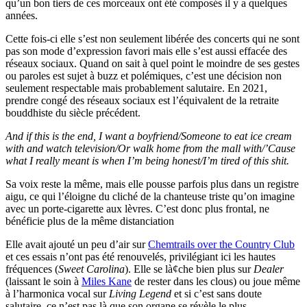
qu’un bon tiers de ces morceaux ont été composés il y a quelques
années.
Cette fois-ci elle s’est non seulement libérée des concerts qui ne sont
pas son mode d’expression favori mais elle s’est aussi effacée des
réseaux sociaux. Quand on sait à quel point le moindre de ses gestes
ou paroles est sujet à buzz et polémiques, c’est une décision non
seulement respectable mais probablement salutaire. En 2021,
prendre congé des réseaux sociaux est l’équivalent de la retraite
bouddhiste du siècle précédent.
And if this is the end, I want a boyfriend/Someone to eat ice cream
with and watch television/Or walk home from the mall with/’Cause
what I really meant is when I’m being honest/I’m tired of this shit.
Sa voix reste la même, mais elle pousse parfois plus dans un registre
aigu, ce qui l’éloigne du cliché de la chanteuse triste qu’on imagine
avec un porte-cigarette aux lèvres. C’est donc plus frontal, ne
bénéficie plus de la même distanciation
Elle avait ajouté un peu d’air sur
Chemtrails over the Country Club
et ces essais n’ont pas été renouvelés, privilégiant ici les hautes
fréquences (
Sweet Carolina
). Elle se là¢che bien plus sur
Dealer
(laissant le soin à
Miles Kane
de rester dans les clous) ou joue même
à l’harmonica vocal sur
Living Legend
et si c’est sans doute
salutaire, ce n’est pas là que son organe se révèle le plus