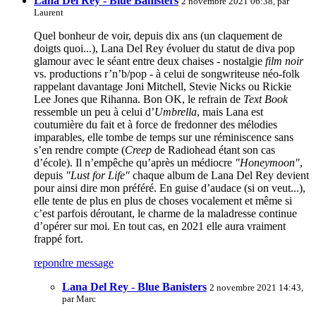
Lana Del Rey - Blue Banisters
2 novembre 2021 06:38, par
Laurent
Quel bonheur de voir, depuis dix ans (un claquement de
doigts quoi...), Lana Del Rey évoluer du statut de diva pop
glamour avec le séant entre deux chaises - nostalgie
film noir
vs. productions r’n’b/pop - à celui de songwriteuse néo-folk
rappelant davantage Joni Mitchell, Stevie Nicks ou Rickie
Lee Jones que Rihanna. Bon OK, le refrain de
Text Book
ressemble un peu à celui d’
Umbrella
, mais Lana est
coutumière du fait et à force de fredonner des mélodies
imparables, elle tombe de temps sur une réminiscence sans
s’en rendre compte (
Creep
de Radiohead étant son cas
d’école). Il n’empêche qu’après un médiocre
"Honeymoon"
,
depuis
"Lust for Life"
chaque album de Lana Del Rey devient
pour ainsi dire mon préféré. En guise d’audace (si on veut...),
elle tente de plus en plus de choses vocalement et même si
c’est parfois déroutant, le charme de la maladresse continue
d’opérer sur moi. En tout cas, en 2021 elle aura vraiment
frappé fort.
repondre message
Lana Del Rey - Blue Banisters
2 novembre 2021 14:43,
par
Marc