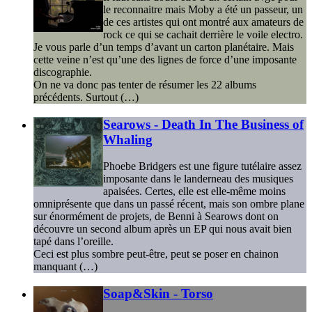
le reconnaitre mais Moby a été un passeur, un
de ces artistes qui ont montré aux amateurs de
rock ce qui se cachait derrière le voile electro.
Je vous parle d’un temps d’avant un carton planétaire. Mais
cette veine n’est qu’une des lignes de force d’une imposante
discographie.
On ne va donc pas tenter de résumer les 22 albums
précédents. Surtout (…)
Searows - Death In The Business of
Whaling
Phoebe Bridgers est une figure tutélaire assez
imposante dans le landerneau des musiques
apaisées. Certes, elle est elle-même moins
omniprésente que dans un passé récent, mais son ombre plane
sur énormément de projets, de Benni à Searows dont on
découvre un second album après un EP qui nous avait bien
tapé dans l’oreille.
Ceci est plus sombre peut-être, peut se poser en chainon
manquant (…)
Soap&Skin - Torso