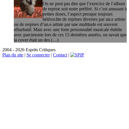
On ne peut pas dire que l’exercice de l’album
de reprise soit notre préféré. Si c’est amusant à
petites doses, l’aspect presque toujours
hétéroclite de reprises diverses par un.e artiste
ou de rerpises d’un.e artiste par une multitude est souvent
rébarbatif. Mais avec une forte personnalité musicale établie
avec parcimonie lors de ces 15 dernières années, on savait que
la cover était un des (…)
2004 - 2026 Esprits Critiques
Plan du site
|
Se connecter
|
Contact
|