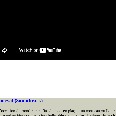
rimeval (Soundtrack)
l’occasion d’arrondir leurs fins de mois en plaçant un morceau ou l’aut
 placent un titre comme la très belle utilisation de East Hastings de G