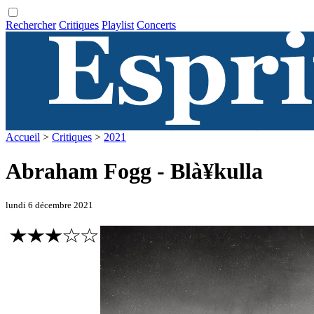
Rechercher
Critiques
Playlist
Concerts
Accueil
>
Critiques
>
2021
Abraham Fogg - Blà¥kulla
lundi 6 décembre 2021