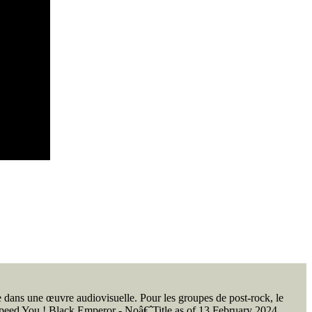
re dans une œuvre audiovisuelle. Pour les groupes de post-rock, le
odspeed You ! Black Emperor - Noâ€ˆTitle as of 13 February 2024