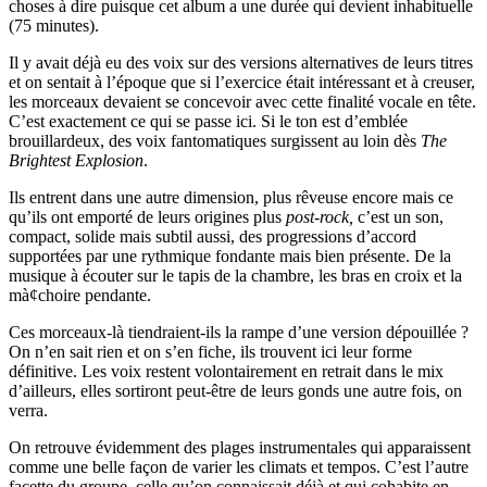
choses à dire puisque cet album a une durée qui devient inhabituelle
(75 minutes).
Il y avait déjà eu des voix sur des versions alternatives de leurs titres
et on sentait à l’époque que si l’exercice était intéressant et à creuser,
les morceaux devaient se concevoir avec cette finalité vocale en tête.
C’est exactement ce qui se passe ici. Si le ton est d’emblée
brouillardeux, des voix fantomatiques surgissent au loin dès
The
Brightest Explosion
.
Ils entrent dans une autre dimension, plus rêveuse encore mais ce
qu’ils ont emporté de leurs origines plus
post-rock,
c’est un son,
compact, solide mais subtil aussi, des progressions d’accord
supportées par une rythmique fondante mais bien présente. De la
musique à écouter sur le tapis de la chambre, les bras en croix et la
mà¢choire pendante.
Ces morceaux-là tiendraient-ils la rampe d’une version dépouillée ?
On n’en sait rien et on s’en fiche, ils trouvent ici leur forme
définitive. Les voix restent volontairement en retrait dans le mix
d’ailleurs, elles sortiront peut-être de leurs gonds une autre fois, on
verra.
On retrouve évidemment des plages instrumentales qui apparaissent
comme une belle façon de varier les climats et tempos. C’est l’autre
facette du groupe, celle qu’on connaissait déjà et qui cohabite en