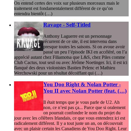
On entend certes des voix sur plusieurs morceaux mais le
traitement est fondamentalement différent de ce qu’on
entendra bientôt (…)
Ravage - Self-Titled
Anthony Laguerre est un personnage
récurrent de ce site, il est intervenu dans
presque toutes les saisons. Si on avoue avoir
passé un peu l’épisode IKI en accéléré, on l’a
apprécié autant chez Filiamotsa que L&S, chez Piles comme
Club Cactus, tout seul ou avec Jérôme Noetinger. Ici, il est ici
flanqué des deux violonistes Bastien Pelenc et Mathieu
Werchowski pour un résultat décoiffant qui (…)
You Doo Right & Nolan Potter -
You II avec Nolan Potter (feat. (…)
Il était temps que je vous parle de U2. Ah
non, ce n’est pas ça... Parce que si oralement
on pourrait confondre le nom du projet du
jour avec les célèbres Irlandais, ce que vous entendrez ici est
radicalement différent. Il y a tout juste un an, on découvrait
avec un plaisir certain les Canadiens de You Doo Right. Leur