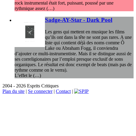
rock instrumental était fort, puissant, poussé par une
rythmique assez (…)
Sadge-AY-Star - Dark Pool
Les gens qui mettent en musique les films
qu’ils ont dans la tête ne sont pas rares. A une
liste qui contient déjà des noms comme Ô
Lake ou Abraham Fogg, il conviendra
d’ajouter ce multi-instrumentiste. Mais il se distingue aussi de
ses correligionaires par l’emploi presque exclusif de sons
organiques. Le résultat est donc exempt de beats (mais pas de
rythme comme on le verra).
L’effet le (…)
2004 - 2026 Esprits Critiques
Plan du site
|
Se connecter
|
Contact
|