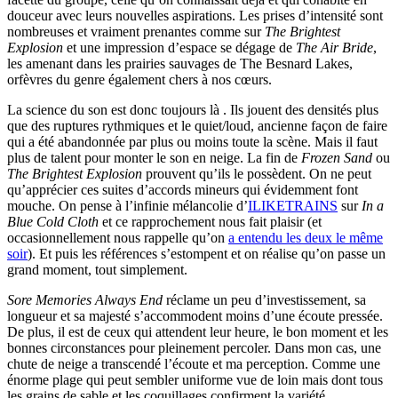
douceur avec leurs nouvelles aspirations. Les prises d’intensité sont
nombreuses et vraiment prenantes comme sur
The Brightest
Explosion
et une impression d’espace se dégage de
The Air Bride
,
les amenant dans les prairies sauvages de The Besnard Lakes,
orfèvres du genre également chers à nos cœurs.
La science du son est donc toujours là . Ils jouent des densités plus
que des ruptures rythmiques et le quiet/loud, ancienne façon de faire
qui a été abandonnée par plus ou moins toute la scène. Mais il faut
plus de talent pour monter le son en neige. La fin de
Frozen Sand
ou
The Brightest Explosion
prouvent qu’ils le possèdent. On ne peut
qu’apprécier ces suites d’accords mineurs qui évidemment font
mouche. On pense à l’infinie mélancolie d’
ILIKETRAINS
sur
In a
Blue Cold Cloth
et ce rapprochement nous fait plaisir (et
occasionnellement nous rappelle qu’on
a entendu les deux le même
soir
). Et puis les références s’estompent et on réalise qu’on passe un
grand moment, tout simplement.
Sore Memories Always End
réclame un peu d’investissement, sa
longueur et sa majesté s’accommodent moins d’une écoute pressée.
De plus, il est de ceux qui attendent leur heure, le bon moment et les
bonnes circonstances pour pleinement percoler. Dans mon cas, une
chute de neige a transcendé l’écoute et ma perception. Comme une
énorme plage qui peut sembler uniforme vue de loin mais dont tous
les grains de sable et les coquillages confirment la variété.