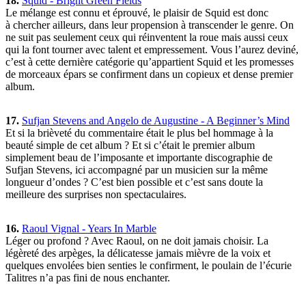
18.
Squid - Bright Green Fields
Le mélange est connu et éprouvé, le plaisir de Squid est donc
à chercher ailleurs, dans leur propension à transcender le genre. On
ne suit pas seulement ceux qui réinventent la roue mais aussi ceux
qui la font tourner avec talent et empressement. Vous l’aurez deviné,
c’est à cette dernière catégorie qu’appartient Squid et les promesses
de morceaux épars se confirment dans un copieux et dense premier
album.
17.
Sufjan Stevens and Angelo de Augustine - A Beginner’s Mind
Et si la brièveté du commentaire était le plus bel hommage à la
beauté simple de cet album ? Et si c’était le premier album
simplement beau de l’imposante et importante discographie de
Sufjan Stevens, ici accompagné par un musicien sur la même
longueur d’ondes ? C’est bien possible et c’est sans doute la
meilleure des surprises non spectaculaires.
16.
Raoul Vignal - Years In Marble
Léger ou profond ? Avec Raoul, on ne doit jamais choisir. La
légèreté des arpèges, la délicatesse jamais mièvre de la voix et
quelques envolées bien senties le confirment, le poulain de l’écurie
Talitres n’a pas fini de nous enchanter.