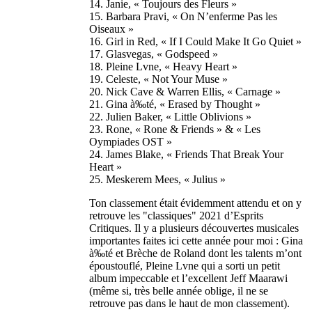
14. Janie, « Toujours des Fleurs »
15. Barbara Pravi, « On N’enferme Pas les
Oiseaux »
16. Girl in Red, « If I Could Make It Go Quiet »
17. Glasvegas, « Godspeed »
18. Pleine Lvne, « Heavy Heart »
19. Celeste, « Not Your Muse »
20. Nick Cave & Warren Ellis, « Carnage »
21. Gina à‰té, « Erased by Thought »
22. Julien Baker, « Little Oblivions »
23. Rone, « Rone & Friends » & « Les
Oympiades OST »
24. James Blake, « Friends That Break Your
Heart »
25. Meskerem Mees, « Julius »
Ton classement était évidemment attendu et on y
retrouve les "classiques" 2021 d’Esprits
Critiques. Il y a plusieurs découvertes musicales
importantes faites ici cette année pour moi : Gina
à‰té et Brèche de Roland dont les talents m’ont
époustouflé, Pleine Lvne qui a sorti un petit
album impeccable et l’excellent Jeff Maarawi
(même si, très belle année oblige, il ne se
retrouve pas dans le haut de mon classement).