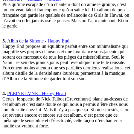
Plus qu’une escapade d’un chanteur dont on aime le groupe, c’est
un nouveau talent francophone qu’on salue ici. Un album de pop
française qui garde les qualités de mélancolie de Girls In Hawai, on
n’avait en effet jamais osé le penser. Mais on l’a, maintenant. Et on
le garde.
5.
Albin de la Simone - Happy End
Happy End propose un équilibre parfait entre son minimalisme qui
magnifie ses propres chansons et une luxuriance sous-jacente qui
sortent ces morceaux de tous les pièges du misérabilisme. Seul le
Yann Tiersen des grands jours peut revendiquer une telle réussite.
Forcément moins attendu que ses parfaites dernières réalisations, cet
album distille de la densité sans lourdeur, permettant à la musique
d’Albin de la Simone de garder tout son suc.
4.
PLEINE LVNE - Heavy Heart
Certes, le spectre de Nick Talbot (Gravenhurst) plane au-dessus de
cet album et c’est sans doute ce qui nous a permis d’être chez nous
tout de suite chez lui. Mais il n’y a pas que ça. Si on est restés, si on
est revenus encore et encore sur cet album, c’est parce que ce
mélange de sensibilité et d’électricité, cette façon d’enchanter la
nudité est vraiment forte.