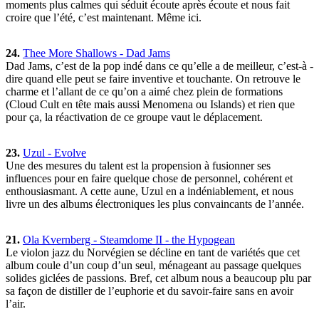
moments plus calmes qui séduit écoute après écoute et nous fait
croire que l’été, c’est maintenant. Même ici.
24.
Thee More Shallows - Dad Jams
Dad Jams, c’est de la pop indé dans ce qu’elle a de meilleur, c’est-à -
dire quand elle peut se faire inventive et touchante. On retrouve le
charme et l’allant de ce qu’on a aimé chez plein de formations
(Cloud Cult en tête mais aussi Menomena ou Islands) et rien que
pour ça, la réactivation de ce groupe vaut le déplacement.
23.
Uzul - Evolve
Une des mesures du talent est la propension à fusionner ses
influences pour en faire quelque chose de personnel, cohérent et
enthousiasmant. A cette aune, Uzul en a indéniablement, et nous
livre un des albums électroniques les plus convaincants de l’année.
21.
Ola Kvernberg - Steamdome II - the Hypogean
Le violon jazz du Norvégien se décline en tant de variétés que cet
album coule d’un coup d’un seul, ménageant au passage quelques
solides giclées de passions. Bref, cet album nous a beaucoup plu par
sa façon de distiller de l’euphorie et du savoir-faire sans en avoir
l’air.