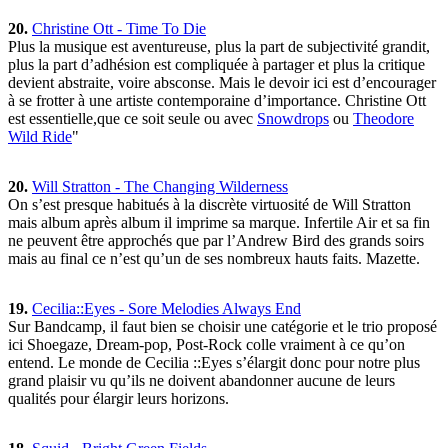
20.
Christine Ott - Time To Die
Plus la musique est aventureuse, plus la part de subjectivité grandit,
plus la part d’adhésion est compliquée à partager et plus la critique
devient abstraite, voire absconse. Mais le devoir ici est d’encourager
à se frotter à une artiste contemporaine d’importance. Christine Ott
est essentielle,que ce soit seule ou avec
Snowdrops
ou
Theodore
Wild Ride
"
20.
Will Stratton - The Changing Wilderness
On s’est presque habitués à la discrète virtuosité de Will Stratton
mais album après album il imprime sa marque. Infertile Air et sa fin
ne peuvent être approchés que par l’Andrew Bird des grands soirs
mais au final ce n’est qu’un de ses nombreux hauts faits. Mazette.
19.
Cecilia::Eyes - Sore Melodies Always End
Sur Bandcamp, il faut bien se choisir une catégorie et le trio proposé
ici Shoegaze, Dream-pop, Post-Rock colle vraiment à ce qu’on
entend. Le monde de Cecilia ::Eyes s’élargit donc pour notre plus
grand plaisir vu qu’ils ne doivent abandonner aucune de leurs
qualités pour élargir leurs horizons.