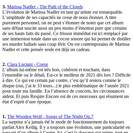
3.
Marissa Nadler - The Path of the Clouds
L’évolution de Marissa Nadler en tant qu’artiste est remarquable.
L’amplitude de ses capacités ne cesse de nous étonner. A titre
purement personnel, on ne peut s’étonner de noter que cet album
sans défaut suscite aussi un peu moins d’émotion pure que certains
de ses hauts faits du passé. Ce frisson immédiat est ici remplacé par
une immersion totale dans un cocon sonore qui lui permet de distiller
ses murder ballads sans coup férir. On est contemporains de Marissa
Nadler et cette pensée seule est déjà un cadeau.
2.
Clara Luciani - Coeur
L’album lui-même est très bon, cohérent et touchant, dans
l’ensemble ou le détail. Est-ce le meilleur de 2021 dès lors ? Difficile
à dire. Ce qui est certain par contre, c’est qu’il restera comme le
disque (oui, j’ai le 33 tours...) le plus emblématique de l’année 2021
pour toute ma famille. En l’absence de concerts, les circonstances
aident. Et puis Respire Encore est de ces morceaux qui résument un
état d’esprit d’une époque.
1.
The Wooden Wolf - Songs of The Night Op.7
La surprise n’a jamais été le mode de fonctionnement du toujours
parfait Alex Keilig. Il y a toujours une évolution, une particularité en
passant d’un album à l’autre. Ici, c’est la douceur qui prime, tout en