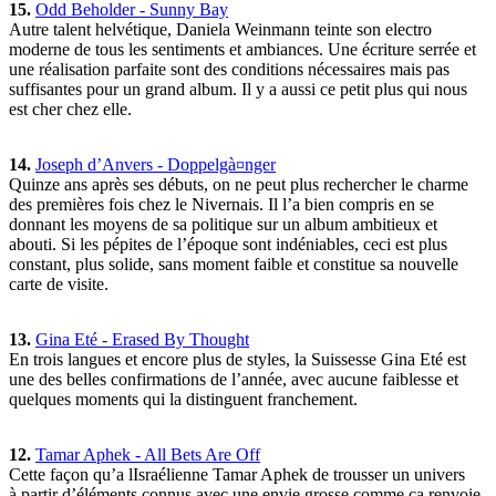
15.
Odd Beholder - Sunny Bay
Autre talent helvétique, Daniela Weinmann teinte son electro
moderne de tous les sentiments et ambiances. Une écriture serrée et
une réalisation parfaite sont des conditions nécessaires mais pas
suffisantes pour un grand album. Il y a aussi ce petit plus qui nous
est cher chez elle.
14.
Joseph d’Anvers - Doppelgà¤nger
Quinze ans après ses débuts, on ne peut plus rechercher le charme
des premières fois chez le Nivernais. Il l’a bien compris en se
donnant les moyens de sa politique sur un album ambitieux et
abouti. Si les pépites de l’époque sont indéniables, ceci est plus
constant, plus solide, sans moment faible et constitue sa nouvelle
carte de visite.
13.
Gina Eté - Erased By Thought
En trois langues et encore plus de styles, la Suissesse Gina Eté est
une des belles confirmations de l’année, avec aucune faiblesse et
quelques moments qui la distinguent franchement.
12.
Tamar Aphek - All Bets Are Off
Cette façon qu’a lIsraélienne Tamar Aphek de trousser un univers
à partir d’éléments connus avec une envie grosse comme ça renvoie