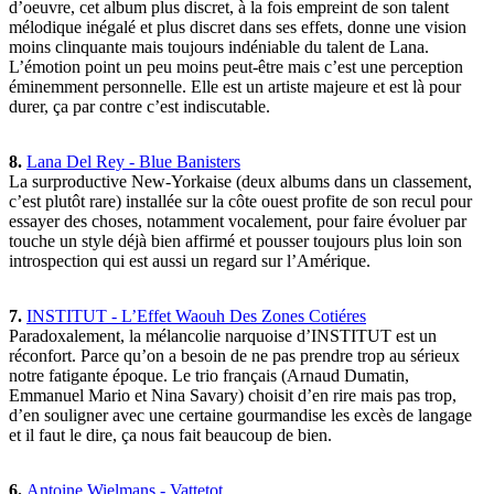
d’oeuvre, cet album plus discret, à la fois empreint de son talent
mélodique inégalé et plus discret dans ses effets, donne une vision
moins clinquante mais toujours indéniable du talent de Lana.
L’émotion point un peu moins peut-être mais c’est une perception
éminemment personnelle. Elle est un artiste majeure et est là pour
durer, ça par contre c’est indiscutable.
8.
Lana Del Rey - Blue Banisters
La surproductive New-Yorkaise (deux albums dans un classement,
c’est plutôt rare) installée sur la côte ouest profite de son recul pour
essayer des choses, notamment vocalement, pour faire évoluer par
touche un style déjà bien affirmé et pousser toujours plus loin son
introspection qui est aussi un regard sur l’Amérique.
7.
INSTITUT - L’Effet Waouh Des Zones Cotiéres
Paradoxalement, la mélancolie narquoise d’INSTITUT est un
réconfort. Parce qu’on a besoin de ne pas prendre trop au sérieux
notre fatigante époque. Le trio français (Arnaud Dumatin,
Emmanuel Mario et Nina Savary) choisit d’en rire mais pas trop,
d’en souligner avec une certaine gourmandise les excès de langage
et il faut le dire, ça nous fait beaucoup de bien.
6.
Antoine Wielmans - Vattetot