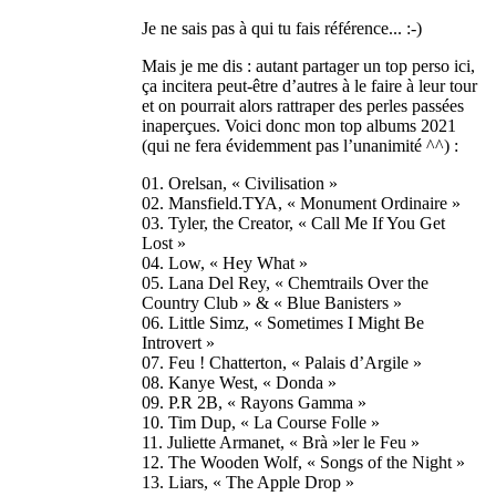
Je ne sais pas à qui tu fais référence... :-)
Mais je me dis : autant partager un top perso ici,
ça incitera peut-être d’autres à le faire à leur tour
et on pourrait alors rattraper des perles passées
inaperçues. Voici donc mon top albums 2021
(qui ne fera évidemment pas l’unanimité ^^) :
01. Orelsan, « Civilisation »
02. Mansfield.TYA, « Monument Ordinaire »
03. Tyler, the Creator, « Call Me If You Get
Lost »
04. Low, « Hey What »
05. Lana Del Rey, « Chemtrails Over the
Country Club » & « Blue Banisters »
06. Little Simz, « Sometimes I Might Be
Introvert »
07. Feu ! Chatterton, « Palais d’Argile »
08. Kanye West, « Donda »
09. P.R 2B, « Rayons Gamma »
10. Tim Dup, « La Course Folle »
11. Juliette Armanet, « Brà »ler le Feu »
12. The Wooden Wolf, « Songs of the Night »
13. Liars, « The Apple Drop »