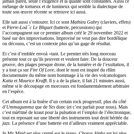
jamais pareil, seule l’exigence et la qualité sont constantes. Aussi ce
mélange de tortueux et de lumineux qui semble la dialectique de
toute son œuvre récente se retrouve ici aussi.
Elle sait aussi s’entourer. Ici ce sont
Mathieu Gabry
(claviers, effets)
et P
ierre-Loà¯c Le Bliguet
(batterie, percussions) qui
l’accompagnent sur ce premier album créé le 29 novembre 2022 et
basé sur des improvisations. Improvisé ne veut pas dire bordélique
ou décousu, c’est un contexte plus qu’un gage de résultat.
Et c’est d’emblée envoà »tant. Le premier très long morceau
présente tout ce qu’ils peuvent et veulent faire. De la douceur
groove
, des plages presque drone, de la lumière et de l’exultation, il
y a tout ça sur
Fire Of Love
, dont le nom est inspiré du rfilm
documentaire du même nom hommage à la vie des volcanologues
Katia
et
Maurice Krafft
. Il y a de la place, il fait 21 minutes aussi,
même si le découpage en morceaux est fondamentalement arbitraire
en l’espèce.
Cet album est à la lisière d’un certain rock progressif, plus du côté
d’
Ummagumma
que de
Yes
donc (et c’est parfait pour nous). Mais
c’est mà¢tiné de kraut pour la pulsation et l’emploi de l’électronique,
tout en reposant sur une liberté des instruments tout droit héritée du
jazz
. La présence d’une batterie est d’ailleurs vraiment appréciable.
In My Mind est plus centré sur le piano.
Chorus Alpha
est lui plus