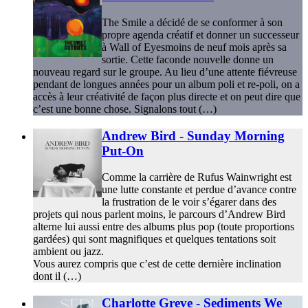
The Smile a décidé de se conformer à son
propre agenda créatif et donner un successeur
à Wall of Eyesmoins de neuf mois après sa
sortie. Cette faconde nouvelle donne un
nouveau regard sur le groupe. Au lieu d’une attente fiévreuse
pendant de longues années pour un album poli et re-poli, on a
accès à leur créativité de façon plus directe et on peut dire que
c’est une bonne chose. Signalons tout (…)
Andrew Bird - Sunday Morning
Put-On
Comme la carrière de Rufus Wainwright est
une lutte constante et perdue d’avance contre
la frustration de le voir s’égarer dans des
projets qui nous parlent moins, le parcours d’Andrew Bird
alterne lui aussi entre des albums plus pop (toute proportions
gardées) qui sont magnifiques et quelques tentations soit
ambient ou jazz.
Vous aurez compris que c’est de cette dernière inclination
dont il (…)
Charlotte Greve - Sediments We