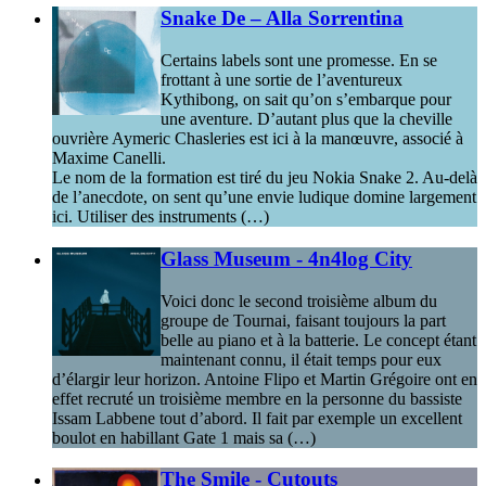
Snake De – Alla Sorrentina
Certains labels sont une promesse. En se
frottant à une sortie de l’aventureux
Kythibong, on sait qu’on s’embarque pour
une aventure. D’autant plus que la cheville
ouvrière Aymeric Chasleries est ici à la manœuvre, associé à
Maxime Canelli.
Le nom de la formation est tiré du jeu Nokia Snake 2. Au-delà
de l’anecdote, on sent qu’une envie ludique domine largement
ici. Utiliser des instruments (…)
Glass Museum - 4n4log City
Voici donc le second troisième album du
groupe de Tournai, faisant toujours la part
belle au piano et à la batterie. Le concept étant
maintenant connu, il était temps pour eux
d’élargir leur horizon. Antoine Flipo et Martin Grégoire ont en
effet recruté un troisième membre en la personne du bassiste
Issam Labbene tout d’abord. Il fait par exemple un excellent
boulot en habillant Gate 1 mais sa (…)
The Smile - Cutouts