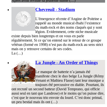
Après avoir revisité sa jeunesse suisse (…)
Chevreuil - Stadium
L’émergence récente d’Angine de Poitrine a
rappelé au monde musical ébahi l’existence
du math-rock et des noms claqués qui y sont
légion. Evidemment, cette niche musicale
existe depuis bien longtemps et on vous en parle
régulièrement. Si ce qu’on entend sur le retour de ce groupe
vétéran (formé en 1998) n’est pas du math-rock au sens strict
mais on y retrouve certains de ses codes.
La (…)
La Jungle - An Order of Things
Le manque de batterie n’a jamais été
manifeste chez le duo belge La Jungle (Rémy
Venant et Mathieu Flasse) tant leur musique a
toujours été percussive en diable. Pourtant, ils
ont recruté un second batteur (David Temprano, qui officie
aussi seul en tant que Landrose) et le moins qu’on puisse dire,
c’est que le nouveau trio envoie du lourd. C’est donc primal,
un peu bestial mais ils ont (…)