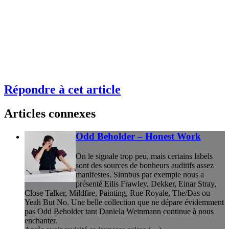
Répondre à cet article
Articles connexes
Odd Beholder – Honest Work
On le signale trop peu, mais certains labels
sont des sources de bonheurs auditifs assez
manifestes. Sinnbus par exemple nous a
présenté Eilis Frawley, Dekker, Einar Stray,
Close Talker, Mildfire, Painting, Rue Royale, The/Das ou
Yeah But No. Une belle collection que ne dépare évidemment
pas Odd Beholder tant Daniela Weinmann continue à nous
enchanter.