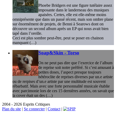
Phoebe Bridgers est une figure tutélaire assez
imposante dans le landerneau des musiques
apaisées. Certes, elle est elle-même moins
omniprésente que dans un passé récent, mais son ombre plane
sur énormément de projets, de Benni à Searows dont on
découvre un second album après un EP qui nous avait bien
tapé dans l’oreille.
Ceci est plus sombre peut-être, peut se poser en chainon
manquant (…)
Soap&Skin - Torso
On ne peut pas dire que l’exercice de l’album
de reprise soit notre préféré. Si c’est amusant à
petites doses, l’aspect presque toujours
hétéroclite de reprises diverses par un.e artiste
ou de rerpises d’un.e artiste par une multitude est souvent
rébarbatif. Mais avec une forte personnalité musicale établie
avec parcimonie lors de ces 15 dernières années, on savait que
la cover était un des (…)
2004 - 2026 Esprits Critiques
Plan du site
|
Se connecter
|
Contact
|