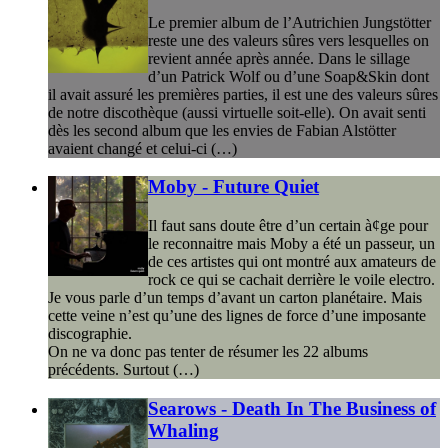
Le premier album de l’Autrichien Jungstötter
reste une des valeurs sûres vers lesquelles on
revient année après année. Dans le sillage
d’un Patrick Wolf ou d’une Soap&Skin dont
il avait assuré les premières parties, il est une des valeurs sûres
de notre discothèque (aussi virtuelle soit-elle). On avait senti
dès les second album que les envies de Fabian Alstötter
avaient changé et celui-ci (…)
Moby - Future Quiet
Il faut sans doute être d’un certain à¢ge pour
le reconnaitre mais Moby a été un passeur, un
de ces artistes qui ont montré aux amateurs de
rock ce qui se cachait derrière le voile electro.
Je vous parle d’un temps d’avant un carton planétaire. Mais
cette veine n’est qu’une des lignes de force d’une imposante
discographie.
On ne va donc pas tenter de résumer les 22 albums
précédents. Surtout (…)
Searows - Death In The Business of
Whaling