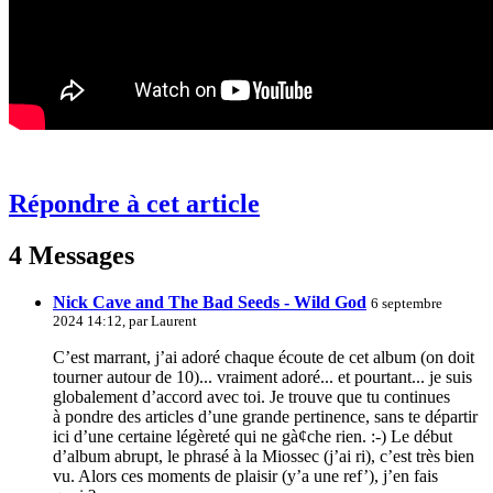
Répondre à cet article
4 Messages
Nick Cave and The Bad Seeds - Wild God
6 septembre
2024 14:12, par
Laurent
C’est marrant, j’ai adoré chaque écoute de cet album (on doit
tourner autour de 10)... vraiment adoré... et pourtant... je suis
globalement d’accord avec toi. Je trouve que tu continues
à pondre des articles d’une grande pertinence, sans te départir
ici d’une certaine légèreté qui ne gà¢che rien. :-) Le début
d’album abrupt, le phrasé à la Miossec (j’ai ri), c’est très bien
vu. Alors ces moments de plaisir (y’a une ref’), j’en fais