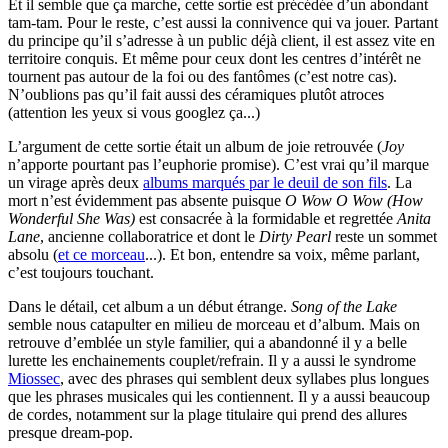
Et il semble que ça marche, cette sortie est précédée d’un abondant
tam-tam. Pour le reste, c’est aussi la connivence qui va jouer. Partant
du principe qu’il s’adresse à un public déjà client, il est assez vite en
territoire conquis. Et même pour ceux dont les centres d’intérêt ne
tournent pas autour de la foi ou des fantômes (c’est notre cas).
N’oublions pas qu’il fait aussi des céramiques plutôt atroces
(attention les yeux si vous googlez ça...)
L’argument de cette sortie était un album de joie retrouvée (
Joy
n’apporte pourtant pas l’euphorie promise). C’est vrai qu’il marque
un virage après deux
albums marqués par le deuil de son fils
. La
mort n’est évidemment pas absente puisque
O Wow O Wow (How
Wonderful She Was)
est consacrée à la formidable et regrettée
Anita
Lane
, ancienne collaboratrice et dont le
Dirty Pearl
reste un sommet
absolu (
et ce morceau
...). Et bon, entendre sa voix, même parlant,
c’est toujours touchant.
Dans le détail, cet album a un début étrange.
Song of the Lake
semble nous catapulter en milieu de morceau et d’album. Mais on
retrouve d’emblée un style familier, qui a abandonné il y a belle
lurette les enchainements couplet/refrain. Il y a aussi le syndrome
Miossec
, avec des phrases qui semblent deux syllabes plus longues
que les phrases musicales qui les contiennent. Il y a aussi beaucoup
de cordes, notamment sur la plage titulaire qui prend des allures
presque dream-pop.