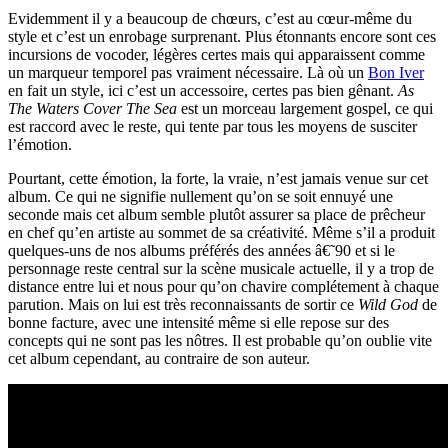
Evidemment il y a beaucoup de chœurs, c’est au cœur-même du
style et c’est un enrobage surprenant. Plus étonnants encore sont ces
incursions de vocoder, légères certes mais qui apparaissent comme
un marqueur temporel pas vraiment nécessaire. Là où un
Bon Iver
en fait un style, ici c’est un accessoire, certes pas bien gênant.
As
The Waters Cover The Sea
est un morceau largement gospel, ce qui
est raccord avec le reste, qui tente par tous les moyens de susciter
l’émotion.
Pourtant, cette émotion, la forte, la vraie, n’est jamais venue sur cet
album. Ce qui ne signifie nullement qu’on se soit ennuyé une
seconde mais cet album semble plutôt assurer sa place de prêcheur
en chef qu’en artiste au sommet de sa créativité. Même s’il a produit
quelques-uns de nos albums préférés des années â€˜90 et si le
personnage reste central sur la scène musicale actuelle, il y a trop de
distance entre lui et nous pour qu’on chavire complétement à chaque
parution. Mais on lui est très reconnaissants de sortir ce
Wild God
de
bonne facture, avec une intensité même si elle repose sur des
concepts qui ne sont pas les nôtres. Il est probable qu’on oublie vite
cet album cependant, au contraire de son auteur.