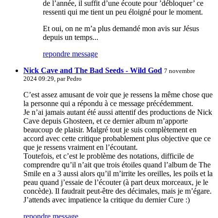
de l’année, il suffit d’une écoute pour ’débloquer’ ce
ressenti qui me tient un peu éloigné pour le moment.
Et oui, on ne m’a plus demandé mon avis sur Jésus
depuis un temps...
repondre message
Nick Cave and The Bad Seeds - Wild God
7 novembre
2024 09:29, par
Pedro
C’est assez amusant de voir que je ressens la même chose que
la personne qui a répondu à ce message précédemment.
Je n’ai jamais autant été aussi attentif des productions de Nick
Cave depuis Ghosteen, et ce dernier album m’apporte
beaucoup de plaisir. Malgré tout je suis complètement en
accord avec cette critique probablement plus objective que ce
que je ressens vraiment en l’écoutant.
Toutefois, et c’est le problème des notations, difficile de
comprendre qu’il n’ait que trois étoiles quand l’album de The
Smile en a 3 aussi alors qu’il m’irrite les oreilles, les poils et la
peau quand j’essaie de l’écouter (à part deux morceaux, je le
concède). Il faudrait peut-être des décimales, mais je m’égare.
J’attends avec impatience la critique du dernier Cure :)
repondre message