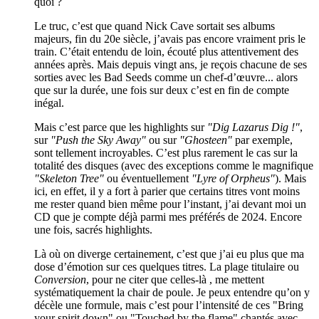
quoi ?
Le truc, c’est que quand Nick Cave sortait ses albums
majeurs, fin du 20e siècle, j’avais pas encore vraiment pris le
train. C’était entendu de loin, écouté plus attentivement des
années après. Mais depuis vingt ans, je reçois chacune de ses
sorties avec les Bad Seeds comme un chef-d’œuvre... alors
que sur la durée, une fois sur deux c’est en fin de compte
inégal.
Mais c’est parce que les highlights sur
"Dig Lazarus Dig !"
,
sur
"Push the Sky Away"
ou sur
"Ghosteen"
par exemple,
sont tellement incroyables. C’est plus rarement le cas sur la
totalité des disques (avec des exceptions comme le magnifique
"Skeleton Tree"
ou éventuellement
"Lyre of Orpheus"
). Mais
ici, en effet, il y a fort à parier que certains titres vont moins
me rester quand bien même pour l’instant, j’ai devant moi un
CD que je compte déjà parmi mes préférés de 2024. Encore
une fois, sacrés highlights.
Là où on diverge certainement, c’est que j’ai eu plus que ma
dose d’émotion sur ces quelques titres. La plage titulaire ou
Conversion
, pour ne citer que celles-là , me mettent
systématiquement la chair de poule. Je peux entendre qu’on y
décèle une formule, mais c’est pour l’intensité de ces "Bring
your spirit down" ou "Touched by the flame" chantés avec