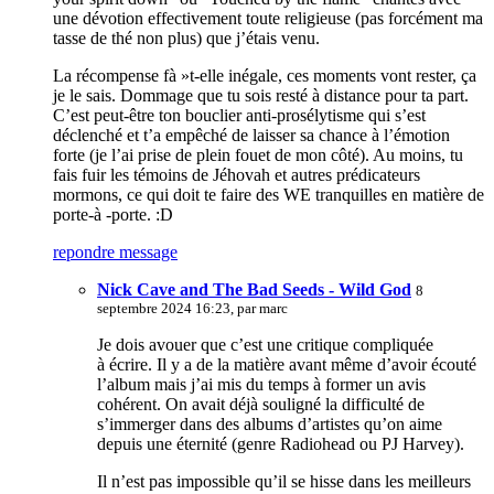
une dévotion effectivement toute religieuse (pas forcément ma
tasse de thé non plus) que j’étais venu.
La récompense fà »t-elle inégale, ces moments vont rester, ça
je le sais. Dommage que tu sois resté à distance pour ta part.
C’est peut-être ton bouclier anti-prosélytisme qui s’est
déclenché et t’a empêché de laisser sa chance à l’émotion
forte (je l’ai prise de plein fouet de mon côté). Au moins, tu
fais fuir les témoins de Jéhovah et autres prédicateurs
mormons, ce qui doit te faire des WE tranquilles en matière de
porte-à -porte. :D
repondre message
Nick Cave and The Bad Seeds - Wild God
8
septembre 2024 16:23, par
marc
Je dois avouer que c’est une critique compliquée
à écrire. Il y a de la matière avant même d’avoir écouté
l’album mais j’ai mis du temps à former un avis
cohérent. On avait déjà souligné la difficulté de
s’immerger dans des albums d’artistes qu’on aime
depuis une éternité (genre Radiohead ou PJ Harvey).
Il n’est pas impossible qu’il se hisse dans les meilleurs