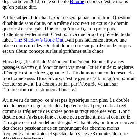
déjà sortie en 2013, cette sortie de
Bitume
secoue, c’est le moins
qu’on puisse dire.
A titre subjectif, le chant
grunt
ne sera jamais notre truc. Question
d’habitude sans doute, on a même découvert en cours de chemin
que c’est en français. Une fois qu’on sait ça, on prête plus
d’attention évidemment. C’est pour ça que la sortie précédente du
label,
The Shadow’s Gone Out
avait plus facilement trouvé une
place en nos oreilles. On doit donc croire sur parole que le propos
est un album-concept sur les algorithmes et le chaos.
Hors de ça, les riffs de
II
dépotent forcément. Et puis il y a ces
passages
electro
qui fonctionnent vraiment. Jouer sur deux registres
d’énergie est une idée gagnante. La fin du morceau en decrescendo
fonctionne aussi. Hors la voix, c’est le genre d’album qu’on pourrait
écouter souvent. La démonstration par l’absurde venant sur
l’impressionnant instrumental final
VI
.
Au niveau du tempo, ce n’est pas hystérique non plus. La double
pédale permet ce genre de décalage entre beat perçu et beat réel,
comme la fréquence des ondes porte la fréquence des voix. Donc
désolé pour l’avis profane et donc peu pertinent mais si comme je
l’imagine ceci est en dehors des goà »ts habituels, on trouve souvent
des choses passionnantes en empruntant des chemins moins
fréquentés. Imposantes et spectaculaires, ces 33 minutes de furie