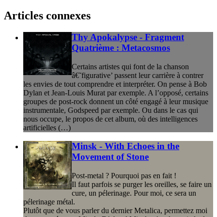
Articles connexes
Thy Apokalypse - Fragment
Quatrième : Metacosmos
Certains artistes qui font de la chanson
â€˜figurative’ passent leur carrière à contrer
les envies de tout comprendre et interpréter. On pense à Bob
Dylan et Jean-Louis Murat par exemple. A l’opposé, certains
groupes de post-rock donnent un côté engagé à leur musique
instrumentale, Godspeed par exemple. Ou dans le cas qui
nous occupe, le propos de cet album, où des intelligences
artificielles (…)
Minsk - With Echoes in the
Movement of Stone
Post-metal ? Pourquoi pas en fait !
Il faut parfois se purger les oreilles, se faire un
cure, un pélerinage. Pour moi, ce sera un
pélerinage métal.
Plutôt que de vous parler du dernier Metalica, permettez moi