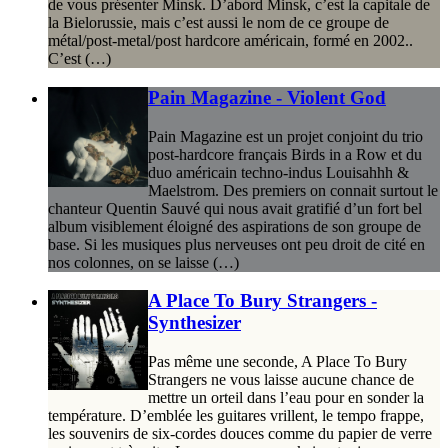
de vous présenter Minsk. D’abord Minsk, c’est la capitale de
la Bielorussie, mais c’est aussi le nom de ce groupe de
métal/post-metal/post hardcore américain, formé en 2002..
C’est (…)
Pain Magazine - Violent God
Pain Magazine est un projet conjoint du trio
post-hardcore français Birds in a Row et du
duo américain techno-indus Louisahhh &
Maelstrom. Des premiers on connait surtout le
chanteur Quentin Sauvé qui nous avait gratifié d’un fort bel
album visiblement éloigné des aspirations de son groupe de
base. Si les musiques plus nerveuses ont peu droit de cité en
nos colonnes, on se laisse (…)
A Place To Bury Strangers -
Synthesizer
Pas même une seconde, A Place To Bury
Strangers ne vous laisse aucune chance de
mettre un orteil dans l’eau pour en sonder la
température. D’emblée les guitares vrillent, le tempo frappe,
les souvenirs de six-cordes douces comme du papier de verre