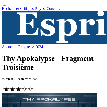
Rechercher
Critiques
Playlist
Concerts
Accueil
>
Critiques
>
2024
Thy Apokalypse - Fragment
Troisième
mercredi 11 septembre 2024