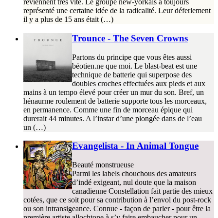
reviennent très vite. Le groupe new-yorkais a toujours
représenté une certaine idée de la radicalité. Leur déferlement
il y a plus de 15 ans était (…)
Trounce - The Seven Crowns
Partons du principe que vous êtes aussi
béotien.ne que moi. Le blast-beat est une
technique de batterie qui superpose des
doubles croches effectuées aux pieds et aux
mains à un tempo élevé pour créer un mur du son. Bref, un
hénaurme roulement de batterie supporte tous les morceaux,
en permanence. Comme une fin de morceau épique qui
durerait 44 minutes. A l’instar d’une plongée dans de l’eau
un (…)
Evangelista - In Animal Tongue
Beauté monstrueuse
Parmi les labels chouchous des amateurs
d’indé exigeant, nul doute que la maison
canadienne Constellation fait partie des mieux
cotées, que ce soit pour sa contribution à l’envol du post-rock
ou son intransigeance. Connue - façon de parler - pour être la
première artiste allochtone à s’y faire embaucher pour un