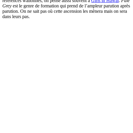
références wallonnes, on pense aussi souvent à
Girls in Hawai
.
Pale
Grey
est le genre de formation qui prend de l’ampleur parution après
parution. On ne sait pas où cette ascension les mènera mais on sera
dans leurs pas.