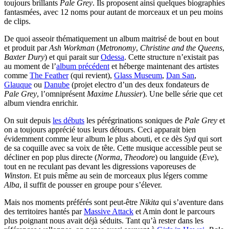
toujours brillants
Pale Grey
. Ils proposent ainsi quelques biographies
fantasmées, avec 12 noms pour autant de morceaux et un peu moins
de clips.
De quoi asseoir thématiquement un album maitrisé de bout en bout
et produit par
Ash Workman
(
Metronomy
,
Christine and the Queens
,
Baxter Dury
) et qui parait sur
Odessa
. Cette structure n’existait pas
au moment de l’
album précédent
et héberge maintenant des artistes
comme
The Feather
(qui revient),
Glass Museum
,
Dan San
,
Glauque
ou
Danube
(projet electro d’un des deux fondateurs de
Pale Grey
, l’omniprésent
Maxime Lhussier
). Une belle série que cet
album viendra enrichir.
On suit depuis
les débuts
les pérégrinations soniques de
Pale Grey
et
on a toujours apprécié tous leurs détours. Ceci apparait bien
évidemment comme leur album le plus abouti, et ce dès
Syd
qui sort
de sa coquille avec sa voix de tête. Cette musique accessible peut se
décliner en pop plus directe (
Norma
,
Theodore
) ou languide (
Eve
),
tout en ne reculant pas devant les digressions vaporeuses de
Winston
. Et puis même au sein de morceaux plus légers comme
Alba
, il suffit de pousser en groupe pour s’élever.
Mais nos moments préférés sont peut-être
Nikita
qui s’aventure dans
des territoires hantés par
Massive Attack
et Amin dont le parcours
plus poignant nous avait déjà séduits. Tant qu’à rester dans les