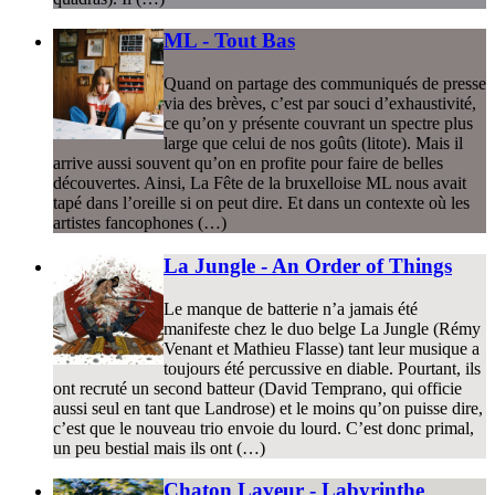
ML - Tout Bas
Quand on partage des communiqués de presse
via des brèves, c’est par souci d’exhaustivité,
ce qu’on y présente couvrant un spectre plus
large que celui de nos goûts (litote). Mais il
arrive aussi souvent qu’on en profite pour faire de belles
découvertes. Ainsi, La Fête de la bruxelloise ML nous avait
tapé dans l’oreille si on peut dire. Et dans un contexte où les
artistes fancophones (…)
La Jungle - An Order of Things
Le manque de batterie n’a jamais été
manifeste chez le duo belge La Jungle (Rémy
Venant et Mathieu Flasse) tant leur musique a
toujours été percussive en diable. Pourtant, ils
ont recruté un second batteur (David Temprano, qui officie
aussi seul en tant que Landrose) et le moins qu’on puisse dire,
c’est que le nouveau trio envoie du lourd. C’est donc primal,
un peu bestial mais ils ont (…)
Chaton Laveur - Labyrinthe