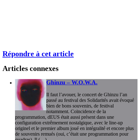
Répondre à cet article
Articles connexes
Ghinzu – W.O.W.A.
Il faut l’avouer, le concert de Ghinzu l’an
passé au festival des Solidarités avait évoqué
bien de bons souvenirs, de festival
notamment. Coïncidence de la
programmation, dEUS était aussi présent dans une
configuration extrêmement nostalgique, avec le line-up
originel et le premier album joué en intégralité et encore plus
de souvenirs remués (oui, c’était une programmation pour
quadras). Il (…)