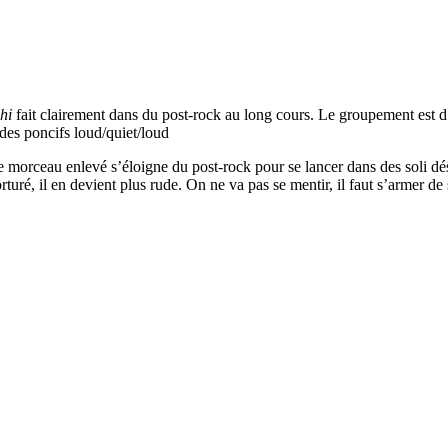
shi
fait clairement dans du post-rock au long cours. Le groupement est d’
 des poncifs loud/quiet/loud
e morceau enlevé s’éloigne du post-rock pour se lancer dans des soli d
turé, il en devient plus rude. On ne va pas se mentir, il faut s’armer de