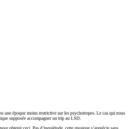
ns une époque moins restrictive sur les psychotropes. Le cas qui nous
usique supposée accompagner un trip au LSD.
pour obtenir ceci. Pas d’inquiétude, cette musique s’apprécie sans