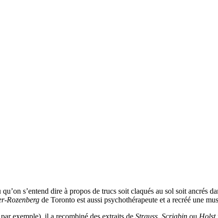
qu’on s’entend dire à propos de trucs soit claqués au sol soit ancrés da
er-Rozenberg
de Toronto est aussi psychothérapeute et a recréé une m
 par exemple), il a recombiné des extraits de
Strauss
,
Scriabin
ou
Holst