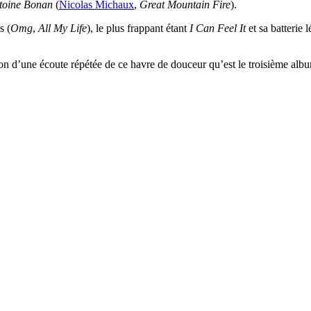
toine Bonan
(
Nicolas Michaux
,
Great Mountain Fire
).
s (
Omg
,
All My Life
), le plus frappant étant
I Can Feel It
et sa batterie 
ion d’une écoute répétée de ce havre de douceur qu’est le troisième al