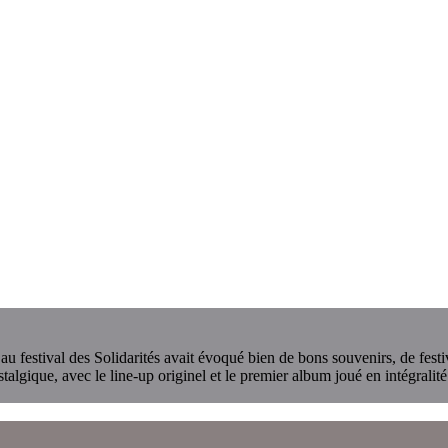
sé au festival des Solidarités avait évoqué bien de bons souvenirs, de f
algique, avec le line-up originel et le premier album joué en intégralit