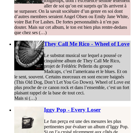
longtemps, dont l’excellence semble tellement
aller de soi qu’on est surpris qu’ils arrivent à
se surpasser. On la savait sociétaire d’un genre en soi dont
d’autres membres seraient Angel Olsen ou Emily Jane White,
voire Bat For Lashes. De fortes personnalités à n’en pas
douter. Mais sur cet album, le ton est bien plus rentre-dedans
que chez ses (…)
They Call Me Rico - Wheel of Love
Le substrat musical sur lequel a poussé ce
cinquième album de They Call Me Rico,
projet de Frédéric Pellerin du groupe
Madcaps, c’est l’americana et le blues. Et on
le sent, souvent. Certains morceaux en sont encore baignés
(This Old Dog, Don’t Let You Go Down). Wheel of Love est
plus proche de ce canon rock et dans l’ensemble, c’est un fort
plaisant rappel de la base de tout ceci.
Mais si (…)
Iggy Pop - Every Loser
Le fun perçu est une des mesures les plus
pertinentes pur évaluer un album d’Iggy Pop.
Si on l’a croisé récemment aux côtés de