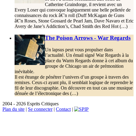
Catherine Graindorge, il revient avec un
Every Loser qui convoque logiquement une belle pelletée de
connaissances du rock â€˜n roll (Duff McKagan de Guns
â€˜n Roses, Stone Gossard de Pearl Jam, Dave Navaro et Eric
Avery de Jane’s Addiction’s, Chad Smith des Red Hot (…)
The Poison Arrows - War Regards
Un lapsus peut vous propulser dans
l’actualité. Un émail signé War Regards à la
place du Warm Regards donne à cet album du
groupe de Chicago un air de prémonition
inévitable.
Il est étrange de pénétrer l’univers d’un groupe à travers des
remixes. Ceux-ci ayant plu, il semblait logique de reprendre le
fil de leur discographie. On découvre en tout cas une musique
dénuée de l’électronique des (…)
2004 - 2026 Esprits Critiques
Plan du site
|
Se connecter
|
Contact
|