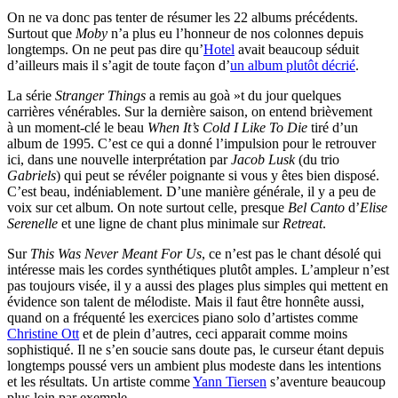
On ne va donc pas tenter de résumer les 22 albums précédents.
Surtout que
Moby
n’a plus eu l’honneur de nos colonnes depuis
longtemps. On ne peut pas dire qu’
Hotel
avait beaucoup séduit
d’ailleurs mais il s’agit de toute façon d’
un album plutôt décrié
.
La série
Stranger Things
a remis au goà »t du jour quelques
carrières vénérables. Sur la dernière saison, on entend brièvement
à un moment-clé le beau
When It’s Cold I Like To Die
tiré d’un
album de 1995. C’est ce qui a donné l’impulsion pour le retrouver
ici, dans une nouvelle interprétation par
Jacob Lusk
(du trio
Gabriels
) qui peut se révéler poignante si vous y êtes bien disposé.
C’est beau, indéniablement. D’une manière générale, il y a peu de
voix sur cet album. On note surtout celle, presque
Bel Canto
d’
Elise
Serenelle
et une ligne de chant plus minimale sur
Retreat
.
Sur
This Was Never Meant For Us
, ce n’est pas le chant désolé qui
intéresse mais les cordes synthétiques plutôt amples. L’ampleur n’est
pas toujours visée, il y a aussi des plages plus simples qui mettent en
évidence son talent de mélodiste. Mais il faut être honnête aussi,
quand on a fréquenté les exercices piano solo d’artistes comme
Christine Ott
et de plein d’autres, ceci apparait comme moins
sophistiqué. Il ne s’en soucie sans doute pas, le curseur étant depuis
longtemps poussé vers un ambient plus modeste dans les intentions
et les résultats. Un artiste comme
Yann Tiersen
s’aventure beaucoup
plus loin par exemple.