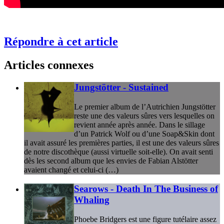
Répondre à cet article
Articles connexes
Jungstötter - Sustained
Le premier album de l’Autrichien Jungstötter
reste une des valeurs sûres vers lesquelles on
revient année après année. Dans le sillage
d’un Patrick Wolf ou d’une Soap&Skin dont
il avait assuré les premières parties, il est une des valeurs sûres
de notre discothèque (aussi virtuelle soit-elle). On avait senti
dès les second album que les envies de Fabian Alstötter
avaient changé et celui-ci (…)
Searows - Death In The Business of
Whaling
Phoebe Bridgers est une figure tutélaire assez