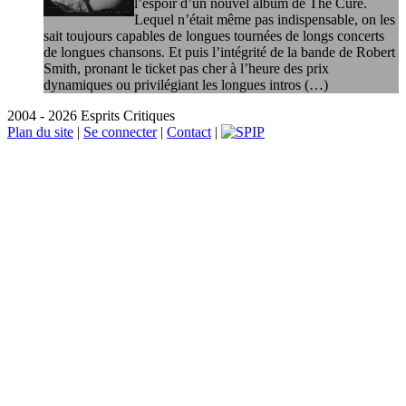
l’espoir d’un nouvel album de The Cure.
Lequel n’était même pas indispensable, on les
sait toujours capables de longues tournées de longs concerts
de longues chansons. Et puis l’intégrité de la bande de Robert
Smith, pronant le ticket pas cher à l’heure des prix
dynamiques ou privilégiant les longues intros (…)
2004 - 2026 Esprits Critiques
Plan du site
|
Se connecter
|
Contact
|