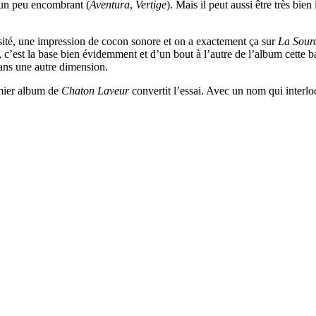
t un peu encombrant (
Aventura
,
Vertige
). Mais il peut aussi être très bie
nsité, une impression de cocon sonore et on a exactement ça sur
La Sour
, c’est la base bien évidemment et d’un bout à l’autre de l’album cette b
dans une autre dimension.
emier album de
Chaton Laveur
convertit l’essai. Avec un nom qui interlo