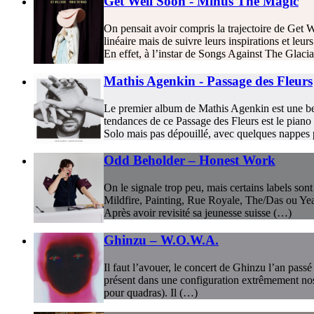
Get Well Soon - Minus The Magic
On pensait avoir compris la trajectoire de Get W
linéaire mais de suivre leurs inspirations et leu
En effet, à l’instar de Songs Against The Glacia
Mathis Agenkin - Passage des Fleurs
Le premier album de Mathis Agenkin est une belle
tendances de ce Passage des Fleurs est le piano 
Solo mais pas dépouillé, avec quelques nappes p
Odd Beholder – Honest Work
On le signale trop peu, mais certains labels so
Mildfire, Painting, Rue Royale, The/Das ou Ye
Après avoir revisité sa jeunesse suisse (…)
Ghinzu – W.O.W.A.
Il faut l’avouer, le concert de Ghinzu l’an pas
présent dans une configuration extrêmement nost
pour quadras). Il (…)