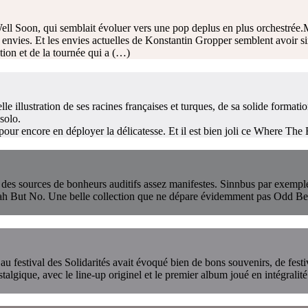
ell Soon, qui semblait évoluer vers une pop deplus en plus orchestrée.M
rs envies. Et les envies actuelles de Konstantin Gropper semblent avoir s
tion et de la tournée qui a (…)
 illustration de ses racines françaises et turques, de sa solide formati
solo.
our encore en déployer la délicatesse. Et il est bien joli ce Where The 
nt des sources de bonheurs auditifs assez manifestes. Sinnbus par exempl
ah But No. Une belle collection que ne dépare évidemment pas Odd Be
sé au festival des Solidarités avait évoqué bien de bons souvenirs, de f
algique, avec le line-up originel et le premier album joué en intégralit