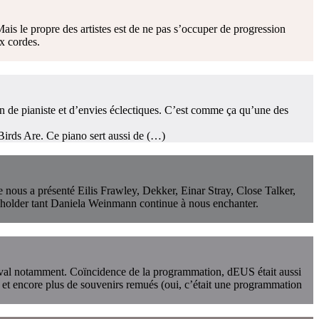
ais le propre des artistes est de ne pas s’occuper de progression
ix cordes.
on de pianiste et d’envies éclectiques. C’est comme ça qu’une des
Birds Are. Ce piano sert aussi de (…)
e nous a présenté Eilis Frawley, Dekker, Einar Stray, Close Talker,
holder tant Daniela Weinmann continue à nous enchanter.
estival notamment. Coïncidence de la programmation, dEUS était aussi
é et encore plus de souvenirs remués (oui, c’était une programmation