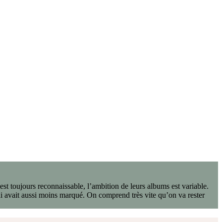
 est toujours reconnaissable, l’ambition de leurs albums est variable.
i avait aussi moins marqué. On comprend très vite qu’on va rester