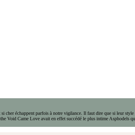
si cher échappent parfois à notre vigilance. Il faut dire que si leur style
 the Void Came Love avait en effet succédé le plus intime Asphodels qu