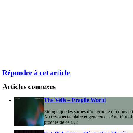
Répondre à cet article
Articles connexes
The Veils – Fragile World
Etrange que les sorties d’un groupe qui nous est 
Au très spectaculaire et généreux ...And Out of
proches de ce (…)