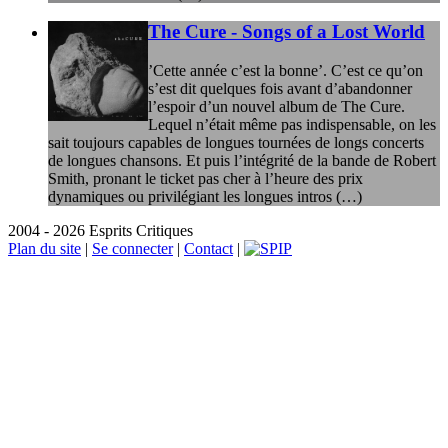
The Cure - Songs of a Lost World
’Cette année c’est la bonne’. C’est ce qu’on
s’est dit quelques fois avant d’abandonner
l’espoir d’un nouvel album de The Cure.
Lequel n’était même pas indispensable, on les
sait toujours capables de longues tournées de longs concerts
de longues chansons. Et puis l’intégrité de la bande de Robert
Smith, pronant le ticket pas cher à l’heure des prix
dynamiques ou privilégiant les longues intros (…)
2004 - 2026 Esprits Critiques
Plan du site
|
Se connecter
|
Contact
|