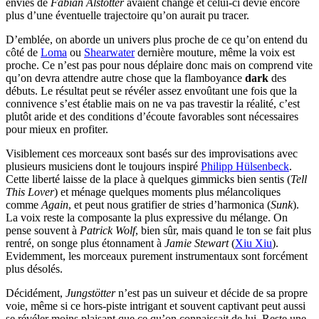
envies de
Fabian Alstötter
avaient changé et celui-ci dévie encore
plus d’une éventuelle trajectoire qu’on aurait pu tracer.
D’emblée, on aborde un univers plus proche de ce qu’on entend du
côté de
Loma
ou
Shearwater
dernière mouture, même la voix est
proche. Ce n’est pas pour nous déplaire donc mais on comprend vite
qu’on devra attendre autre chose que la flamboyance
dark
des
débuts. Le résultat peut se révéler assez envoûtant une fois que la
connivence s’est établie mais on ne va pas travestir la réalité, c’est
plutôt aride et des conditions d’écoute favorables sont nécessaires
pour mieux en profiter.
Visiblement ces morceaux sont basés sur des improvisations avec
plusieurs musiciens dont le toujours inspiré
Philipp Hülsenbeck
.
Cette liberté laisse de la place à quelques gimmicks bien sentis (
Tell
This Lover
) et ménage quelques moments plus mélancoliques
comme
Again
, et peut nous gratifier de stries d’harmonica (
Sunk
).
La voix reste la composante la plus expressive du mélange. On
pense souvent à
Patrick Wolf
, bien sûr, mais quand le ton se fait plus
rentré, on songe plus étonnament à
Jamie Stewart
(
Xiu Xiu
).
Evidemment, les morceaux purement instrumentaux sont forcément
plus désolés.
Décidément,
Jungstötter
n’est pas un suiveur et décide de sa propre
voie, même si ce hors-piste intrigant et souvent captivant peut aussi
se révéler moins plaisant que ce qu’on connaissait de lui. Reste une