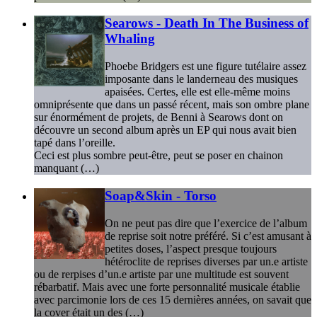
Searows - Death In The Business of
Whaling
Phoebe Bridgers est une figure tutélaire assez
imposante dans le landerneau des musiques
apaisées. Certes, elle est elle-même moins
omniprésente que dans un passé récent, mais son ombre plane
sur énormément de projets, de Benni à Searows dont on
découvre un second album après un EP qui nous avait bien
tapé dans l’oreille.
Ceci est plus sombre peut-être, peut se poser en chainon
manquant (…)
Soap&Skin - Torso
On ne peut pas dire que l’exercice de l’album
de reprise soit notre préféré. Si c’est amusant à
petites doses, l’aspect presque toujours
hétéroclite de reprises diverses par un.e artiste
ou de rerpises d’un.e artiste par une multitude est souvent
rébarbatif. Mais avec une forte personnalité musicale établie
avec parcimonie lors de ces 15 dernières années, on savait que
la cover était un des (…)