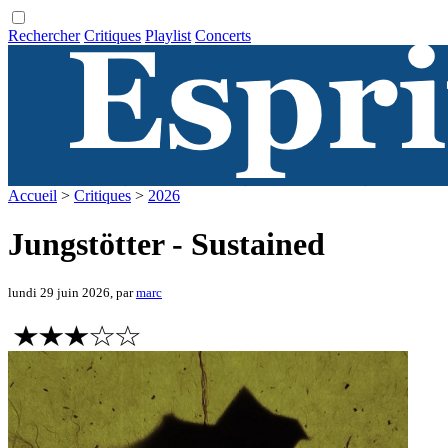
Rechercher
Critiques
Playlist
Concerts
Accueil
>
Critiques
>
2026
Jungstötter - Sustained
lundi 29 juin 2026, par
marc