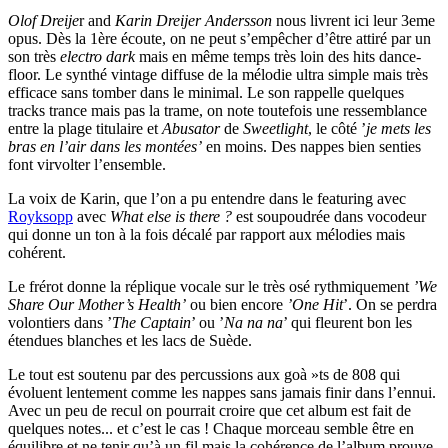
Olof Dreije
r and
Karin Dreijer Andersson
nous livrent ici leur 3eme
opus. Dès la 1ère écoute, on ne peut s’empêcher d’être attiré par un
son très
electro dark
mais en même temps très loin des hits dance-
floor. Le synthé vintage diffuse de la mélodie ultra simple mais très
efficace sans tomber dans le minimal. Le son rappelle quelques
tracks trance mais pas la trame, on note toutefois une ressemblance
entre la plage titulaire et
Abusator
de
Sweetlight
, le côté ’
je mets les
bras en l’air dans les montées’
en moins. Des nappes bien senties
font virvolter l’ensemble.
La voix de Karin, que l’on a pu entendre dans le featuring avec
Royksopp
avec
What else is there ?
est soupoudrée dans vocodeur
qui donne un ton à la fois décalé par rapport aux mélodies mais
cohérent.
Le frérot donne la réplique vocale sur le très osé rythmiquement
’We
Share Our Mother’s Health’
ou bien encore
’One Hit
’. On se perdra
volontiers dans ’
The Captain
’ ou ’
Na na na
’ qui fleurent bon les
étendues blanches et les lacs de Suède.
Le tout est soutenu par des percussions aux goà »ts de 808 qui
évoluent lentement comme les nappes sans jamais finir dans l’ennui.
Avec un peu de recul on pourrait croire que cet album est fait de
quelques notes... et c’est le cas ! Chaque morceau semble être en
équilibre et ne tenir qu’à un fil mais la cohérence de l’album prouve