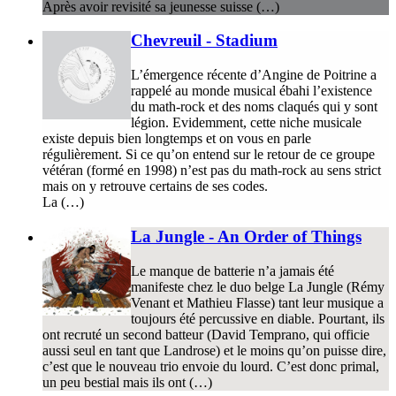
Après avoir revisité sa jeunesse suisse (…)
Chevreuil - Stadium
L’émergence récente d’Angine de Poitrine a
rappelé au monde musical ébahi l’existence
du math-rock et des noms claqués qui y sont
légion. Evidemment, cette niche musicale
existe depuis bien longtemps et on vous en parle
régulièrement. Si ce qu’on entend sur le retour de ce groupe
vétéran (formé en 1998) n’est pas du math-rock au sens strict
mais on y retrouve certains de ses codes.
La (…)
La Jungle - An Order of Things
Le manque de batterie n’a jamais été
manifeste chez le duo belge La Jungle (Rémy
Venant et Mathieu Flasse) tant leur musique a
toujours été percussive en diable. Pourtant, ils
ont recruté un second batteur (David Temprano, qui officie
aussi seul en tant que Landrose) et le moins qu’on puisse dire,
c’est que le nouveau trio envoie du lourd. C’est donc primal,
un peu bestial mais ils ont (…)