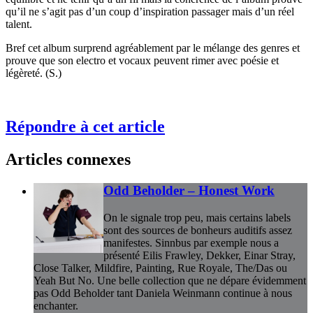
qu’il ne s’agit pas d’un coup d’inspiration passager mais d’un réel
talent.
Bref cet album surprend agréablement par le mélange des genres et
prouve que son electro et vocaux peuvent rimer avec poésie et
légèreté. (S.)
Répondre à cet article
Articles connexes
Odd Beholder – Honest Work
On le signale trop peu, mais certains labels
sont des sources de bonheurs auditifs assez
manifestes. Sinnbus par exemple nous a
présenté Eilis Frawley, Dekker, Einar Stray,
Close Talker, Mildfire, Painting, Rue Royale, The/Das ou
Yeah But No. Une belle collection que ne dépare évidemment
pas Odd Beholder tant Daniela Weinmann continue à nous
enchanter.