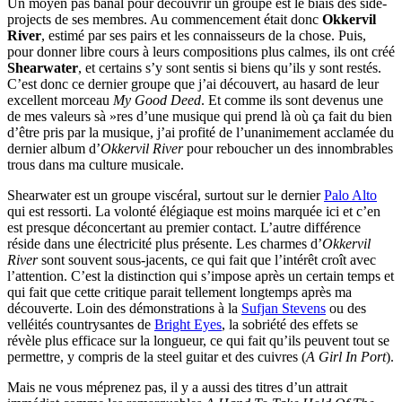
Un moyen pas banal pour découvrir un groupe est le biais des side-
projects de ses membres. Au commencement était donc
Okkervil
River
, estimé par ses pairs et les connaisseurs de la chose. Puis,
pour donner libre cours à leurs compositions plus calmes, ils ont créé
Shearwater
, et certains s’y sont sentis si biens qu’ils y sont restés.
C’est donc ce dernier groupe que j’ai découvert, au hasard de leur
excellent morceau
My Good Deed
. Et comme ils sont devenus une
de mes valeurs sà »res d’une musique qui prend là où ça fait du bien
d’être pris par la musique, j’ai profité de l’unanimement acclamée du
dernier album d’
Okkervil River
pour reboucher un des innombrables
trous dans ma culture musicale.
Shearwater est un groupe viscéral, surtout sur le dernier
Palo Alto
qui est ressorti. La volonté élégiaque est moins marquée ici et c’en
est presque déconcertant au premier contact. L’autre différence
réside dans une électricité plus présente. Les charmes d’
Okkervil
River
sont souvent sous-jacents, ce qui fait que l’intérêt croît avec
l’attention. C’est la distinction qui s’impose après un certain temps et
qui fait que cette critique parait tellement longtemps après ma
découverte. Loin des démonstrations à la
Sufjan Stevens
ou des
velléités countrysantes de
Bright Eyes
, la sobriété des effets se
révèle plus efficace sur la longueur, ce qui fait qu’ils peuvent tout se
permettre, y compris de la steel guitar et des cuivres (
A Girl In Port
).
Mais ne vous méprenez pas, il y a aussi des titres d’un attrait