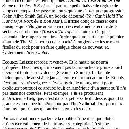
immédiat comme les remarquables
A Hand To Take Hold Of The
Scene
ou
Unless It Kicks
et à part une petite baisse de régime de
temps en temps, il se passe toujours quelque chose, une progression
(John Allyn Smith Sails), un boogie détourné (
You Can’t Hold The
Hand Of A Rock â€˜n Roll Man
). Difficile donc de classer cette
musique qui s’éloigne aussi bien du revival américana que de la
sècheresse indie pure (
Tapes â€˜n Tapes
et autres). On peut
cependant le ranger si on aime l’ordre quelque part entre le premier
album de The Veils pour cette capacité à jongler avec les trucs et
ficelles du rock pour en faire quelque chose de nouveau et,
évidemment,
Shearwater
.
Ecoutez. Laissez reposer, revenez-y. Et la magie ne pourra
qu’opérer. Des titres qui n’avaient pas fait mouche de prime abord
dévoilent toute leur évidence (Savannah Smiles). La facilité
mélodique aide aussi à ne jamais rendre un morceau inutile. Et puis,
l’écriture est très soignée. C’est sans doute un argument pour
expliquer pourquoi ce groupe jouit en Amérique d’un statut qu’il n’a
pas dans nos contrées. Petit exemple, s’ils se produisent
à l’Ancienne Belgique, c’est dans la petite salle du dessus quand la
grande est occupée le même jour par
The National
. Dur pour eux.
Dur aussi pour nous qui aurions bien vu les deux.
Parfois il vaut mieux parler de la qualité d’une musique plutôt
qu’essayer vainement de lui trouver sa catégorie. C’est une
démarche à avoir à l’heure où des mélanges et hybridations sont