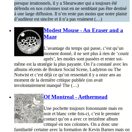
presque irrationnels, il y a Shearwater qui a toujours été
défendu en nos colonnes tout en ne semblant pas être destiné
à une large diffusion. Il n’en reste pas moins que notre plaisir
d’auditeur est sincère et il n’a pas vraiment (…)
Modest Mouse - An Eraser and a
Maze
L’avantage du temps qui passe, c’est qu’un
moment donné, il ne sert plus à rien de ’courir
après’, les modes sont passées et rester soi-
même est la stratégie la plus payante. On l’a constaté avec les
albums récents de Broken Social Scene, Ladytron ou The
Notwist et c’est déjà ce qu’on ressentait il y a onze ans au
moment de la dernière critique publiée (on avait
involontairement manqué The (…)
Of Montreal - Aethermead
Une pochette toujours foisonnante mais en
noir et blanc cette fois-ci, c’est le premier
contact qu’on a avec ce treizième album
critiqué en nos colonnes. On a donc une
familiarité certaine avec la formation de Kevin Barnes mais on