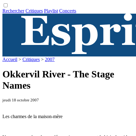
Rechercher
Critiques
Playlist
Concerts
Accueil
>
Critiques
>
2007
Okkervil River - The Stage
Names
jeudi 18 octobre 2007
Les charmes de la maison-mère